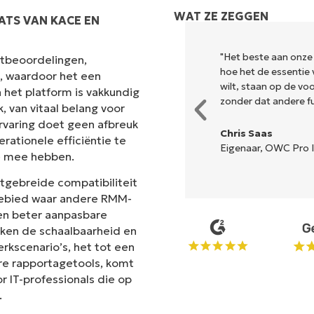
WAT ZE ZEGGEN
ATS VAN KACE EN
k en combineert een vloeiende
"Het beste aan onze
antbeoordelingen,
r is geen ingewikkelde
hoe het de essentie 
s, waardoor het een
lle opties en hulpmiddelen zijn
wilt, staan op de v
 het platform is vakkundig
n de interface is... gemakkelijk
zonder dat andere fun
 van vitaal belang voor
rvaring doet geen afbreuk
Chris Saas
rationele efficiëntie te
Eigenaar, OWC Pro I
e mee hebben.
n
itgebreide compatibiliteit
 gebied waar andere RMM-
en beter aanpasbare
ken de schaalbaarheid en
erkscenario’s, het tot een
re rapportagetools, komt
 IT-professionals die op
.