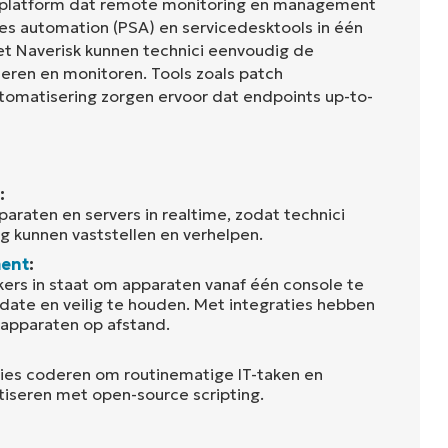
cesplatform dat remote monitoring en management
ces automation (PSA) en servicedesktools in één
et Naverisk kunnen technici eenvoudig de
eren en monitoren. Tools zoals patch
tomatisering zorgen ervoor dat endpoints up-to-
:
araten en servers in realtime, zodat technici
g kunnen vaststellen en verhelpen.
ent
:
ikers in staat om apparaten vanaf één console te
date en veilig te houden. Met integraties hebben
 apparaten op afstand.
cies coderen om routinematige IT-taken en
iseren met open-source scripting.