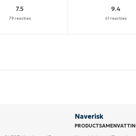
7.5
9.4
79 reacties
41 reacties
Begin uw proefperiode van 14 dagen
een creditcard nodig, volledige toegang tot alle functi
First
and
last
name*
Business
email*
Naverisk
PRODUCTSAMENVATTIN
Phone
number*