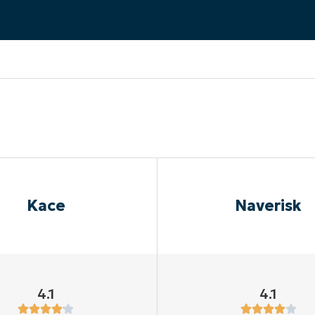
EKIJKEN
EN
EKIJKEN
PRODUCT ROADMAP
PLATFORM
Kace
Naverisk
4.1
4.1