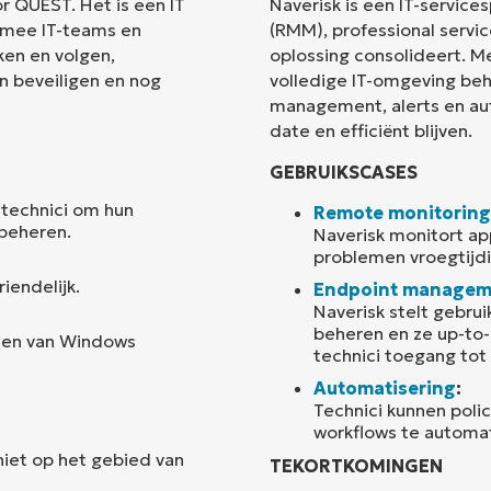
r QUEST. Het is een IT
Naverisk is een IT-servi
rmee IT-teams en
(RMM), professional servi
Land
ken en volgen,
oplossing consolideert. M
n beveiligen en nog
volledige IT-omgeving beh
management, alerts en au
Company
name*
date en efficiënt blijven.
GEBRUIKSCASES
 technici om hun
Remote monitoring
beheren.
Naverisk monitort app
problemen vroegtijdi
iendelijk.
Endpoint managem
Naverisk stelt gebru
beheren en ze up-to-
nen van Windows
technici toegang tot
Automatisering
:
Technici kunnen poli
workflows te automat
iet op het gebied van
TEKORTKOMINGEN