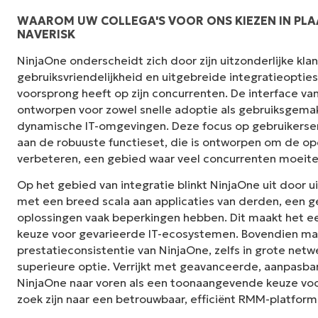
WAAROM UW COLLEGA'S VOOR ONS KIEZEN IN PLA
NAVERISK
"NinjaOne is ongelofelijk gebruiksvriendelij
NinjaOne onderscheidt zich door zijn uitzonderlijke kl
interface met krachtige back-end functies. E
gebruiksvriendelijkheid en uitgebreide integratieoptie
installatie of moeilijk te beheren interface. A
voorsprong heeft op zijn concurrenten. De interface van
duidelijk gelabeld, gemakkelijk te begrijpen e
ontworpen voor zowel snelle adoptie als gebruiksgemak,
te navigeren."
dynamische IT-omgevingen. Deze focus op gebruikerse
aan de robuuste functieset, die is ontworpen om de ope
Ryan Reiffenberger
verbeteren, een gebied waar veel concurrenten moeit
Reiffenberger.NET Technologie Oplossinge
Op het gebied van integratie blinkt NinjaOne uit door u
met een breed scala aan applicaties van derden, een
oplossingen vaak beperkingen hebben. Dit maakt het e
keuze voor gevarieerde IT-ecosystemen. Bovendien ma
prestatieconsistentie van NinjaOne, zelfs in grote netw
superieure optie. Verrijkt met geavanceerde, aanpasba
NinjaOne naar voren als een toonaangevende keuze voor
zoek zijn naar een betrouwbaar, efficiënt RMM-platform