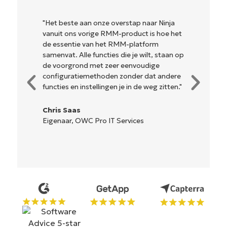
"Het beste aan onze overstap naar Ninja
"NinjaOne
vanuit ons vorige RMM-product is hoe het
en combi
de essentie van het RMM-platform
krachtige
samenvat. Alle functies die je wilt, staan op
ingewikke
de voorgrond met zeer eenvoudige
beheren i
configuratiemethoden zonder dat andere
hulpmidde
functies en instellingen je in de weg zitten."
gemakkeli
is... gema
Chris Saas
Eigenaar, OWC Pro IT Services
Ryan Rei
Reiffenb
Oplossi