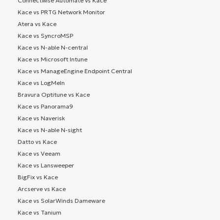
Connectwise Automate vs Kace
Kace vs PRTG Network Monitor
Atera vs Kace
Kace vs SyncroMSP
Kace vs N-able N-central
Kace vs Microsoft Intune
Kace vs ManageEngine Endpoint Central
Kace vs LogMeIn
Bravura Optitune vs Kace
Kace vs Panorama9
Kace vs Naverisk
Kace vs N-able N-sight
Datto vs Kace
Kace vs Veeam
Kace vs Lansweeper
BigFix vs Kace
Arcserve vs Kace
Kace vs SolarWinds Dameware
Kace vs Tanium