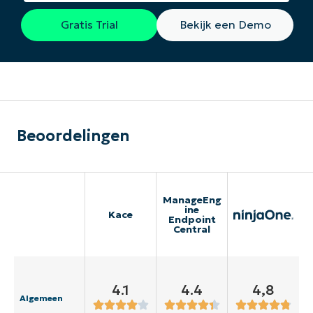
Gratis Trial
Bekijk een Demo
Beoordelingen
ManageEng
ine
Kace
Endpoint
Central
4.1
4.4
4,8
Algemeen