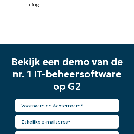
Begin uw proefperiode van 14
dagen
Geen creditcard nodig, volledige toegang tot alle
functies
First
and
Bekijk een demo van de
last
name*
nr. 1 IT-beheersoftware
Business
email*
op G2
Phone
number*
Voornaam
en
Land
Achternaam*
Zakelijke
e-
mailadres*
Company
name*
Telefoonnummer*