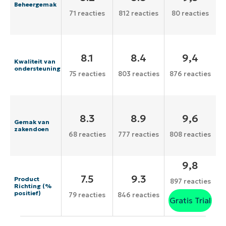
Beheergemak
71 reacties
812 reacties
80 reacties
8.1
8.4
9,4
Kwaliteit van
ondersteuning
75 reacties
803 reacties
876 reacties
8.3
8.9
9,6
Gemak van
zakendoen
68 reacties
777 reacties
808 reacties
9,8
7.5
9.3
Product
897 reacties
Richting (%
positief)
79 reacties
846 reacties
Gratis Trial