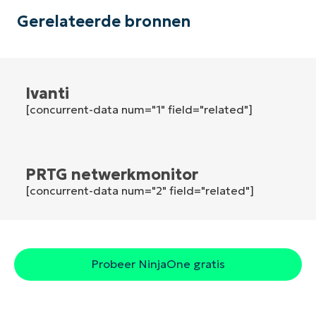
Gerelateerde bronnen
Land
Company
name*
Ivanti
[concurrent-data num="1" field="related"]
PRTG netwerkmonitor
[concurrent-data num="2" field="related"]
Probeer NinjaOne gratis