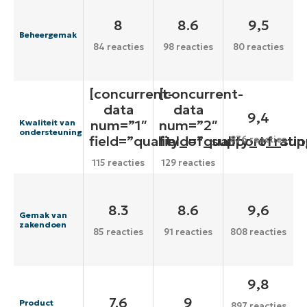
8
8.6
9,5
Beheergemak
84 reacties
98 reacties
80 reacties
[concurrent-
[concurrent-
data
data
9,4
num=”1″
num=”2″
Kwaliteit van
ondersteuning
field=”quality_of_support_ratin
field=”quality_of_sup
876 reacties
115 reacties
129 reacties
8.3
8.6
9,6
Gemak van
zakendoen
85 reacties
91 reacties
808 reacties
9,8
7.6
9
Product
897 reacties