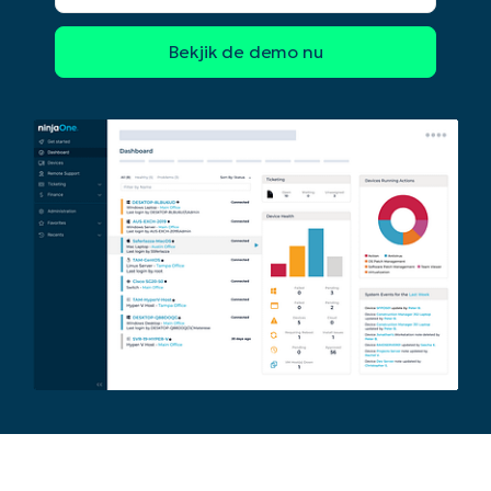
Begin uw trial van 14 dagen
Geen creditcard nodig, volledige toegang tot all
First
and
last
name*
Business
email*
Phone
number*