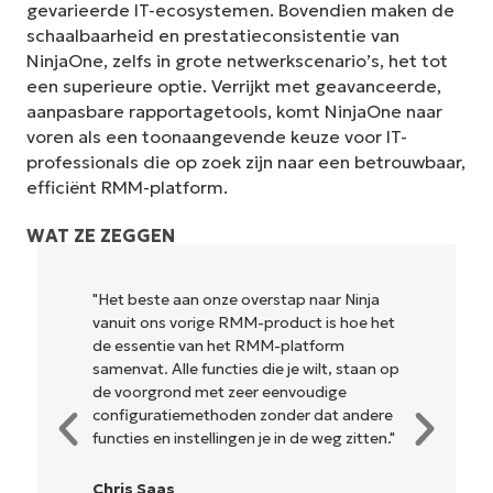
gevarieerde IT-ecosystemen. Bovendien maken de
schaalbaarheid en prestatieconsistentie van
NinjaOne, zelfs in grote netwerkscenario’s, het tot
een superieure optie. Verrijkt met geavanceerde,
aanpasbare rapportagetools, komt NinjaOne naar
voren als een toonaangevende keuze voor IT-
professionals die op zoek zijn naar een betrouwbaar,
efficiënt RMM-platform.
WAT ZE ZEGGEN
"NinjaOne is ongelofelijk gebruiksvriendelijk
en combineert een vloeiende interface met
krachtige back-end functies. Er is geen
ingewikkelde installatie of moeilijk te
beheren interface. Alle opties en
hulpmiddelen zijn duidelijk gelabeld,
gemakkelijk te begrijpen en de interface
is... gemakkelijk te navigeren."