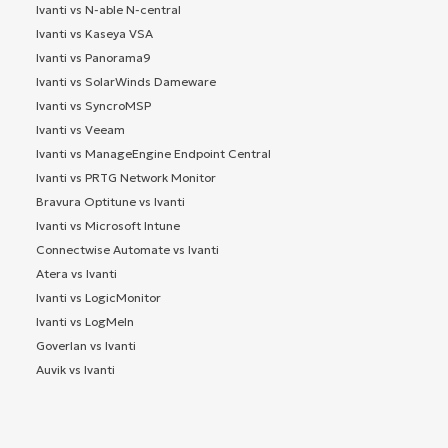
Ivanti vs N-able N-central
Ivanti vs Kaseya VSA
Ivanti vs Panorama9
Ivanti vs SolarWinds Dameware
Ivanti vs SyncroMSP
Ivanti vs Veeam
Ivanti vs ManageEngine Endpoint Central
Ivanti vs PRTG Network Monitor
Bravura Optitune vs Ivanti
Ivanti vs Microsoft Intune
Connectwise Automate vs Ivanti
Atera vs Ivanti
Ivanti vs LogicMonitor
Ivanti vs LogMeIn
Goverlan vs Ivanti
Auvik vs Ivanti