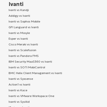
Ivanti
Ivanti vs Kandji
Addigy vs Ivanti
Ivanti vs Sophos Mobile
GFI Languard vs Ivanti
Ivanti vs Mosyle
Esper vs Ivanti
Cisco Meraki vs Ivanti
Ivanti vs Scalefusion
Ivanti vs Pandora FMS
IBM Security MaaS360 vs Ivanti
Ivanti vs SOTI MobiControl
BMC Helix Client Management vs Ivanti
Ivanti vs Syxsense
Action1 vs Ivanti
Ivanti vs Kace
Ivanti vs VMware Workspace One
Ivanti vs SysAid