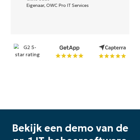
Ryan Reiffenberger
Reiffenberger.NET Technologie
Oplossingen
Begin uw proefperiode van 14
dagen
Geen creditcard nodig, volledige toegang tot alle
functies
Bekijk een demo van de
First
and
last