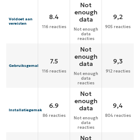
Not
enough
8.4
9,2
data
Voldoet aan
vereisten
116 reacties
905 reacties
Not enough
data
reacties
Not
enough
7.5
9,3
data
Gebruiksgemak
116 reacties
912 reacties
Not enough
data
reacties
Not
enough
6.9
9,4
data
Installatiegemak
86 reacties
804 reacties
Not enough
data
reacties
Not