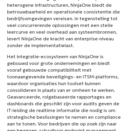
heterogene infrastructuren, NinjaOne biedt de
betrouwbaarheid en operationele consistentie die
bedrijfsomgevingen vereisen. In tegenstelling tot
veel concurrerende oplossingen met een steile
leercurve en veel overhead aan systeembronnen,
levert NinjaOne de kracht van enterprise-niveau
zonder de implementatielast.
Het integratie-ecosysteem van NinjaOne is
gebouwd voor grote ondernemingen en biedt
vooraf gebouwde compatibiliteit met
toonaangevende beveiligings- en ITSM-platforms,
waardoor organisaties hun toolset kunnen
consolideren in plaats van er omheen te werken.
Geavanceerde, rolgebaseerde rapportages en
dashboards die geschikt zijn voor audits geven de
IT-leiding de realtime informatie die nodig is om
strategische beslissingen te nemen en compliance
aan te tonen. Voor bedrijven die op zoek zijn naar
een bewezen, schaalbaar endpoint management