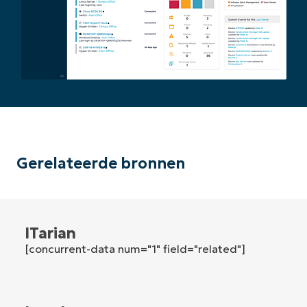
and
last
name*
Business
email*
Phone
number*
Land
Company
Gerelateerde bronnen
name*
ITarian
[concurrent-data num="1" field="related"]