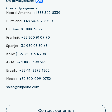
Uw privacykeuzes
Contactgegevens
Noord-Amerika:
+1 888 542-8339
Duitsland:
+49 30-76758700
UK:
+44 20 3880 9027
Frankrijk:
+33 800 91 09 90
Spanje:
+34 930 03 80 68
Italië:
(+39) 800 974 708
APAC:
+61 1800 490 516
Brazilië:
+55 (11) 2395-1802
Mexico:
+52 800-099-0732
sales@ninjaone.com
Contact opnemen