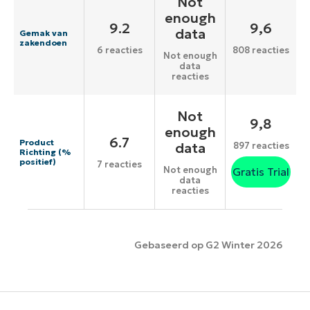
Not
enough
9.2
9,6
data
Gemak van
zakendoen
6 reacties
808 reacties
Not enough
data
reacties
Not
9,8
enough
6.7
Product
data
897 reacties
Richting (%
positief)
7 reacties
Not enough
Gratis Trial
data
reacties
Gebaseerd op G2 Winter 2026