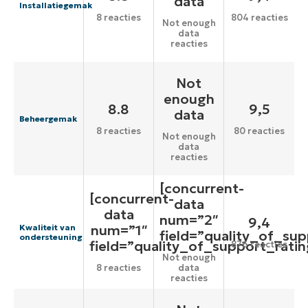
data
Installatiegemak
8 reacties
804 reacties
Not enough
data
reacties
Not
enough
8.8
9,5
data
Beheergemak
8 reacties
80 reacties
Not enough
data
reacties
[concurrent-
[concurrent-
data
data
num=”2″
9,4
num=”1″
Kwaliteit van
field=”quality_of_sup
ondersteuning
field=”quality_of_support_ratin
876 reacties
Not enough
8 reacties
data
reacties