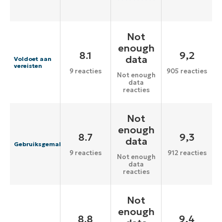
Not
enough
8.1
9,2
data
Voldoet aan
vereisten
9 reacties
905 reacties
Not enough
data
reacties
Not
enough
8.7
9,3
data
Gebruiksgemak
9 reacties
912 reacties
Not enough
data
reacties
Not
enough
8.8
9,4