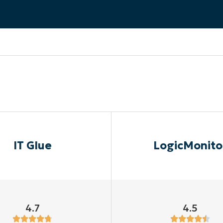
EKIJKEN
EN
EKIJKEN
PRODUCT ROADMAP
PLATFORM
IT Glue
LogicMonito
4.7
4.5