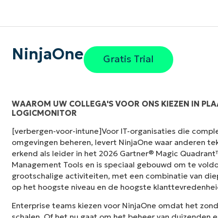
NinjaOne
Gratis Trial
WAAROM UW COLLEGA'S VOOR ONS KIEZEN IN PLAA
LOGICMONITOR
"Voorheen had ik 10-15 verschillende tools n
[verbergen-voor-intune]Voor IT-organisaties die compl
NinjaOne doet in zijn gecentraliseerde, enk
omgevingen beheren, levert NinjaOne waar anderen tek
het leven zo veel gemakkelijker."
erkend als leider in het 2026 Gartner® Magic Quadran
Management Tools en is speciaal gebouwd om te voldo
Ernie Turner
grootschalige activiteiten, met een combinatie van die
Director of IT bij
Vetcor
op het hoogste niveau en de hoogste klanttevredenhei
Enterprise teams kiezen voor NinjaOne omdat het zon
schalen. Of het nu gaat om het beheer van duizenden e