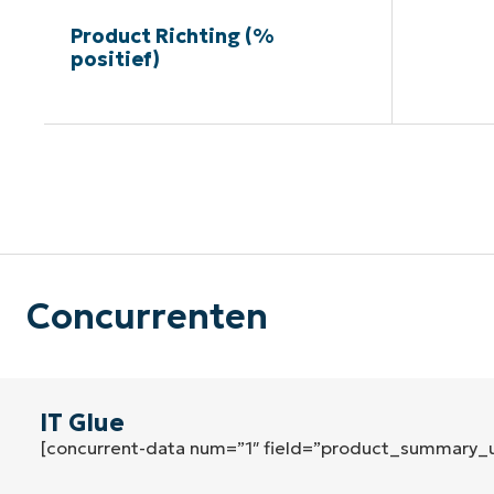
Product Richting (%
positief)
G
Concurrenten
IT Glue
[concurrent-data num=”1″ field=”product_summary_