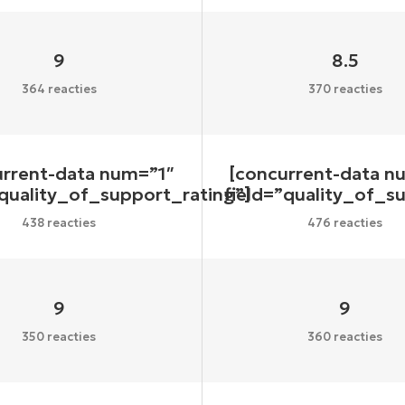
9
8.5
364 reacties
370 reacties
urrent-data num=”1″
[concurrent-data n
”quality_of_support_rating”]
field=”quality_of_s
438 reacties
476 reacties
9
9
350 reacties
360 reacties