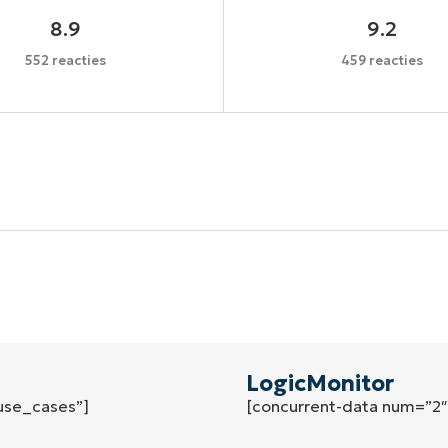
8.9
9.2
552 reacties
459 reacties
Begin uw trial van 14 dagen
een creditcard nodig, volledige toegang tot alle functi
First
and
last
name*
Business
email*
LogicMonitor
use_cases”]
[concurrent-data num=”2
Phone
number*