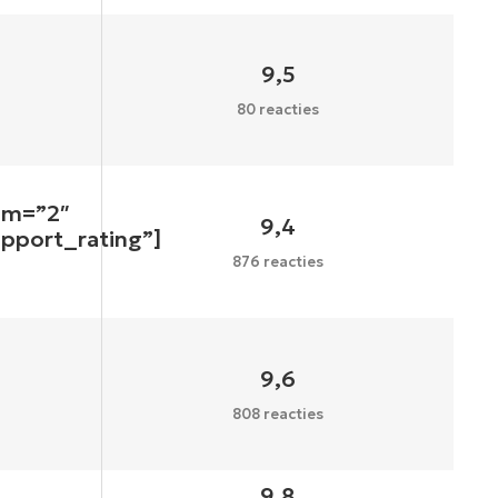
9,5
80 reacties
um=”2″
9,4
upport_rating”]
876 reacties
9,6
808 reacties
9,8