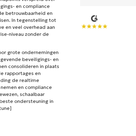
ligings- en compliance
t de betrouwbaarheid en
en. In tegenstelling tot
ve en veel overhead aan
rise-niveau zonder de
voor grote ondernemingen
gevende beveiligings- en
en consolideren in plaats
de rapportages en
iding de realtime
te nemen en compliance
 bewezen, schaalbaar
este ondersteuning in
ntune]