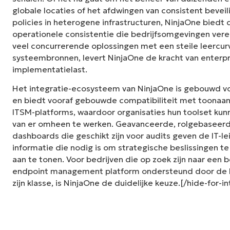
globale locaties of het afdwingen van consistent bevei
policies in heterogene infrastructuren, NinjaOne bied
operationele consistentie die bedrijfsomgevingen vereis
veel concurrerende oplossingen met een steile leercur
systeembronnen, levert NinjaOne de kracht van enterp
implementatielast.
Het integratie-ecosysteem van NinjaOne is gebouwd 
en biedt vooraf gebouwde compatibiliteit met toonaan
ITSM-platforms, waardoor organisaties hun toolset kunn
van er omheen te werken. Geavanceerde, rolgebaseer
dashboards die geschikt zijn voor audits geven de IT-le
informatie die nodig is om strategische beslissingen 
aan te tonen. Voor bedrijven die op zoek zijn naar een
endpoint management platform ondersteund door de b
zijn klasse, is NinjaOne de duidelijke keuze.[/hide-for-i