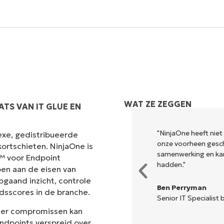
Land
Company
name*
WAT ZE ZEGGEN
TS VAN IT GLUE EN
odig om uit te voeren wat
"NinjaOne heeft niet
exe, gedistribueerde
ele dashboard. NinjaOne maakt
onze voorheen gesch
ortschieten. NinjaOne is
samenwerking en ka
t™ voor Endpoint
hadden."
en aan de eisen van
pgaand inzicht, controle
Ben Perryman
dsscores in de branche.
Senior IT Specialist b
der compromissen kan
ndpoints verspreid over