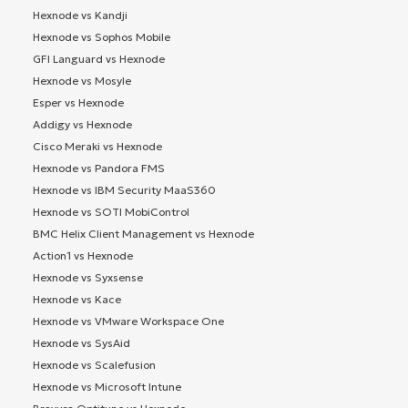
Hexnode vs Kandji
Hexnode vs Sophos Mobile
GFI Languard vs Hexnode
Hexnode vs Mosyle
Esper vs Hexnode
Addigy vs Hexnode
Cisco Meraki vs Hexnode
Hexnode vs Pandora FMS
Hexnode vs IBM Security MaaS360
Hexnode vs SOTI MobiControl
BMC Helix Client Management vs Hexnode
Action1 vs Hexnode
Hexnode vs Syxsense
Hexnode vs Kace
Hexnode vs VMware Workspace One
Hexnode vs SysAid
Hexnode vs Scalefusion
Hexnode vs Microsoft Intune