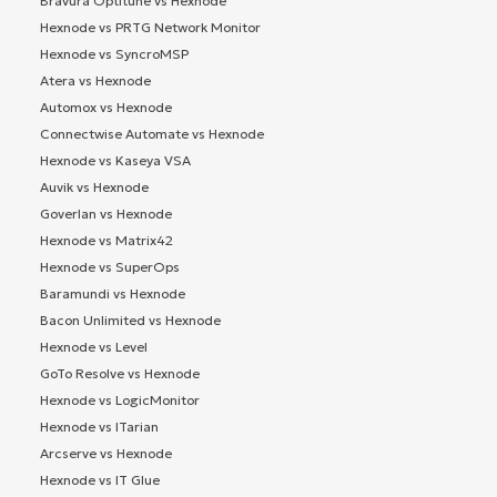
Bravura Optitune vs Hexnode
Hexnode vs PRTG Network Monitor
Hexnode vs SyncroMSP
Atera vs Hexnode
Automox vs Hexnode
Connectwise Automate vs Hexnode
Hexnode vs Kaseya VSA
Auvik vs Hexnode
Goverlan vs Hexnode
Hexnode vs Matrix42
Hexnode vs SuperOps
Baramundi vs Hexnode
Bacon Unlimited vs Hexnode
Hexnode vs Level
GoTo Resolve vs Hexnode
Hexnode vs LogicMonitor
Hexnode vs ITarian
Arcserve vs Hexnode
Hexnode vs IT Glue