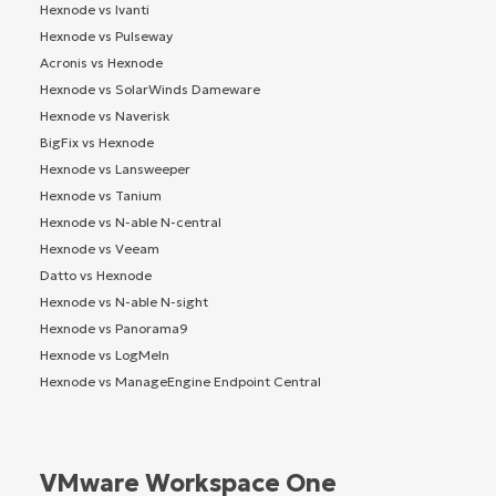
Hexnode vs Ivanti
Hexnode vs Pulseway
Acronis vs Hexnode
Hexnode vs SolarWinds Dameware
Hexnode vs Naverisk
BigFix vs Hexnode
Hexnode vs Lansweeper
Hexnode vs Tanium
Hexnode vs N-able N-central
Hexnode vs Veeam
Datto vs Hexnode
Hexnode vs N-able N-sight
Hexnode vs Panorama9
Hexnode vs LogMeIn
Hexnode vs ManageEngine Endpoint Central
VMware Workspace One