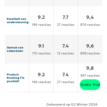
9.2
7.7
9,4
Kwaliteit van
ondersteuning
196 reacties
27 reacties
876 reacties
9.1
7.4
9,6
Gemak van
zakendoen
175 reacties
12 reacties
808 reacties
9,8
9.2
7.4
Product
897 reacties
Richting (%
positief)
196 reacties
27 reacties
Gratis Trial
Gebaseerd op G2 Winter 2026