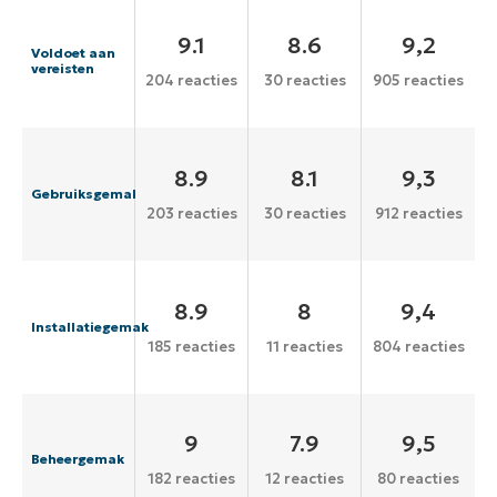
9.1
8.6
9,2
Voldoet aan
vereisten
204 reacties
30 reacties
905 reacties
8.9
8.1
9,3
Gebruiksgemak
203 reacties
30 reacties
912 reacties
8.9
8
9,4
Installatiegemak
185 reacties
11 reacties
804 reacties
9
7.9
9,5
Beheergemak
182 reacties
12 reacties
80 reacties