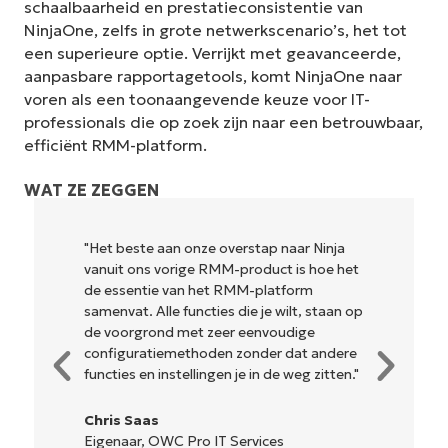
schaalbaarheid en prestatieconsistentie van
NinjaOne, zelfs in grote netwerkscenario’s, het tot
een superieure optie. Verrijkt met geavanceerde,
aanpasbare rapportagetools, komt NinjaOne naar
voren als een toonaangevende keuze voor IT-
professionals die op zoek zijn naar een betrouwbaar,
efficiënt RMM-platform.
WAT ZE ZEGGEN
naar Ninja
"NinjaOne is ongelofelijk gebruiksvriende
 is hoe het
en combineert een vloeiende interface
tform
krachtige back-end functies. Er is geen
ilt, staan op
ingewikkelde installatie of moeilijk te
udige
beheren interface. Alle opties en
 dat andere
hulpmiddelen zijn duidelijk gelabeld,
 weg zitten."
gemakkelijk te begrijpen en de interfac
is... gemakkelijk te navigeren."
s
Ryan Reiffenberger