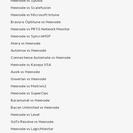
Hexnode vs SysAid
Hexnode vs Scalefusion
Hexnode vs Microsoft Intune
Bravura Optitune vs Hexnode
Hexnode vs PRTG Network Monitor
Hexnode vs SyncroMSP
Atera vs Hexnode
Automox vs Hexnode
Connectwise Automate vs Hexnode
Hexnode vs Kaseya VSA
Auvik vs Hexnode
Goverlan vs Hexnode
Hexnode vs Matrix42
Hexnode vs SuperOps
Baramundi vs Hexnode
Bacon Unlimited vs Hexnode
Hexnode vs Level
GoTo Resolve vs Hexnode
Hexnode vs LogicMonitor