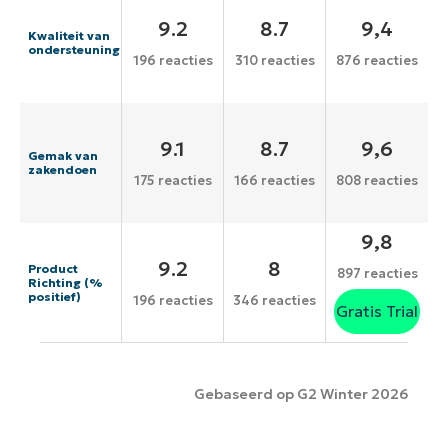
9.2
8.7
9,4
Kwaliteit van
ondersteuning
196 reacties
310 reacties
876 reacties
9.1
8.7
9,6
Gemak van
zakendoen
175 reacties
166 reacties
808 reacties
9,8
9.2
8
Product
897 reacties
Richting (%
positief)
196 reacties
346 reacties
Gratis Trial
Gebaseerd op G2 Winter 2026