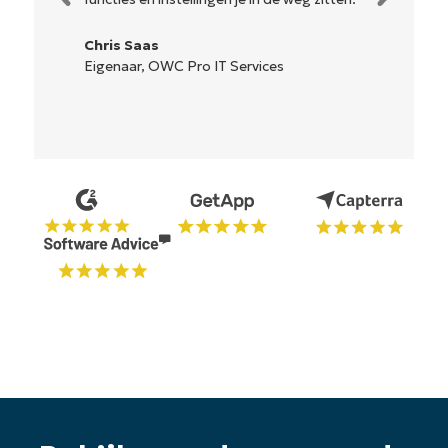
First
and
last
Chris Saas
name*
Eigenaar, OWC Pro IT Services
Business
email*
Phone
number*
Land
Company
name*