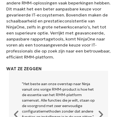
andere RMM-oplossingen vaak beperkingen hebben.
Dit maakt het een beter aanpasbare keuze voor
gevarieerde IT-ecosystemen. Bovendien maken de
schaalbaarheid en prestatieconsistentie van
NinjaOne, zelfs in grote netwerkscenario’s, het tot
een superieure optie. Verrijkt met geavanceerde,
aanpasbare rapportagetools, komt NinjaOne naar
voren als een toonaangevende keuze voor IT-
professionals die op zoek zijn naar een betrouwbaar,
efficiënt RMM-platform.
WAT ZE ZEGGEN
"Het beste aan onze overstap naar Ninja
vanuit ons vorige RMM-product is hoe het
de essentie van het RMM-platform
Begin uw proefperiode van 14
samenvat. Alle functies die je wilt, staan op
dagen
de voorgrond met zeer eenvoudige
Geen creditcard nodig, volledige toegang tot alle
configuratiemethoden zonder dat andere
functies
functies en instellingen je in de weg zitten."