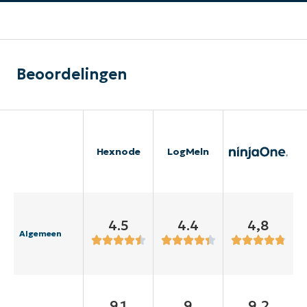
Beoordelingen
Hexnode
LogMeln
4.5
4.4
4,8
Algemeen
9.1
9
9,2