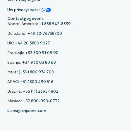
Uw privacykeuzes
Contactgegevens
Noord-Amerika:
+1 888 542-8339
Duitsland:
+49 30-76758700
UK:
+44 20 3880 9027
Frankrijk:
+33 800 91 09 90
Spanje:
+34 930 03 80 68
Italië:
(+39) 800 974 708
APAC:
+61 1800 490 516
Brazilië:
+55 (11) 2395-1802
Mexico:
+52 800-099-0732
sales@ninjaone.com