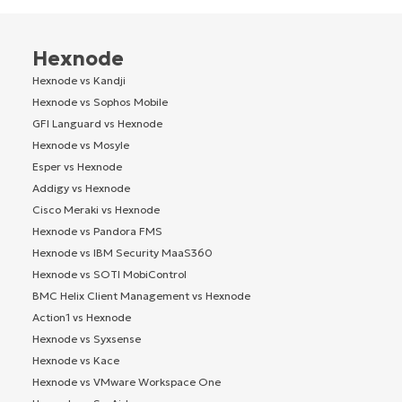
Hexnode
Hexnode vs Kandji
Hexnode vs Sophos Mobile
GFI Languard vs Hexnode
Hexnode vs Mosyle
Esper vs Hexnode
Addigy vs Hexnode
Cisco Meraki vs Hexnode
Hexnode vs Pandora FMS
Hexnode vs IBM Security MaaS360
Hexnode vs SOTI MobiControl
BMC Helix Client Management vs Hexnode
Action1 vs Hexnode
Hexnode vs Syxsense
Hexnode vs Kace
Hexnode vs VMware Workspace One