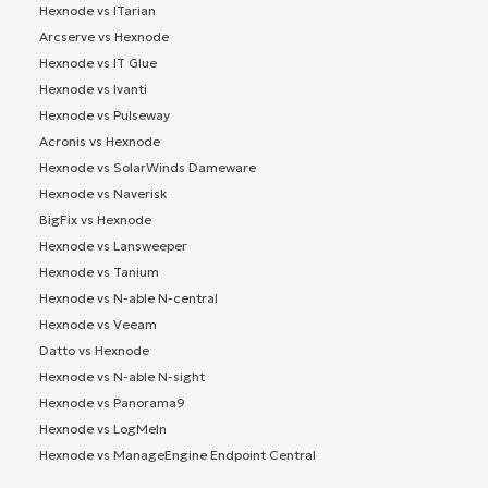
Hexnode vs ITarian
Arcserve vs Hexnode
Hexnode vs IT Glue
Hexnode vs Ivanti
Hexnode vs Pulseway
Acronis vs Hexnode
Hexnode vs SolarWinds Dameware
Hexnode vs Naverisk
BigFix vs Hexnode
Hexnode vs Lansweeper
Hexnode vs Tanium
Hexnode vs N-able N-central
Hexnode vs Veeam
Datto vs Hexnode
Hexnode vs N-able N-sight
Hexnode vs Panorama9
Hexnode vs LogMeIn
Hexnode vs ManageEngine Endpoint Central