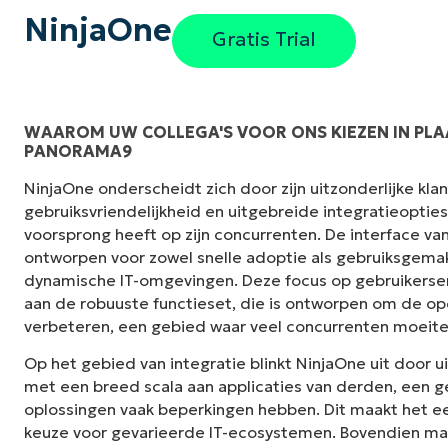
NinjaOne
Gratis Trial
WAAROM UW COLLEGA'S VOOR ONS KIEZEN IN PLA
PANORAMA9
"NinjaOne is ongelofelijk gebruiksvriendelij
NinjaOne onderscheidt zich door zijn uitzonderlijke kl
interface met krachtige back-end functies. E
gebruiksvriendelijkheid en uitgebreide integratieoptie
installatie of moeilijk te beheren interface. A
voorsprong heeft op zijn concurrenten. De interface van
duidelijk gelabeld, gemakkelijk te begrijpen e
ontworpen voor zowel snelle adoptie als gebruiksgemak,
te navigeren."
dynamische IT-omgevingen. Deze focus op gebruikerse
aan de robuuste functieset, die is ontworpen om de ope
Ryan Reiffenberger
verbeteren, een gebied waar veel concurrenten moeit
Reiffenberger.NET Technologie Oplossinge
Op het gebied van integratie blinkt NinjaOne uit door u
met een breed scala aan applicaties van derden, een
oplossingen vaak beperkingen hebben. Dit maakt het e
keuze voor gevarieerde IT-ecosystemen. Bovendien ma