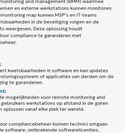
 monitoring and management (RMM) waarmee
stemen en externe werkstations kunnen monitoren.
 monitoring map kunnen MSP’s en IT-teams
tsbaarheden in de beveiliging volgen en de
sets weergeven. Deze oplossing houdt
 door compliance te garanderen met
beheer.
:
ert kwetsbaarheden in software en kan updates
esturingssysteem of applicaties van derden om de
ging te garanderen.
nt
:
de mogelijkheden voor remote monitoring and
ebruikers werkstations op afstand in de gaten
oplossen vanaf elke plek ter wereld.
oor compliancebeheer kunnen technici omgaan
e software, ontbrekende softwarelicenties,