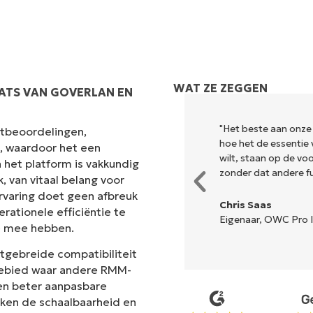
WAT ZE ZEGGEN
ATS VAN GOVERLAN EN
k en combineert een vloeiende
"Het beste aan onze
antbeoordelingen,
r is geen ingewikkelde
hoe het de essentie 
s, waardoor het een
lle opties en hulpmiddelen zijn
wilt, staan op de v
 het platform is vakkundig
n de interface is... gemakkelijk
zonder dat andere fun
 van vitaal belang voor
rvaring doet geen afbreuk
Chris Saas
rationele efficiëntie te
Eigenaar, OWC Pro I
e mee hebben.
n
itgebreide compatibiliteit
 gebied waar andere RMM-
en beter aanpasbare
ken de schaalbaarheid en