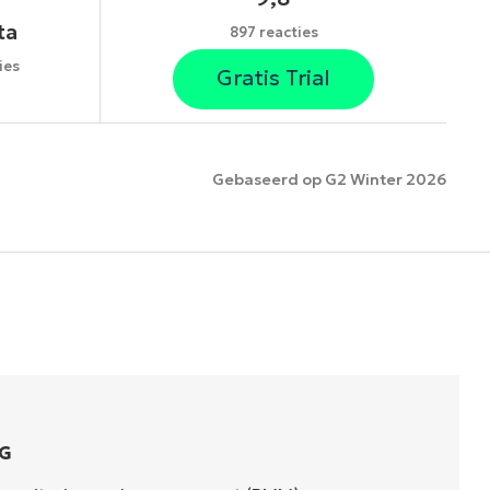
ta
897 reacties
ies
Gratis Trial
Gebaseerd op G2 Winter 2026
es
G