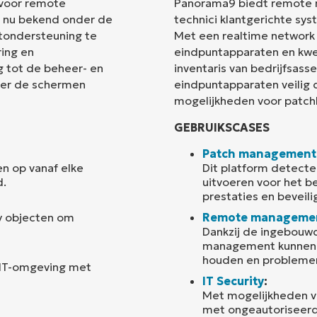
 voor remote
Panorama9 biedt remote
, nu bekend onder de
technici klantgerichte sy
Land
ntondersteuning te
Met een realtime network
ing en
eindpuntapparaten en kwe
g tot de beheer- en
inventaris van bedrijfsas
Company
name*
ter de schermen
eindpuntapparaten veilig
mogelijkheden voor patch
GEBRUIKSCASES
Patch management
en op vanaf elke
Dit platform detecte
d.
uitvoeren voor het b
prestaties en beveili
y objecten om
Remote manageme
Dankzij de ingebouw
management kunnen g
houden en problemen 
n IT-omgeving met
IT Security
:
Met mogelijkheden v
met ongeautoriseerd