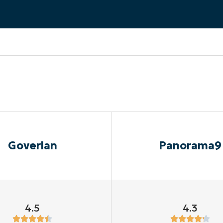
EKIJKEN
EN
EKIJKEN
PRODUCT ROADMAP
PLATFORM
Goverlan
Panorama9
4.5
4.3