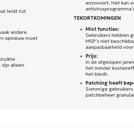
enzovoort. Het kan 
antivirusprogramma’s 
at leidt tot
TEKORTKOMINGEN
Mist functies:
 vaak andere
Gebruikers hebben ge
eem opnieuw moet
MSP’s niet beschikba
aanpasbaarheid voor 
Prijs:
bruikte
In de afgelopen jare
zijn alleen
het minder kosteneffe
het biedt.
Patching heeft bepe
Sommige gebruikers 
patchbeheer granulai