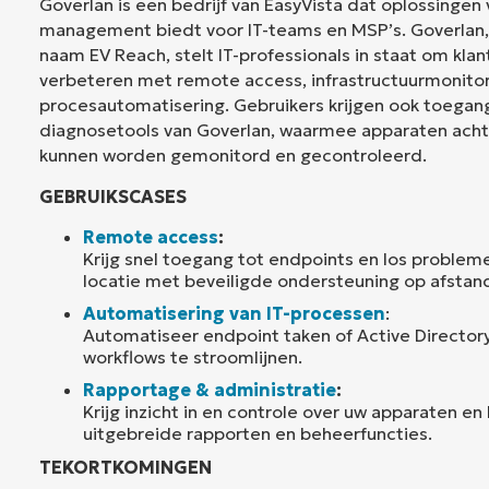
Goverlan is een bedrijf van EasyVista dat oplossingen
management biedt voor IT-teams en MSP’s. Goverlan
naam EV Reach, stelt IT-professionals in staat om kla
verbeteren met remote access, infrastructuurmonitor
procesautomatisering. Gebruikers krijgen ook toegan
diagnosetools van Goverlan, waarmee apparaten ach
kunnen worden gemonitord en gecontroleerd.
GEBRUIKSCASES
Remote access
:
Krijg snel toegang tot endpoints en los problem
locatie met beveiligde ondersteuning op afstan
Automatisering van IT-processen
:
Automatiseer endpoint taken of Active Director
workflows te stroomlijnen.
Rapportage & administratie
:
Krijg inzicht in en controle over uw apparaten e
uitgebreide rapporten en beheerfuncties.
TEKORTKOMINGEN