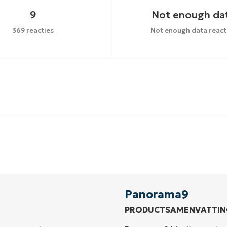
9
Not enough da
369 reacties
Not enough data react
Begin uw proefperiode van 14 dagen
een creditcard nodig, volledige toegang tot alle functi
First
and
last
name*
Business
email*
Panorama9
PRODUCTSAMENVATTIN
Phone
number*