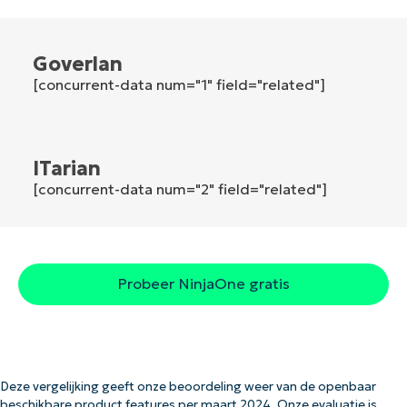
Company
Goverlan
name*
[concurrent-data num="1" field="related"]
ITarian
[concurrent-data num="2" field="related"]
Probeer NinjaOne gratis
Deze vergelijking geeft onze beoordeling weer van de openbaar
beschikbare product features per maart 2024. Onze evaluatie is