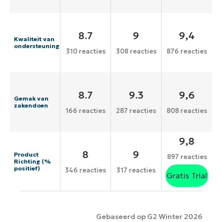
8.7
9
9,4
Kwaliteit van
ondersteuning
310 reacties
308 reacties
876 reacties
8.7
9.3
9,6
Gemak van
zakendoen
166 reacties
287 reacties
808 reacties
9,8
8
9
Product
897 reacties
Richting (%
positief)
346 reacties
317 reacties
Gratis Trial
Gebaseerd op G2 Winter 2026