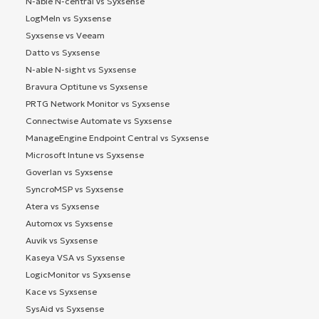
N-able N-central vs Syxsense
LogMeIn vs Syxsense
Syxsense vs Veeam
Datto vs Syxsense
N-able N-sight vs Syxsense
Bravura Optitune vs Syxsense
PRTG Network Monitor vs Syxsense
Connectwise Automate vs Syxsense
ManageEngine Endpoint Central vs Syxsense
Microsoft Intune vs Syxsense
Goverlan vs Syxsense
SyncroMSP vs Syxsense
Atera vs Syxsense
Automox vs Syxsense
Auvik vs Syxsense
Kaseya VSA vs Syxsense
LogicMonitor vs Syxsense
Kace vs Syxsense
SysAid vs Syxsense