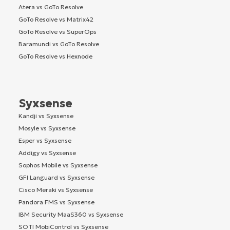
Atera vs GoTo Resolve
GoTo Resolve vs Matrix42
GoTo Resolve vs SuperOps
Baramundi vs GoTo Resolve
GoTo Resolve vs Hexnode
Syxsense
Kandji vs Syxsense
Mosyle vs Syxsense
Esper vs Syxsense
Addigy vs Syxsense
Sophos Mobile vs Syxsense
GFI Languard vs Syxsense
Cisco Meraki vs Syxsense
Pandora FMS vs Syxsense
IBM Security MaaS360 vs Syxsense
SOTI MobiControl vs Syxsense