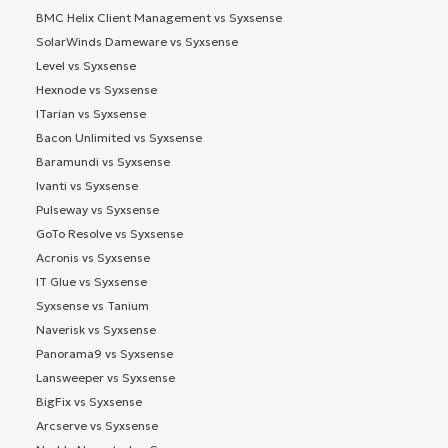
BMC Helix Client Management vs Syxsense
SolarWinds Dameware vs Syxsense
Level vs Syxsense
Hexnode vs Syxsense
ITarian vs Syxsense
Bacon Unlimited vs Syxsense
Baramundi vs Syxsense
Ivanti vs Syxsense
Pulseway vs Syxsense
GoTo Resolve vs Syxsense
Acronis vs Syxsense
IT Glue vs Syxsense
Syxsense vs Tanium
Naverisk vs Syxsense
Panorama9 vs Syxsense
Lansweeper vs Syxsense
BigFix vs Syxsense
Arcserve vs Syxsense