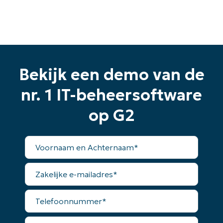
Bekijk een demo van de
Begin uw proefperiode van 14
dagen
nr. 1 IT-beheersoftware
Geen creditcard nodig, volledige toegang tot alle
op G2
functies
First
and
Voornaam
last
en
name*
Business
Achternaam*
email*
Zakelijke
e-
mailadres*
Phone
Telefoonnummer*
number*
Land
Land*