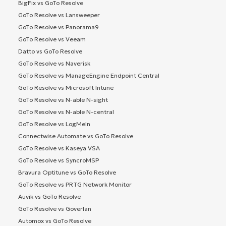
BigFix vs GoTo Resolve
GoTo Resolve vs Lansweeper
GoTo Resolve vs Panorama9
GoTo Resolve vs Veeam
Datto vs GoTo Resolve
GoTo Resolve vs Naverisk
GoTo Resolve vs ManageEngine Endpoint Central
GoTo Resolve vs Microsoft Intune
GoTo Resolve vs N-able N-sight
GoTo Resolve vs N-able N-central
GoTo Resolve vs LogMeIn
Connectwise Automate vs GoTo Resolve
GoTo Resolve vs Kaseya VSA
GoTo Resolve vs SyncroMSP
Bravura Optitune vs GoTo Resolve
GoTo Resolve vs PRTG Network Monitor
Auvik vs GoTo Resolve
GoTo Resolve vs Goverlan
Automox vs GoTo Resolve