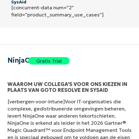
SysAid
[concurrent-data num=”2″
field=”product_summary_use_cases”]
NinjaOne
Gratis Trial
WAAROM UW COLLEGA'S VOOR ONS KIEZEN IN
PLAATS VAN GOTO RESOLVE EN SYSAID
[verbergen-voor-intune]Voor IT-organisaties die
complexe, gedistribueerde omgevingen beheren,
levert NinjaOne waar anderen tekortschieten.
NinjaOne is erkend als leider in het 2026 Gartner®
Magic Quadrant™ voor Endpoint Management Tools
en is speciaal gebouwd om te voldoen aan de eisen