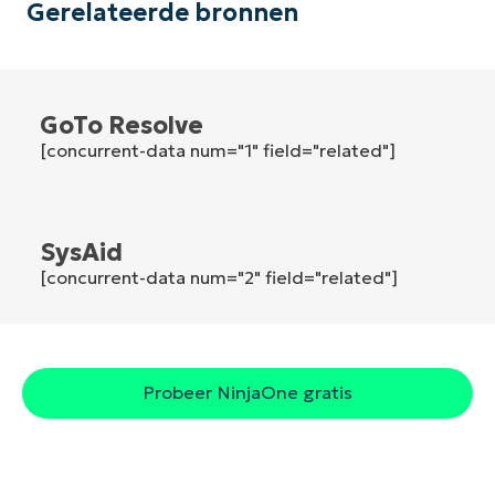
Gerelateerde bronnen
Land
Company
name*
GoTo Resolve
[concurrent-data num="1" field="related"]
SysAid
[concurrent-data num="2" field="related"]
Probeer NinjaOne gratis