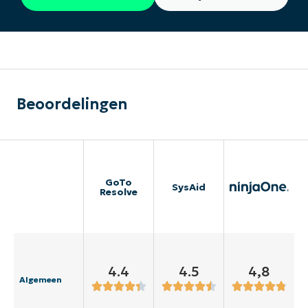
Beoordelingen
GoTo
SysAid
Resolve
4.4
4.5
4,8
Algemeen