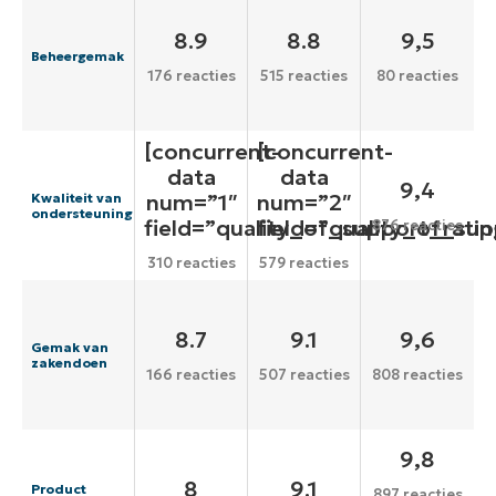
8.9
8.8
9,5
Beheergemak
176 reacties
515 reacties
80 reacties
[concurrent-
[concurrent-
data
data
9,4
num=”1″
num=”2″
Kwaliteit van
ondersteuning
field=”quality_of_support_ratin
field=”quality_of_sup
876 reacties
310 reacties
579 reacties
8.7
9.1
9,6
Gemak van
zakendoen
166 reacties
507 reacties
808 reacties
9,8
8
9.1
Product
897 reacties