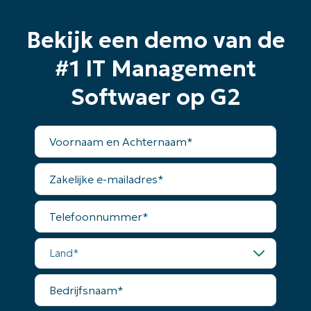
Bekijk een demo van de
#1 IT Management
Softwaer op G2
Voornaam
en
Achternaam*
Zakelijke
e-
mailadres*
Telefoonnummer*
Land*
Bedrijfsnaam*