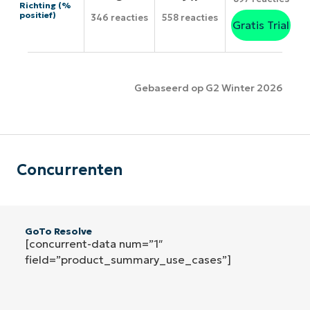
Richting (%
positief)
346 reacties
558 reacties
Gratis Trial
Gebaseerd op G2 Winter 2026
Concurrenten
GoTo Resolve
[concurrent-data num=”1″
field=”product_summary_use_cases”]