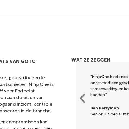
Land
Company
name*
WAT ZE ZEGGEN
AATS VAN GOTO
odig om uit te voeren wat
"NinjaOne heeft niet
exe, gedistribueerde
ele dashboard. NinjaOne maakt
onze voorheen gesch
ortschieten. NinjaOne is
samenwerking en ka
t™ voor Endpoint
hadden."
en aan de eisen van
pgaand inzicht, controle
Ben Perryman
dsscores in de branche.
Senior IT Specialist b
der compromissen kan
ndpoints verspreid over