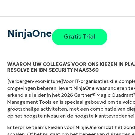
NinjaOne
Gratis Trial
WAAROM UW COLLEGA'S VOOR ONS KIEZEN IN PL
RESOLVE EN IBM SECURITY MAAS360
"Voorheen had ik 10-15 verschillende tools n
[verbergen-voor-intune]Voor IT-organisaties die compl
NinjaOne doet in zijn gecentraliseerde, enk
omgevingen beheren, levert NinjaOne waar anderen tek
het leven zo veel gemakkelijker."
erkend als leider in het 2026 Gartner® Magic Quadran
Management Tools en is speciaal gebouwd om te voldo
Ernie Turner
grootschalige activiteiten, met een combinatie van die
Director of IT bij
Vetcor
op het hoogste niveau en de hoogste klanttevredenhei
Enterprise teams kiezen voor NinjaOne omdat het zon
schalen. Of het nu gaat om het beheer van duizenden e