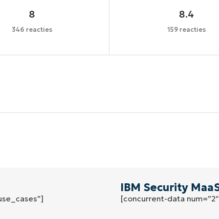
8
8.4
346 reacties
159 reacties
Begin uw trial van 14 dagen
een creditcard nodig, volledige toegang tot alle functi
First
and
last
name*
Business
email*
IBM Security Maa
use_cases”]
[concurrent-data num=”2
Phone
number*