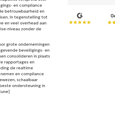
ligings- en compliance
t de betrouwbaarheid en
en. In tegenstelling tot
ve en veel overhead aan
rise-niveau zonder de
voor grote ondernemingen
gevende beveiligings- en
en consolideren in plaats
de rapportages en
iding de realtime
te nemen en compliance
 bewezen, schaalbaar
este ondersteuning in
ntune]