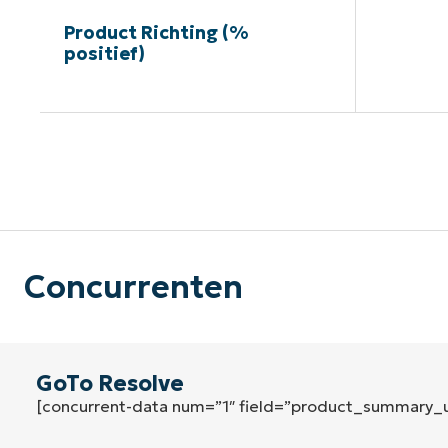
Product Richting (%
positief)
G
Concurrenten
GoTo Resolve
[concurrent-data num=”1″ field=”product_summary_