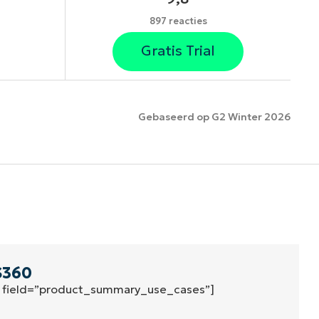
897 reacties
Gratis Trial
Gebaseerd op G2 Winter 2026
es
S360
″ field=”product_summary_use_cases”]