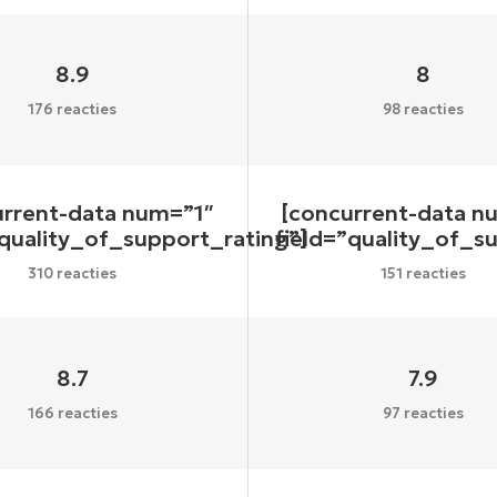
8.9
8
176 reacties
98 reacties
urrent-data num=”1″
[concurrent-data n
”quality_of_support_rating”]
field=”quality_of_s
310 reacties
151 reacties
8.7
7.9
166 reacties
97 reacties