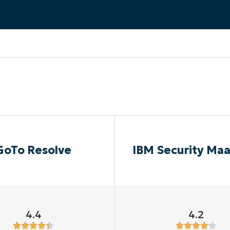
EKIJKEN
EN
EKIJKEN
PRODUCT ROADMAP
PLATFORM
GoTo Resolve
IBM Security Ma
4.4
4.2