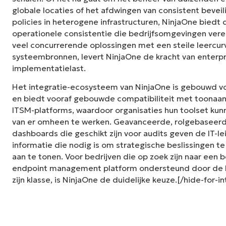
globale locaties of het afdwingen van consistent bevei
policies in heterogene infrastructuren, NinjaOne bied
operationele consistentie die bedrijfsomgevingen vereis
veel concurrerende oplossingen met een steile leercur
systeembronnen, levert NinjaOne de kracht van enterp
implementatielast.
Het integratie-ecosysteem van NinjaOne is gebouwd 
en biedt vooraf gebouwde compatibiliteit met toonaan
ITSM-platforms, waardoor organisaties hun toolset kunn
van er omheen te werken. Geavanceerde, rolgebaseer
dashboards die geschikt zijn voor audits geven de IT-le
informatie die nodig is om strategische beslissingen 
aan te tonen. Voor bedrijven die op zoek zijn naar een
endpoint management platform ondersteund door de b
zijn klasse, is NinjaOne de duidelijke keuze.[/hide-for-i