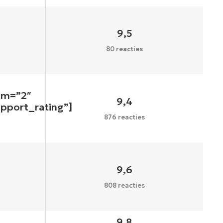
9,5
80 reacties
um=”2″
9,4
upport_rating”]
876 reacties
9,6
808 reacties
9,8