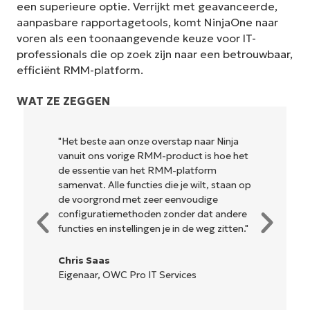
een superieure optie. Verrijkt met geavanceerde,
aanpasbare rapportagetools, komt NinjaOne naar
voren als een toonaangevende keuze voor IT-
professionals die op zoek zijn naar een betrouwbaar,
efficiënt RMM-platform.
WAT ZE ZEGGEN
"Het beste aan onze overstap naar Ninja
"NinjaOne
vanuit ons vorige RMM-product is hoe het
en combi
de essentie van het RMM-platform
krachtige
samenvat. Alle functies die je wilt, staan op
ingewikke
de voorgrond met zeer eenvoudige
beheren i
configuratiemethoden zonder dat andere
hulpmidde
functies en instellingen je in de weg zitten."
gemakkeli
is... gema
Chris Saas
Eigenaar, OWC Pro IT Services
Ryan Rei
Reiffenb
Oplossi