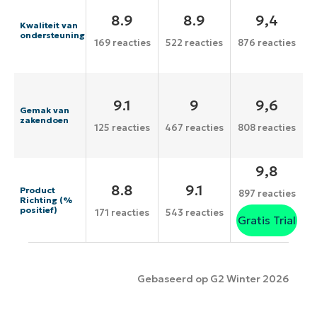
8.9
8.9
9,4
Kwaliteit van
ondersteuning
169 reacties
522 reacties
876 reacties
9.1
9
9,6
Gemak van
zakendoen
125 reacties
467 reacties
808 reacties
9,8
8.8
9.1
Product
897 reacties
Richting (%
positief)
171 reacties
543 reacties
Gratis Trial
Gebaseerd op G2 Winter 2026