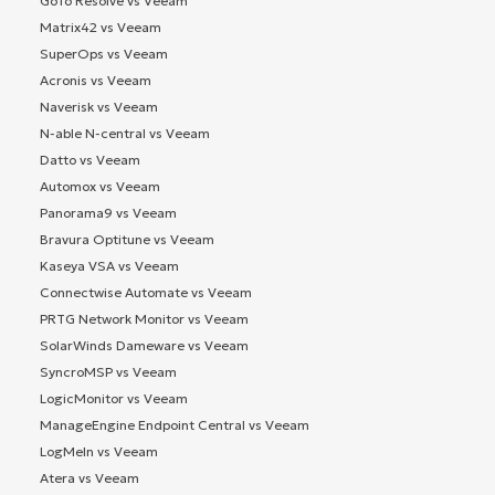
GoTo Resolve vs Veeam
Matrix42 vs Veeam
SuperOps vs Veeam
Acronis vs Veeam
Naverisk vs Veeam
N-able N-central vs Veeam
Datto vs Veeam
Automox vs Veeam
Panorama9 vs Veeam
Bravura Optitune vs Veeam
Kaseya VSA vs Veeam
Connectwise Automate vs Veeam
PRTG Network Monitor vs Veeam
SolarWinds Dameware vs Veeam
SyncroMSP vs Veeam
LogicMonitor vs Veeam
ManageEngine Endpoint Central vs Veeam
LogMeIn vs Veeam
Atera vs Veeam