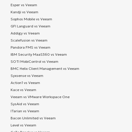
Esper vs Veeam
Kandji vs Veeam
Sophos Mobile vs Veeam
GFI Languard vs Veeam
Addigy vs Veeam
Scalefusion vs Veeam
Pandora FMS vs Veeam
IBM Security MaaS360 vs Veeam
SOTI MobiControl vs Veeam
BMC Helix Client Management vs Veeam
Syxsense vs Veeam
Action1 vs Veeam
Kace vs Veeam
Veeam vs VMware Workspace One
SysAid vs Veeam
ITarian vs Veeam
Bacon Unlimited vs Veeam
Level vs Veeam