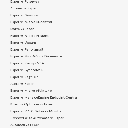
Esper vs Pulseway
Acronis vs Esper
Esper vs Naverisk
Esper vs N-able N-central
Datto vs Esper
Esper vs N-able N-sight
Esper vs Veeam
Esper vs Panorama9
Esper vs SolarWinds Dameware
Esper vs Kaseya VSA
Esper vs SyncroMSP
Esper vs LogMeIn
Atera vs Esper
Esper vs Microsoft Intune
Esper vs ManageEngine Endpoint Central
Bravura Optitune vs Esper
Esper vs PRTG Network Monitor
ConnectWise Automate vs Esper
Automox vs Esper