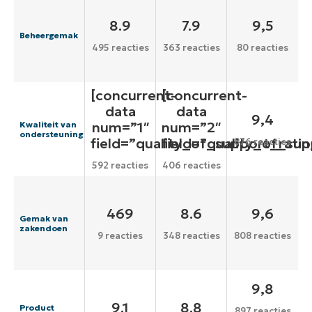
8.9
7.9
9,5
Beheergemak
495 reacties
363 reacties
80 reacties
[concurrent-
[concurrent-
data
data
9,4
num=”1″
num=”2″
Kwaliteit van
ondersteuning
field=”quality_of_support_ratin
field=”quality_of_sup
876 reacties
592 reacties
406 reacties
469
8.6
9,6
Gemak van
zakendoen
9 reacties
348 reacties
808 reacties
9,8
9.1
8.8
Product
897 reacties