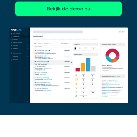
Begin uw trial van 14 dagen
Geen creditcard nodig, volledige toegang tot all
First
and
last
name*
Business
email*
Phone
number*