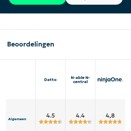
Beoordelingen
N-able N-
Datto
central
4.5
4.4
4,8
Algemeen