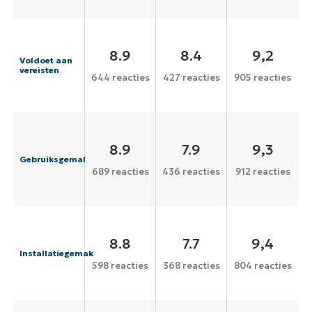
8.9
8.4
9,2
Voldoet aan
vereisten
644 reacties
427 reacties
905 reacties
8.9
7.9
9,3
Gebruiksgemak
689 reacties
436 reacties
912 reacties
8.8
7.7
9,4
Installatiegemak
598 reacties
368 reacties
804 reacties