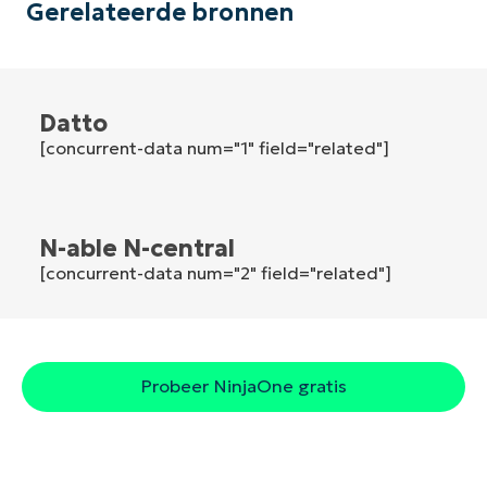
Gerelateerde bronnen
Land
Company
name*
Datto
[concurrent-data num="1" field="related"]
N-able N-central
[concurrent-data num="2" field="related"]
Probeer NinjaOne gratis