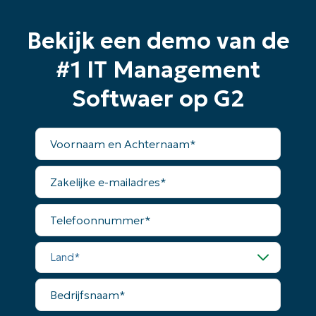
Bekijk een demo van de
#1 IT Management
Softwaer op G2
Voornaam
en
Achternaam*
Zakelijke
e-
mailadres*
Telefoonnummer*
Land*
Bedrijfsnaam*