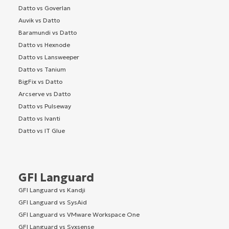
Datto vs Goverlan
Auvik vs Datto
Baramundi vs Datto
Datto vs Hexnode
Datto vs Lansweeper
Datto vs Tanium
BigFix vs Datto
Arcserve vs Datto
Datto vs Pulseway
Datto vs Ivanti
Datto vs IT Glue
GFI Languard
GFI Languard vs Kandji
GFI Languard vs SysAid
GFI Languard vs VMware Workspace One
GFI Languard vs Syxsense