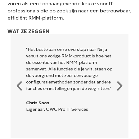
voren als een toonaangevende keuze voor IT-
professionals die op zoek zijn naar een betrouwbaar,
efficiënt RMM-platform.
WAT ZE ZEGGEN
naar Ninja
"NinjaOne is ongelofelijk gebruiksvriende
 is hoe het
en combineert een vloeiende interface
tform
krachtige back-end functies. Er is geen
ilt, staan op
ingewikkelde installatie of moeilijk te
udige
beheren interface. Alle opties en
 dat andere
hulpmiddelen zijn duidelijk gelabeld,
 weg zitten."
gemakkelijk te begrijpen en de interfac
is... gemakkelijk te navigeren."
s
Ryan Reiffenberger
Reiffenberger.NET Technologie
Oplossingen