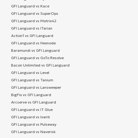
GFI Languard vs Kace
GFI Languard vs SuperOps
GFI Languard vs Matrix42
GFI Languard vs ITarian
Action1 vs GFI Languard
GFI Languard vs Hexnode
Baramundi vs GFI Languard
GFI Languard vs GoTo Resolve
Bacon Unlimited vs GFI Languard
GFI Languard vs Level
GFI Languard vs Tanium
GFI Languard vs Lansweeper
BigFix vs GFI Languard
Arcserve vs GFI Languard
GFI Languard vs IT Glue
GFI Languard vs Ivanti
GFI Languard vs Pulseway
GFI Languard vs Naverisk