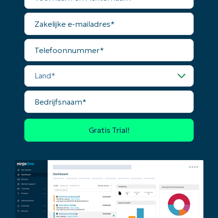
Achternaam*
number*
Zakelijke
e-
Land
mailadres*
Telefoonnummer*
Company
name*
Land*
Bedrijfsnaam*