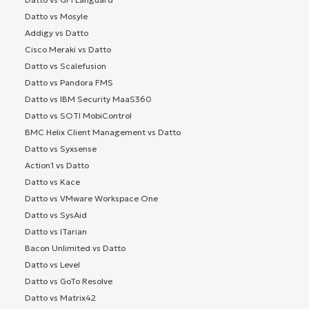
Datto vs Mosyle
Addigy vs Datto
Cisco Meraki vs Datto
Datto vs Scalefusion
Datto vs Pandora FMS
Datto vs IBM Security MaaS360
Datto vs SOTI MobiControl
BMC Helix Client Management vs Datto
Datto vs Syxsense
Action1 vs Datto
Datto vs Kace
Datto vs VMware Workspace One
Datto vs SysAid
Datto vs ITarian
Bacon Unlimited vs Datto
Datto vs Level
Datto vs GoTo Resolve
Datto vs Matrix42