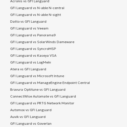
Acronis vs GFI Languard
GFI Languard vs N-able N-central
GFI Languard vs N-able N-sight
Datto vs GFI Languard
GFI Languard vs Veeam
GFI Languard vs Panorama9
GFI Languard vs SolarWinds Dameware
GFI Languard vs SyncroMSP
GFI Languard vs Kaseya VSA
GFI Languard vs LogMeIn
Atera vs GFI Languard
GFI Languard vs Microsoft Intune
GFI Languard vs ManageEngine Endpoint Central
Bravura Optitune vs GFI Languard
ConnectWise Automate vs GFI Languard
GFI Languard vs PRTG Network Monitor
Automox vs GFI Languard
Auvik vs GFI Languard
GFI Languard vs Goverlan