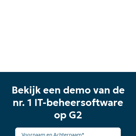
Begin uw proefperiode van 14
dagen
Geen creditcard nodig, volledige toegang tot alle
Bekijk een demo van de
functies
First
nr. 1 IT-beheersoftware
and
last
op G2
name*
Business
email*
Voornaam
en
Phone