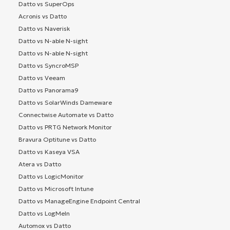
Datto vs SuperOps
Acronis vs Datto
Datto vs Naverisk
Datto vs N-able N-sight
Datto vs N-able N-sight
Datto vs SyncroMSP
Datto vs Veeam
Datto vs Panorama9
Datto vs SolarWinds Dameware
Connectwise Automate vs Datto
Datto vs PRTG Network Monitor
Bravura Optitune vs Datto
Datto vs Kaseya VSA
Atera vs Datto
Datto vs LogicMonitor
Datto vs Microsoft Intune
Datto vs ManageEngine Endpoint Central
Datto vs LogMeIn
Automox vs Datto