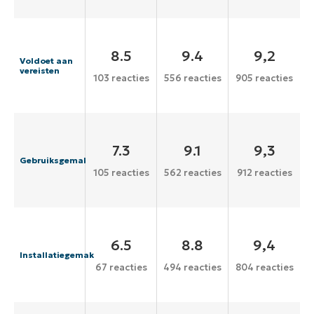
8.5
9.4
9,2
Voldoet aan
vereisten
103 reacties
556 reacties
905 reacties
7.3
9.1
9,3
Gebruiksgemak
105 reacties
562 reacties
912 reacties
6.5
8.8
9,4
Installatiegemak
67 reacties
494 reacties
804 reacties