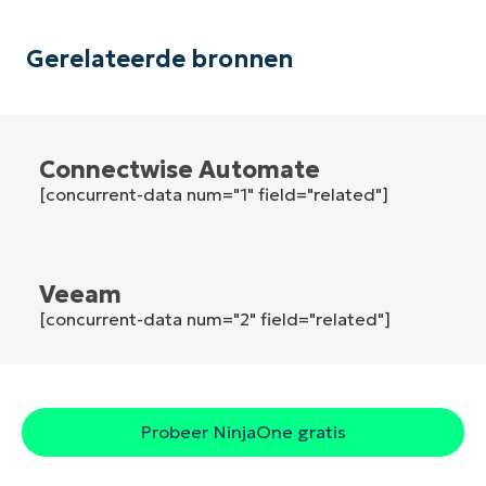
number*
Gerelateerde bronnen
Land
Company
name*
Connectwise Automate
[concurrent-data num="1" field="related"]
Veeam
[concurrent-data num="2" field="related"]
Probeer NinjaOne gratis