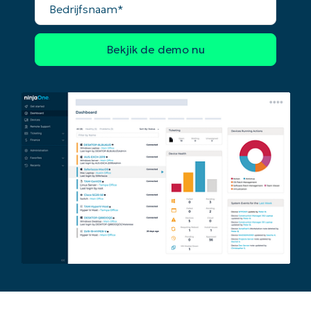
Begin uw trial van 14 dagen
Geen creditcard nodig, volledige toegang tot all
First
and
last
name*
Business
email*
Phone