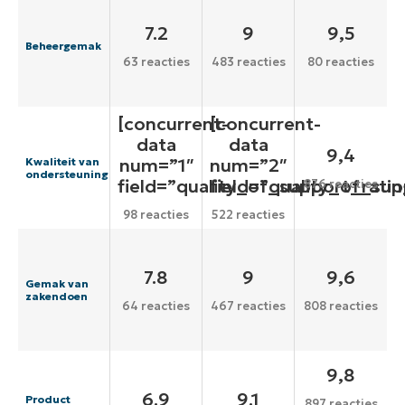
7.2
9
9,5
Beheergemak
63 reacties
483 reacties
80 reacties
[concurrent-
[concurrent-
data
data
9,4
num=”1″
num=”2″
Kwaliteit van
ondersteuning
field=”quality_of_support_ratin
field=”quality_of_sup
876 reacties
98 reacties
522 reacties
7.8
9
9,6
Gemak van
zakendoen
64 reacties
467 reacties
808 reacties
9,8
6.9
9.1
Product
897 reacties