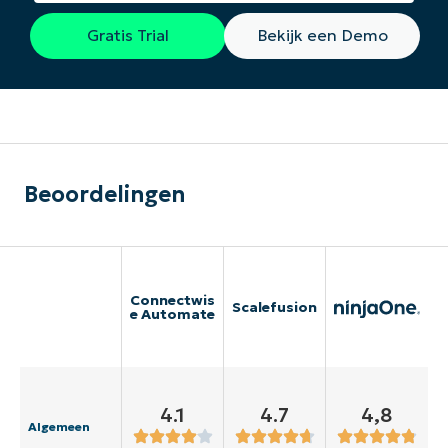
Gratis Trial
Bekijk een Demo
Beoordelingen
Connectwis
Scalefusion
e Automate
4.1
4.7
4,8
Algemeen