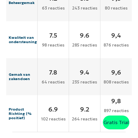
Beheergemak
63 reacties
243 reacties
80 reacties
7.5
9.6
9,4
Kwaliteit van
ondersteuning
98 reacties
285 reacties
876 reacties
7.8
9.4
9,6
Gemak van
zakendoen
64 reacties
235 reacties
808 reacties
9,8
6.9
9.2
Product
897 reacties
Richting (%
positief)
102 reacties
264 reacties
Gratis Trial