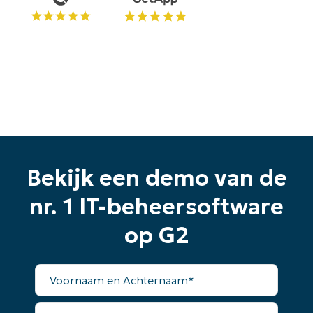
Begin uw proefperiode van 14
dagen
Geen creditcard nodig, volledige toegang tot alle
functies
First
Bekijk een demo van de
and
last
nr. 1 IT-beheersoftware
name*
Business
email*
op G2
Phone
number*
Voornaam
en
Achternaam*
Land
Zakelijke