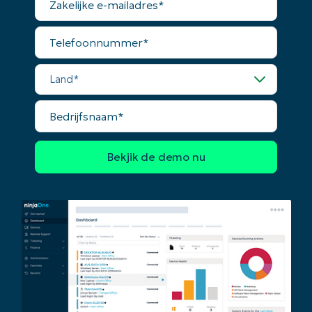
e-
mailadres*
Company
Telefoonnummer*
name*
Land*
Bedrijfsnaam*