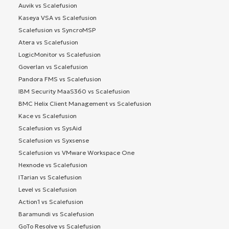
Auvik vs Scalefusion
Kaseya VSA vs Scalefusion
Scalefusion vs SyncroMSP
Atera vs Scalefusion
LogicMonitor vs Scalefusion
Goverlan vs Scalefusion
Pandora FMS vs Scalefusion
IBM Security MaaS360 vs Scalefusion
BMC Helix Client Management vs Scalefusion
Kace vs Scalefusion
Scalefusion vs SysAid
Scalefusion vs Syxsense
Scalefusion vs VMware Workspace One
Hexnode vs Scalefusion
ITarian vs Scalefusion
Level vs Scalefusion
Action1 vs Scalefusion
Baramundi vs Scalefusion
GoTo Resolve vs Scalefusion