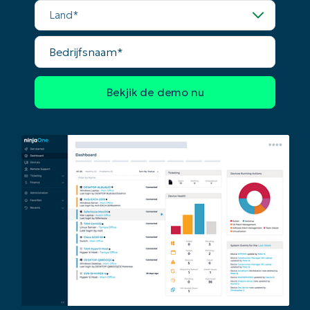
Land*
Bedrijfsnaam*
Begin uw trial van 14 dagen
Geen creditcard nodig, volledige toegang tot all
First
and
last
name*
Business
email*