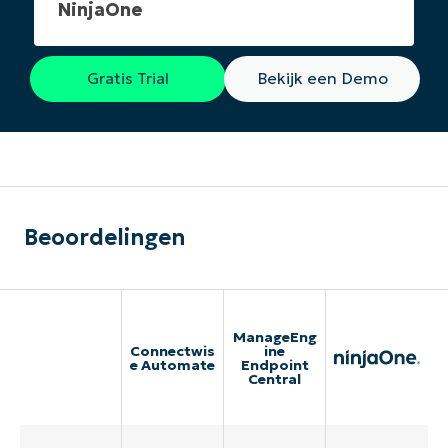
NinjaOne
Gratis Trial
Bekijk een Demo
Beoordelingen
ManageEng
Connectwis
ine
e Automate
Endpoint
Central