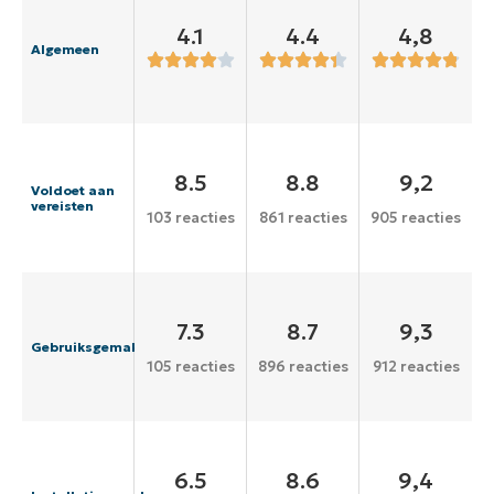
4.1
4.4
4,8
Algemeen
8.5
8.8
9,2
Voldoet aan
vereisten
103 reacties
861 reacties
905 reacties
7.3
8.7
9,3
Gebruiksgemak
105 reacties
896 reacties
912 reacties
6.5
8.6
9,4