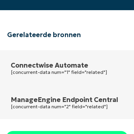
Phone
number*
Land
Gerelateerde bronnen
Company
name*
Connectwise Automate
[concurrent-data num="1" field="related"]
ManageEngine Endpoint Central
[concurrent-data num="2" field="related"]