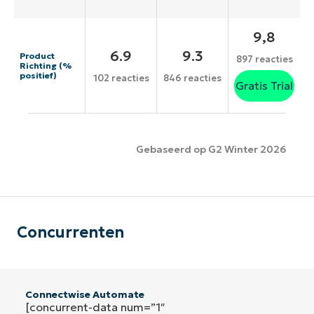
9,8
6.9
9.3
Product
897 reacties
Richting (%
positief)
102 reacties
846 reacties
Gratis Trial
Gebaseerd op G2 Winter 2026
Concurrenten
Connectwise Automate
[concurrent-data num=”1″