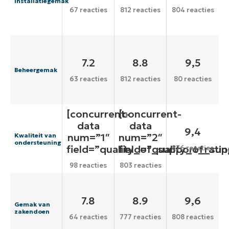
Installatiegemak
67 reacties
812 reacties
804 reacties
7.2
8.8
9,5
Beheergemak
63 reacties
812 reacties
80 reacties
[concurrent-
[concurrent-
data
data
9,4
num=”1″
num=”2″
Kwaliteit van
ondersteuning
field=”quality_of_support_ratin
field=”quality_of_sup
876 reacties
98 reacties
803 reacties
7.8
8.9
9,6
Gemak van
zakendoen
64 reacties
777 reacties
808 reacties