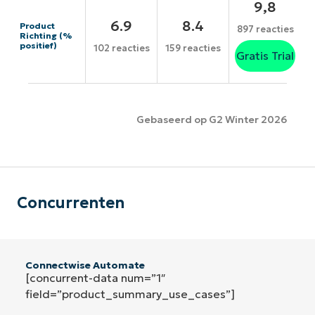
9,8
6.9
8.4
Product
897 reacties
Richting (%
positief)
102 reacties
159 reacties
Gratis Trial
Gebaseerd op G2 Winter 2026
Concurrenten
Connectwise Automate
[concurrent-data num=”1″
field=”product_summary_use_cases”]