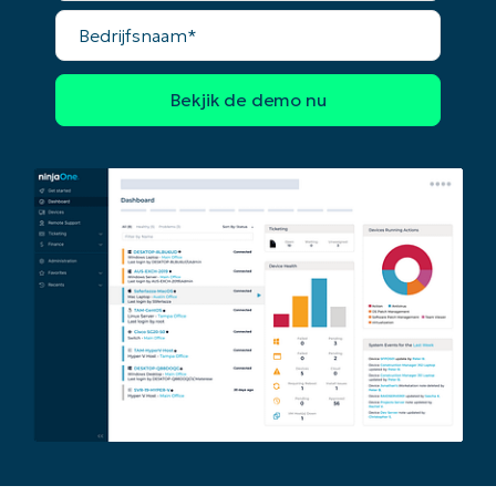
Bedrijfsnaam*
Begin uw trial van 14 dagen
Geen creditcard nodig, volledige toegang tot all
First
and
last
name*
Business
email*