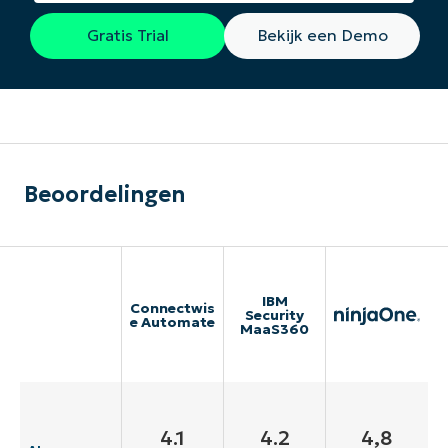
Gratis Trial
Bekijk een Demo
Beoordelingen
IBM
Connectwis
Security
e Automate
MaaS360
4.1
4.2
4,8