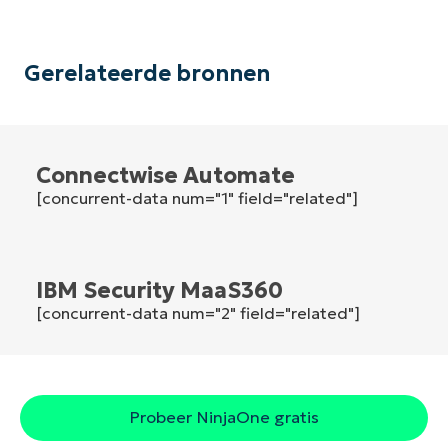
Phone
number*
Land
Gerelateerde bronnen
Company
name*
Connectwise Automate
[concurrent-data num="1" field="related"]
IBM Security MaaS360
[concurrent-data num="2" field="related"]
Probeer NinjaOne gratis