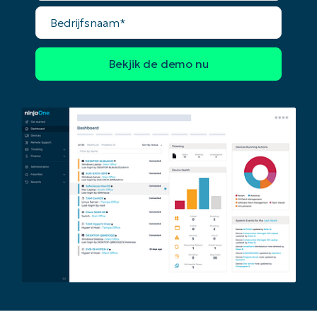
Bedrijfsnaam*
Begin uw trial van 14 dagen
Geen creditcard nodig, volledige toegang tot all
First
and
last
name*
Business
email*