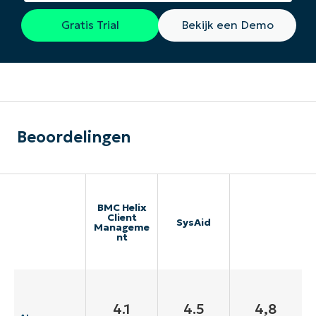
Gratis Trial
Bekijk een Demo
Beoordelingen
BMC Helix
Client
SysAid
Manageme
nt
4.1
4.5
4,8