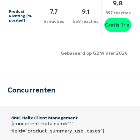
9,8
7.7
9.1
Product
897 reacties
Richting (%
positief)
5 reacties
558 reacties
Gratis Trial
Gebaseerd op G2 Winter 2026
Concurrenten
BMC Helix Client Management
[concurrent-data num=”1″
field=”product_summary_use_cases”]