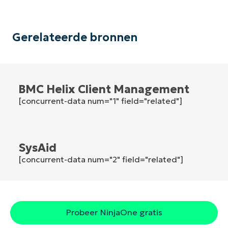
Phone
number*
Land
Gerelateerde bronnen
Company
name*
BMC Helix Client Management
[concurrent-data num="1" field="related"]
SysAid
[concurrent-data num="2" field="related"]
Probeer NinjaOne gratis