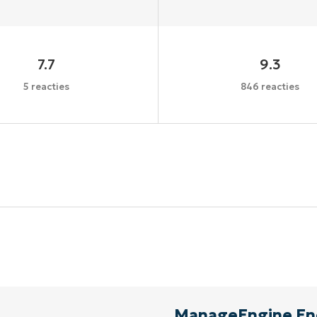
7.7
9.3
5 reacties
846 reacties
Begin uw proefperiode van 14 dagen
een creditcard nodig, volledige toegang tot alle functi
First
and
last
name*
Business
email*
Phone
number*
ManageEngine End