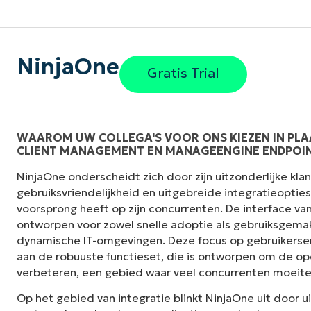
NinjaOne
Gratis Trial
WAAROM UW COLLEGA'S VOOR ONS KIEZEN IN PLA
CLIENT MANAGEMENT EN MANAGEENGINE ENDPOI
iende
"Het beste aan onze overstap naar Ninja va
NinjaOne onderscheidt zich door zijn uitzonderlijke kl
hoe het de essentie van het RMM-platform sa
gebruiksvriendelijkheid en uitgebreide integratieoptie
n zijn
wilt, staan op de voorgrond met zeer eenv
voorsprong heeft op zijn concurrenten. De interface van
kkelijk
zonder dat andere functies en instellingen je 
ontworpen voor zowel snelle adoptie als gebruiksgemak,
dynamische IT-omgevingen. Deze focus op gebruikerse
Chris Saas
aan de robuuste functieset, die is ontworpen om de ope
Eigenaar, OWC Pro IT Services
verbeteren, een gebied waar veel concurrenten moeit
Op het gebied van integratie blinkt NinjaOne uit door u