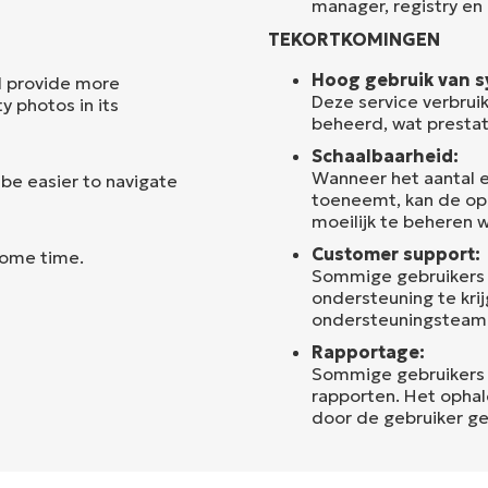
manager, registry en
TEKORTKOMINGEN
Hoog gebruik van s
d provide more
Deze service verbrui
y photos in its
beheerd, wat presta
Schaalbaarheid:
Wanneer het aantal 
 be easier to navigate
toeneemt, kan de op
moeilijk te beheren 
Customer support:
some time.
Sommige gebruikers
ondersteuning te kr
ondersteuningsteam v
Rapportage:
Sommige gebruikers
rapporten. Het ophal
door de gebruiker ge