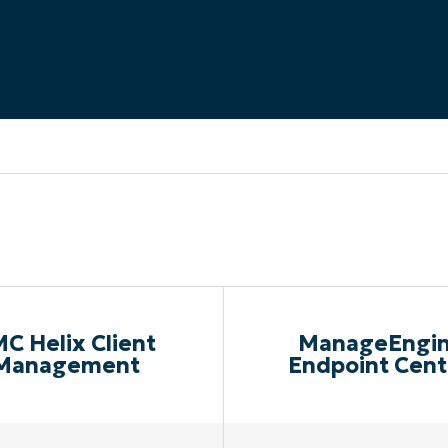
EKIJKEN
EN
EKIJKEN
PRODUCT ROADMAP
PLATFORM
C Helix Client
ManageEngi
Management
Endpoint Cent