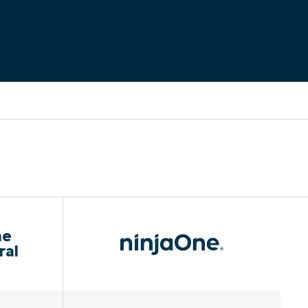
ne
ral