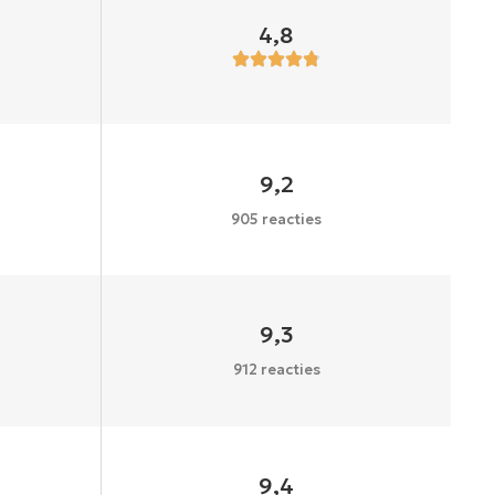
4,8
9,2
905 reacties
9,3
912 reacties
9,4