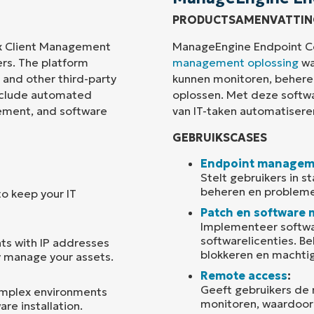
PRODUCTSAMENVATTIN
Land
x Client Management
ManageEngine Endpoint Ce
ers. The platform
management oplossing
wa
Company
and other third-party
kunnen monitoren, behere
name*
include automated
oplossen. Met deze softwa
gement, and software
van IT-taken automatisere
GEBRUIKSCASES
Endpoint managem
Stelt gebruikers in 
beheren en probleme
to keep your IT
Patch en software
Implementeer softwa
softwarelicenties. 
nts with IP addresses
blokkeren en machti
y manage your assets.
Remote access
:
Geeft gebruikers de 
omplex environments
monitoren, waardoor 
re installation.