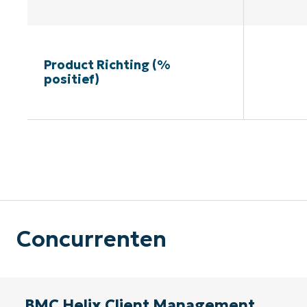
Product Richting (%
positief)
G
Concurrenten
BMC Helix Client Management