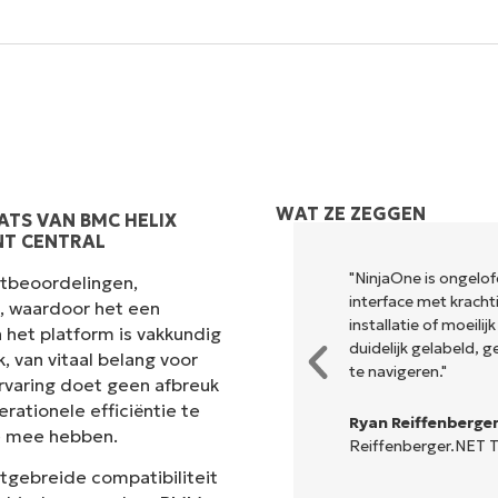
WAT ZE ZEGGEN
ATS VAN BMC HELIX
NT CENTRAL
nuit ons vorige RMM-product is
"NinjaOne is ongelof
antbeoordelingen,
menvat. Alle functies die je
interface met kracht
s, waardoor het een
oudige configuratiemethoden
installatie of moeili
 het platform is vakkundig
in de weg zitten."
duidelijk gelabeld, g
 van vitaal belang voor
te navigeren."
rvaring doet geen afbreuk
rationele efficiëntie te
Ryan Reiffenberge
e mee hebben.
Reiffenberger.NET 
itgebreide compatibiliteit