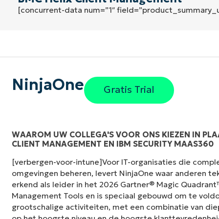
[concurrent-data num=”1″ field=”product_summary_
NinjaOne
Gratis Trial
WAAROM UW COLLEGA'S VOOR ONS KIEZEN IN PLA
CLIENT MANAGEMENT EN IBM SECURITY MAAS360
"Voorheen had ik 10-15 verschillende tools n
[verbergen-voor-intune]Voor IT-organisaties die compl
NinjaOne doet in zijn gecentraliseerde, enk
omgevingen beheren, levert NinjaOne waar anderen tek
het leven zo veel gemakkelijker."
erkend als leider in het 2026 Gartner® Magic Quadran
Management Tools en is speciaal gebouwd om te voldo
Ernie Turner
grootschalige activiteiten, met een combinatie van die
Director of IT bij
Vetcor
op het hoogste niveau en de hoogste klanttevredenhei