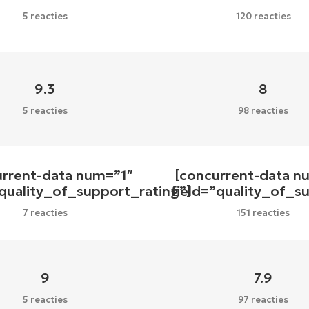
5 reacties
120 reacties
9.3
8
5 reacties
98 reacties
urrent-data num=”1″
[concurrent-data n
”quality_of_support_rating”]
field=”quality_of_s
7 reacties
151 reacties
9
7.9
5 reacties
97 reacties