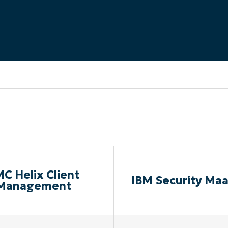
EKIJKEN
EN
EKIJKEN
PRODUCT ROADMAP
PLATFORM
C Helix Client
IBM Security Ma
Management