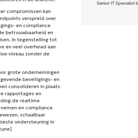
Senior IT Specialist b
der compromissen kan
ndpoints verspreid over
ligings- en compliance
t de betrouwbaarheid en
en. In tegenstelling tot
ve en veel overhead aan
rise-niveau zonder de
voor grote ondernemingen
gevende beveiligings- en
en consolideren in plaats
de rapportages en
iding de realtime
te nemen en compliance
 bewezen, schaalbaar
este ondersteuning in
ntune]