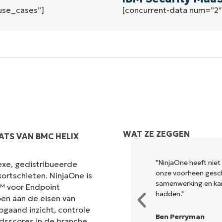
use_cases”]
[concurrent-data num=”2
Land
Company
name*
WAT ZE ZEGGEN
ATS VAN BMC HELIX
odig om uit te voeren wat
"NinjaOne heeft niet
exe, gedistribueerde
ele dashboard. NinjaOne maakt
onze voorheen gesch
ortschieten. NinjaOne is
samenwerking en ka
t™ voor Endpoint
hadden."
en aan de eisen van
pgaand inzicht, controle
Ben Perryman
dsscores in de branche.