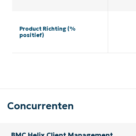
Product Richting (%
positief)
G
Concurrenten
BMC Helix Client Management