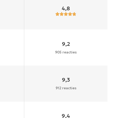
4,8
9,2
905 reacties
9,3
912 reacties
9,4