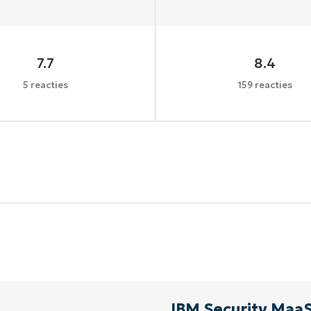
7.7
8.4
5 reacties
159 reacties
Begin uw trial van 14 dagen
een creditcard nodig, volledige toegang tot alle functi
First
and
last
name*
Business
email*
Phone
number*
IBM Security Maa