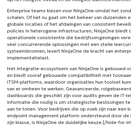
Enterprise teams kiezen voor NinjaOne omdat het zon
schalen. Of het nu gaat om het beheer van duizenden e
globale locaties of het afdwingen van consistent bevei
policies in heterogene infrastructuren, NinjaOne bied
operationele consistentie die bedrijfsomgevingen vereis
veel concurrerende oplossingen met een steile leercur
systeembronnen, levert NinjaOne de kracht van enterp
implementatielast.
Het integratie-ecosysteem van NinjaOne is gebouwd 
en biedt vooraf gebouwde compatibiliteit met toonaan
ITSM-platforms, waardoor organisaties hun toolset kunn
van er omheen te werken. Geavanceerde, rolgebaseer
dashboards die geschikt zijn voor audits geven de IT-le
informatie die nodig is om strategische beslissingen 
aan te tonen. Voor bedrijven die op zoek zijn naar een
endpoint management platform ondersteund door de b
zijn klasse, is NinjaOne de duidelijke keuze.[/hide-for-i