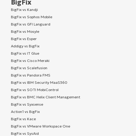
BigFix
BigFix vs Kandji
BigFix vs Sophos Mobile
BigFix vs GFI Languard
BigFix vs Mosyle
BigFix vs Esper
Addigy vs BigFix
BigFix vs IT Glue
BigFix vs Cisco Meraki
BigFix vs Scalefusion
BigFix vs Pandora FMS
BigFix vs IBM Security MaaS360
BigFix vs SOTI MobiControl
BigFix vs BMC Helix Client Management
BigFix vs Syxsense
Action1 vs BigFix
BigFix vs Kace
BigFix vs VMware Workspace One
BigFix vs SysAid