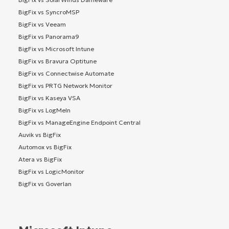
BigFix vs SyncroMSP
BigFix vs Veeam
BigFix vs Panorama9
BigFix vs Microsoft Intune
BigFix vs Bravura Optitune
BigFix vs Connectwise Automate
BigFix vs PRTG Network Monitor
BigFix vs Kaseya VSA
BigFix vs LogMeIn
BigFix vs ManageEngine Endpoint Central
Auvik vs BigFix
Automox vs BigFix
Atera vs BigFix
BigFix vs LogicMonitor
BigFix vs Goverlan