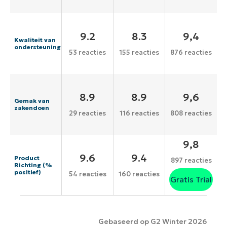
9.2
8.3
9,4
Kwaliteit van
ondersteuning
53 reacties
155 reacties
876 reacties
8.9
8.9
9,6
Gemak van
zakendoen
29 reacties
116 reacties
808 reacties
9,8
9.6
9.4
Product
897 reacties
Richting (%
positief)
54 reacties
160 reacties
Gratis Trial
Gebaseerd op G2 Winter 2026