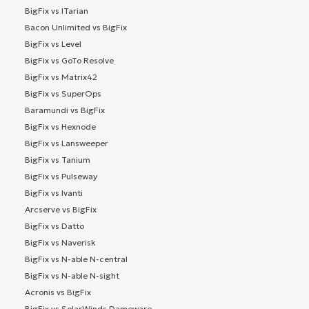
BigFix vs ITarian
Bacon Unlimited vs BigFix
BigFix vs Level
BigFix vs GoTo Resolve
BigFix vs Matrix42
BigFix vs SuperOps
Baramundi vs BigFix
BigFix vs Hexnode
BigFix vs Lansweeper
BigFix vs Tanium
BigFix vs Pulseway
BigFix vs Ivanti
Arcserve vs BigFix
BigFix vs Datto
BigFix vs Naverisk
BigFix vs N-able N-central
BigFix vs N-able N-sight
Acronis vs BigFix
BigFix vs SolarWinds Dameware