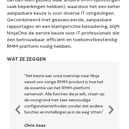
vaak beperkingen hebben), waardoor het een beter
aanpasbare keuze is voor diverse IT-omgevingen.
Gecombineerd met geavanceerde, aanpasbare
rapportages en een klantgerichte benadering, blijft
NinjaOne de eerste keuze voor IT-professionals die
een betrouwbaar, efficiënt en toekomstbestendig
RMM-platform nodig hebben.
WAT ZE ZEGGEN
Ninja
"NinjaOne is ongelofelijk gebruiksvriendelijk
hoe het
en combineert een vloeiende interface met
m
krachtige back-end functies. Er is geen
 staan op
ingewikkelde installatie of moeilijk te
e
beheren interface. Alle opties en
 andere
hulpmiddelen zijn duidelijk gelabeld,
zitten."
gemakkelijk te begrijpen en de interface
is... gemakkelijk te navigeren."