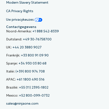
Modern Slavery Statement
CA Privacy Rights
Uw privacykeuzes
Contactgegevens
Noord-Amerika:
+1 888 542-8339
Duitsland:
+49 30-76758700
UK:
+44 20 3880 9027
Frankrijk:
+33 800 91 09 90
Spanje:
+34 930 03 80 68
Italië:
(+39) 800 974 708
APAC:
+61 1800 490 516
Brazilië:
+55 (11) 2395-1802
Mexico:
+52 800-099-0732
sales@ninjaone.com