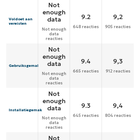
Not
enough
9.2
9,2
data
Voldoet aan
vereisten
648 reacties
905 reacties
Not enough
data
reacties
Not
enough
9.4
9,3
data
Gebruiksgemak
665 reacties
912 reacties
Not enough
data
reacties
Not
enough
9.3
9,4
data
Installatiegemak
645 reacties
804 reacties
Not enough
data
reacties
Not