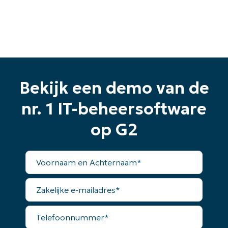
Bekijk een demo van de
Begin uw proefperiode van 14
dagen
nr. 1 IT-beheersoftware
Geen creditcard nodig, volledige toegang tot alle
functies
op G2
First
and
last
Voornaam
name*
en
Business
Achternaam*
email*
Zakelijke
e-
Phone
mailadres*
number*
Telefoonnummer*
Land