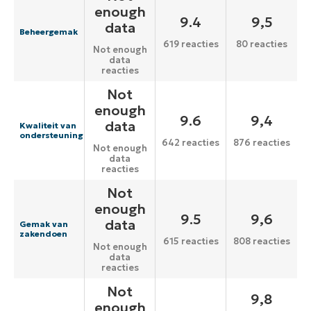
enough
9.4
9,5
data
Beheergemak
619 reacties
80 reacties
Not enough
data
reacties
Not
enough
9.6
9,4
data
Kwaliteit van
ondersteuning
642 reacties
876 reacties
Not enough
data
reacties
Not
enough
9.5
9,6
data
Gemak van
zakendoen
615 reacties
808 reacties
Not enough
data
reacties
Not
9,8
enough