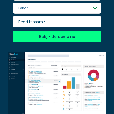
Land*
Company
Bedrijfsnaam*
name*