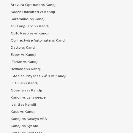
Bravura Optitune vs Kandji
Bacon Unlimited vs Kandji
Baramundi vs Kandji
GFI Languard vs Kandji
GoTo Resolve vs Kandji
Connectwise Automate vs Kandji
Datto vs Kandji
Esper vs Kandji
ITarian vs Kandji
Hexnode vs Kandji
IBM Security MaaS360 vs Kandji
IT Glue vs Kandji
Goverlan vs Kandji
Kandji vs Lansweeper
Ivanti vs Kandji
Kace vs Kandji
Kandji vs Kaseya VSA
Kandji vs SysAid
Kandji vs Syxsense