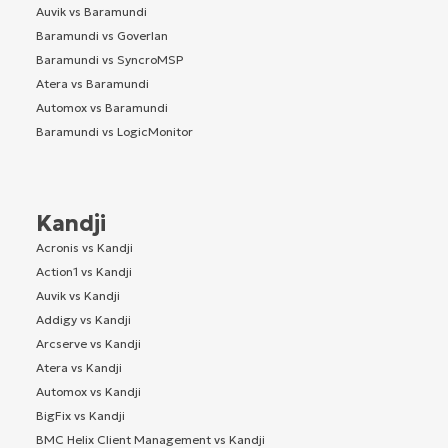
Auvik vs Baramundi
Baramundi vs Goverlan
Baramundi vs SyncroMSP
Atera vs Baramundi
Automox vs Baramundi
Baramundi vs LogicMonitor
Kandji
Acronis vs Kandji
Action1 vs Kandji
Auvik vs Kandji
Addigy vs Kandji
Arcserve vs Kandji
Atera vs Kandji
Automox vs Kandji
BigFix vs Kandji
BMC Helix Client Management vs Kandji