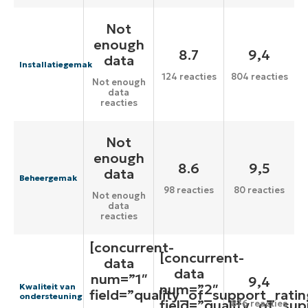
Not
enough
8.7
9,4
data
Installatiegemak
124 reacties
804 reacties
Not enough
data
reacties
Not
enough
8.6
9,5
data
Beheergemak
98 reacties
80 reacties
Not enough
data
reacties
[concurrent-
[concurrent-
data
data
num=”1″
9,4
num=”2″
Kwaliteit van
field=”quality_of_support_ratin
ondersteuning
field=”quality_of_sup
876 reacties