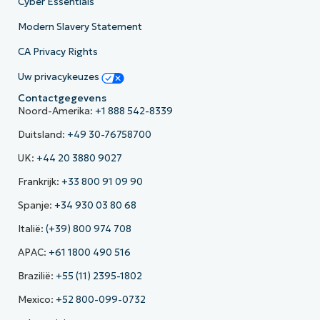
Cyber Essentials
Modern Slavery Statement
CA Privacy Rights
Uw privacykeuzes
Contactgegevens
Noord-Amerika:
+1 888 542-8339
Duitsland:
+49 30-76758700
UK:
+44 20 3880 9027
Frankrijk:
+33 800 91 09 90
Spanje:
+34 930 03 80 68
Italië:
(+39) 800 974 708
APAC:
+61 1800 490 516
Brazilië:
+55 (11) 2395-1802
Mexico:
+52 800-099-0732