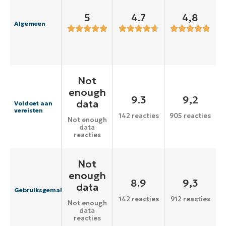
5
4.7
4,8
Algemeen
Not
enough
9.3
9,2
data
Voldoet aan
vereisten
142 reacties
905 reacties
Not enough
data
reacties
Not
enough
8.9
9,3
data
Gebruiksgemak
142 reacties
912 reacties
Not enough
data
reacties