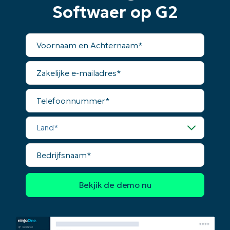
Softwaer op G2
Voornaam
en
Achternaam*
Zakelijke
e-
mailadres*
Telefoonnummer*
Land*
Bedrijfsnaam*