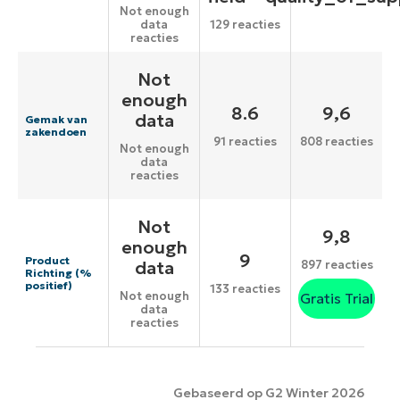
Not enough
data
129 reacties
reacties
Not
enough
8.6
9,6
data
Gemak van
zakendoen
91 reacties
808 reacties
Not enough
data
reacties
Not
9,8
enough
9
Product
data
897 reacties
Richting (%
positief)
133 reacties
Not enough
Gratis Trial
data
reacties
Gebaseerd op G2 Winter 2026