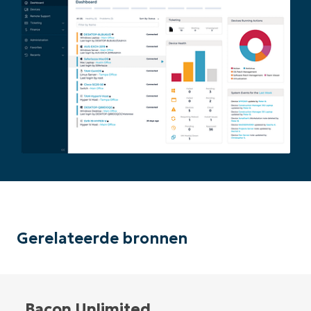
Begin uw trial van 14 dagen
Geen creditcard nodig, volledige toegang tot all
First
and
last
name*
Business
email*
Phone
number*
Land
Company
name*
Gerelateerde bronnen
Bacon Unlimited