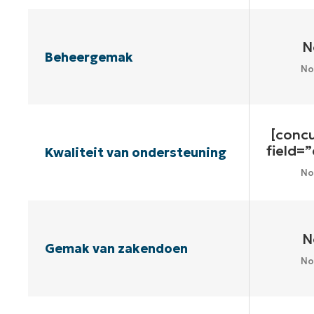
N
Beheergemak
No
[conc
field=
Kwaliteit van ondersteuning
No
N
Gemak van zakendoen
No