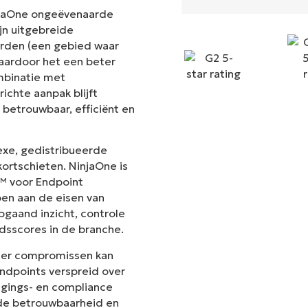
NinjaOne ongeëvenaarde
ijn uitgebreide
derden (een gebied waar
aardoor het een beter
mbinatie met
chte aanpak blijft
 betrouwbaar, efficiënt en
exe, gedistribueerde
ortschieten. NinjaOne is
t™ voor Endpoint
en aan de eisen van
pgaand inzicht, controle
dsscores in de branche.
der compromissen kan
ndpoints verspreid over
ligings- en compliance
t de betrouwbaarheid en