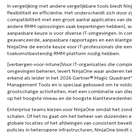
In vergelijking met andere vergelijkbare tools biedt 
flexibiliteit en efficiëntie. Het onderscheidt zich door z
compatibiliteit met een groot aantal applicaties van 
andere RMM-oplossingen vaak beperkingen hebben), w
aanpasbare keuze is voor diverse IT-omgevingen. In co
geavanceerde, aanpasbare rapportages en een klantgeri
NinjaOne de eerste keuze voor IT-professionals die een
toekomstbestendig RMM-platform nodig hebben.
[verbergen-voor-intune]Voor IT-organisaties die compl
omgevingen beheren, levert NinjaOne waar anderen tek
erkend als leider in het 2026 Gartner® Magic Quadran
Management Tools en is speciaal gebouwd om te voldo
grootschalige activiteiten, met een combinatie van die
op het hoogste niveau en de hoogste klanttevredenhei
Enterprise teams kiezen voor NinjaOne omdat het zon
schalen. Of het nu gaat om het beheer van duizenden e
globale locaties of het afdwingen van consistent bevei
policies in heterogene infrastructuren, NinjaOne bied