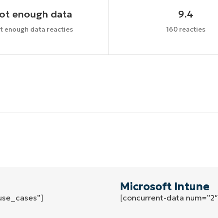
ot enough data
9.4
t enough data reacties
160 reacties
Begin uw trial van 14 dagen
een creditcard nodig, volledige toegang tot alle functi
First
and
last
name*
Business
email*
Microsoft Intune
use_cases”]
[concurrent-data num=”2
Phone
number*