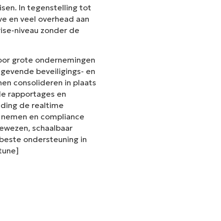
en. In tegenstelling tot
ve en veel overhead aan
rise-niveau zonder de
voor grote ondernemingen
gevende beveiligings- en
en consolideren in plaats
de rapportages en
iding de realtime
te nemen en compliance
 bewezen, schaalbaar
este ondersteuning in
ntune]