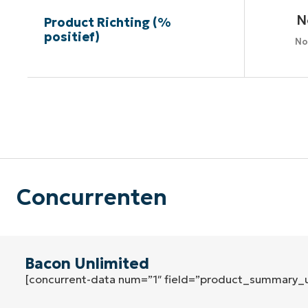
N
Product Richting (%
positief)
No
G
Concurrenten
Bacon Unlimited
[concurrent-data num=”1″ field=”product_summary_