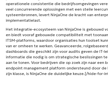
operationele consistentie die bedrijfsomgevingen vereis
veel concurrerende oplossingen met een steile leercur
systeembronnen, levert NinjaOne de kracht van enterp
implementatielast.
Het integratie-ecosysteem van NinjaOne is gebouwd 
en biedt vooraf gebouwde compatibiliteit met toonaan
ITSM-platforms, waardoor organisaties hun toolset kunn
van er omheen te werken. Geavanceerde, rolgebaseer
dashboards die geschikt zijn voor audits geven de IT-le
informatie die nodig is om strategische beslissingen 
aan te tonen. Voor bedrijven die op zoek zijn naar een
endpoint management platform ondersteund door de b
zijn klasse, is NinjaOne de duidelijke keuze.[/hide-for-i