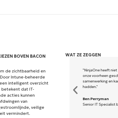
Land
Company
name*
WAT ZE ZEGGEN
KIEZEN BOVEN BACON
"NinjaOne heeft niet
om de zichtbaarheid en
onze voorheen gesch
. Door Intune-beheerde
samenwerking en ka
en intelligent overzicht
hadden."
 betekent dat IT-
nde acties kunnen
Ben Perryman
afdwingen van
Senior IT Specialist b
estroomlijnde, veilige
eit vermindert.