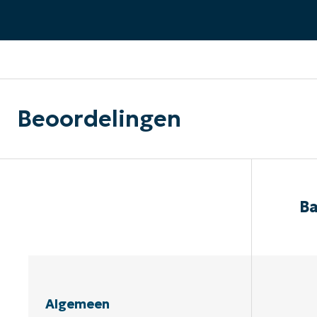
CONTACT VERKOOP
DEMO B
CONTACTEER SALES
CONTACTEER SALES
DEMO BEKIJK
DEMO B
Beoordelingen
Ba
Algemeen