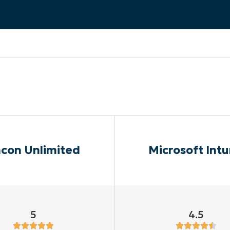
EKIJKEN
EN
EKIJKEN
PRODUCT ROADMAP
PLATFORM
con Unlimited
Microsoft Int
5
4.5