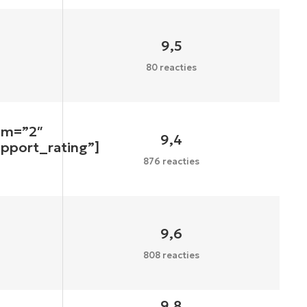
9,5
80 reacties
um=”2″
9,4
upport_rating”]
876 reacties
9,6
808 reacties
9,8