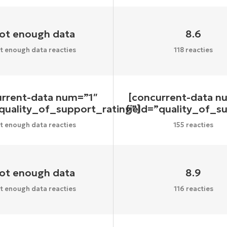
ot enough data
8.6
t enough data reacties
118 reacties
urrent-data num=”1″
[concurrent-data n
”quality_of_support_rating”]
field=”quality_of_s
t enough data reacties
155 reacties
ot enough data
8.9
t enough data reacties
116 reacties