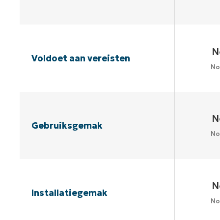
N
Voldoet aan vereisten
No
N
Gebruiksgemak
No
N
Installatiegemak
No