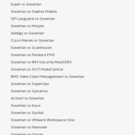
Esper vs Goverlan
Goverlan vs Sophos Mobile
GFI Languard vs Goverlan
Goverlan vs Mosyle
Addigy vs Goverlan
Cisco Meraki vs Goverlan
Goverlan vs Scalefusion
Goverlan vs Pandora FMS
Goverlan vs IBM Security MaaS360
Goverlan vs SOTI MobiControl
BMC Helix Client Management vs Goverlan
Goverlan vs SuperOps
Goverlan vs Syxsense
Action1 vs Goverlan
Goverlan vs Kace
Goverlan vs SysAid
Goverlan vs VMware Workspace One
Goverlan vs Hexnode
Goverlan vs ITarian