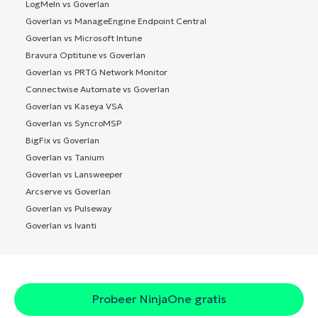
LogMeIn vs Goverlan
Goverlan vs ManageEngine Endpoint Central
Goverlan vs Microsoft Intune
Bravura Optitune vs Goverlan
Goverlan vs PRTG Network Monitor
Connectwise Automate vs Goverlan
Goverlan vs Kaseya VSA
Goverlan vs SyncroMSP
BigFix vs Goverlan
Goverlan vs Tanium
Goverlan vs Lansweeper
Arcserve vs Goverlan
Goverlan vs Pulseway
Goverlan vs Ivanti
Probeer NinjaOne gratis