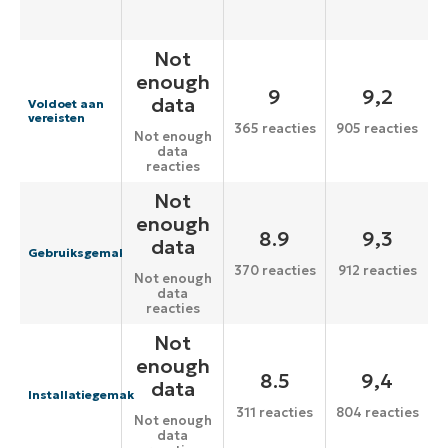
Not
enough
9
9,2
data
Voldoet aan
vereisten
365 reacties
905 reacties
Not enough
data
reacties
Not
enough
8.9
9,3
data
Gebruiksgemak
370 reacties
912 reacties
Not enough
data
reacties
Not
enough
8.5
9,4
data
Installatiegemak
311 reacties
804 reacties
Not enough
data