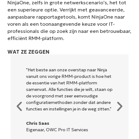
NinjaOne, zelfs in grote netwerkscenario’s, het tot
een superieure optie. Verrijkt met geavanceerde,
aanpasbare rapportagetools, komt NinjaOne naar
voren als een toonaangevende keuze voor IT-
professionals die op zoek zijn naar een betrouwbaar,
efficiënt RMM-platform.
WAT ZE ZEGGEN
ze overstap naar Ninja
"NinjaOne is ongelofelijk ge
e RMM-product is hoe het
en combineert een vloeien
het RMM-platform
krachtige back-end functies
cties die je wilt, staan op
ingewikkelde installatie of 
 zeer eenvoudige
beheren interface. Alle opt
oden zonder dat andere
hulpmiddelen zijn duidelijk
ingen je in de weg zitten."
gemakkelijk te begrijpen en
is... gemakkelijk te navigere
o IT Services
Ryan Reiffenberger
Reiffenberger.NET Techno