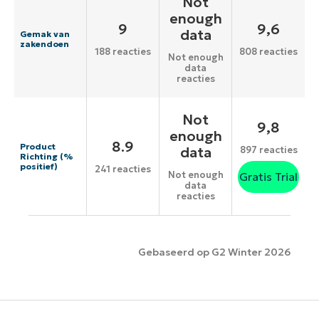
Not
enough
9
9,6
data
Gemak van
zakendoen
188 reacties
808 reacties
Not enough
data
reacties
Not
9,8
enough
8.9
Product
data
897 reacties
Richting (%
positief)
241 reacties
Not enough
Gratis Trial
data
reacties
Gebaseerd op G2 Winter 2026