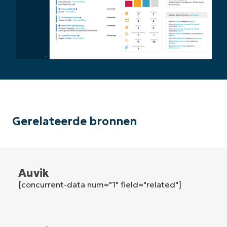
and
last
name*
Business
email*
Phone
number*
Land
Company
Gerelateerde bronnen
name*
Auvik
[concurrent-data num="1" field="related"]