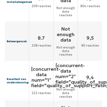
data
Installatiegemak
209 reacties
804 reacties
Not enough
data
reacties
Not
enough
8.7
9,5
data
Beheergemak
208 reacties
80 reacties
Not enough
data
reacties
[concurrent-
[concurrent-
data
data
num=”2″
9,4
num=”1″
Kwaliteit van
field=”quality_of_sup
ondersteuning
field=”quality_of_support_ratin
876 reacties
Not enough
222 reacties
data
reacties