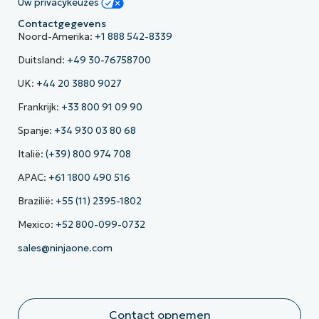
Uw privacykeuzes
Contactgegevens
Noord-Amerika:
+1 888 542-8339
Duitsland:
+49 30-76758700
UK:
+44 20 3880 9027
Frankrijk:
+33 800 91 09 90
Spanje:
+34 930 03 80 68
Italië:
(+39) 800 974 708
APAC:
+61 1800 490 516
Brazilië:
+55 (11) 2395-1802
Mexico:
+52 800-099-0732
sales@ninjaone.com
Contact opnemen