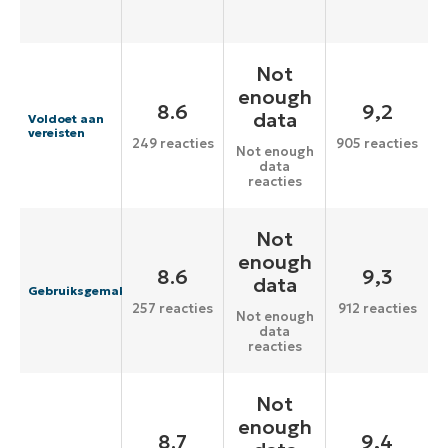
Not
enough
8.6
9,2
data
Voldoet aan
vereisten
249 reacties
905 reacties
Not enough
data
reacties
Not
enough
8.6
9,3
data
Gebruiksgemak
257 reacties
912 reacties
Not enough
data
reacties
Not
enough
8.7
9,4