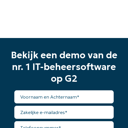
Bekijk een demo van de
Begin uw proefperiode van 14
dagen
nr. 1 IT-beheersoftware
Geen creditcard nodig, volledige toegang tot alle
functies
op G2
First
and
last
Voornaam
name*
en
Business
Achternaam*
email*
Zakelijke
e-
Phone
mailadres*
number*
Telefoonnummer*