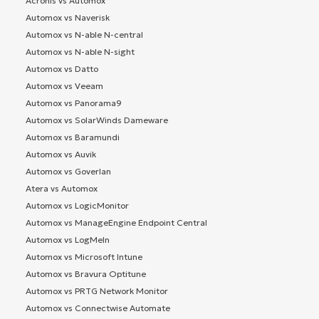
Acronis vs Automox
Automox vs Naverisk
Automox vs N-able N-central
Automox vs N-able N-sight
Automox vs Datto
Automox vs Veeam
Automox vs Panorama9
Automox vs SolarWinds Dameware
Automox vs Baramundi
Automox vs Auvik
Automox vs Goverlan
Atera vs Automox
Automox vs LogicMonitor
Automox vs ManageEngine Endpoint Central
Automox vs LogMeIn
Automox vs Microsoft Intune
Automox vs Bravura Optitune
Automox vs PRTG Network Monitor
Automox vs Connectwise Automate