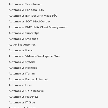
Automox vs Scalefusion
Automox vs Pandora FMS
Automox vs IBM Security MaaS360
Automox vs SOTI MobiControl
Automox vs BMC Helix Client Management
Automox vs SuperOps
Automox vs Syxsense
Action1 vs Automox
Automox vs Kace
Automox vs VMware Workspace One
Automox vs SysAid
Automox vs Hexnode
Automox vs ITarian
Automox vs Bacon Unlimited
Automox vs Level
Automox vs GoTo Resolve
Automox vs Matrix42
Automox vs IT Glue