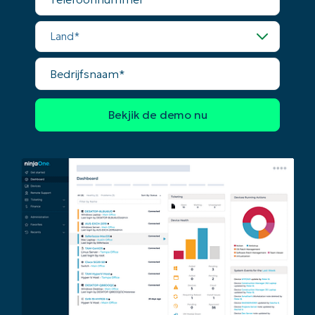
Land
Land*
Company
Bedrijfsnaam*
name*