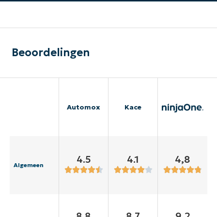
Beoordelingen
Automox
Kace
4.5
4.1
4,8
Algemeen
8.8
8.7
9,2