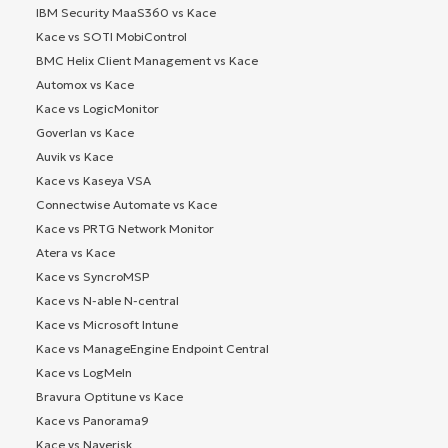
IBM Security MaaS360 vs Kace
Kace vs SOTI MobiControl
BMC Helix Client Management vs Kace
Automox vs Kace
Kace vs LogicMonitor
Goverlan vs Kace
Auvik vs Kace
Kace vs Kaseya VSA
Connectwise Automate vs Kace
Kace vs PRTG Network Monitor
Atera vs Kace
Kace vs SyncroMSP
Kace vs N-able N-central
Kace vs Microsoft Intune
Kace vs ManageEngine Endpoint Central
Kace vs LogMeIn
Bravura Optitune vs Kace
Kace vs Panorama9
Kace vs Naverisk