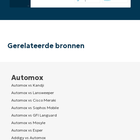
Gerelateerde bronnen
Automox
Automox vs Kandji
Automox vs Lansweeper
Automox vs Cisco Meraki
Automox vs Sophos Mobile
Automox vs GFI Languard
Automox vs Mosyle
Automox vs Esper
Addigy vs Automox