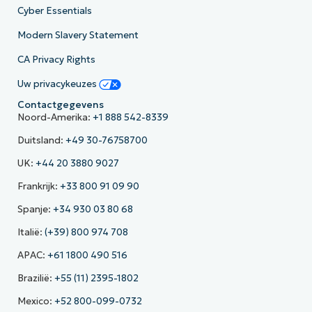
Cyber Essentials
Modern Slavery Statement
CA Privacy Rights
Uw privacykeuzes
Contactgegevens
Noord-Amerika:
+1 888 542-8339
Duitsland:
+49 30-76758700
UK:
+44 20 3880 9027
Frankrijk:
+33 800 91 09 90
Spanje:
+34 930 03 80 68
Italië:
(+39) 800 974 708
APAC:
+61 1800 490 516
Brazilië:
+55 (11) 2395-1802
Mexico:
+52 800-099-0732