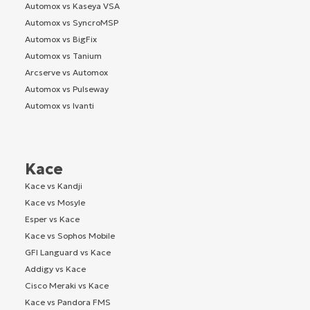
Automox vs Kaseya VSA
Automox vs SyncroMSP
Automox vs BigFix
Automox vs Tanium
Arcserve vs Automox
Automox vs Pulseway
Automox vs Ivanti
Kace
Kace vs Kandji
Kace vs Mosyle
Esper vs Kace
Kace vs Sophos Mobile
GFI Languard vs Kace
Addigy vs Kace
Cisco Meraki vs Kace
Kace vs Pandora FMS