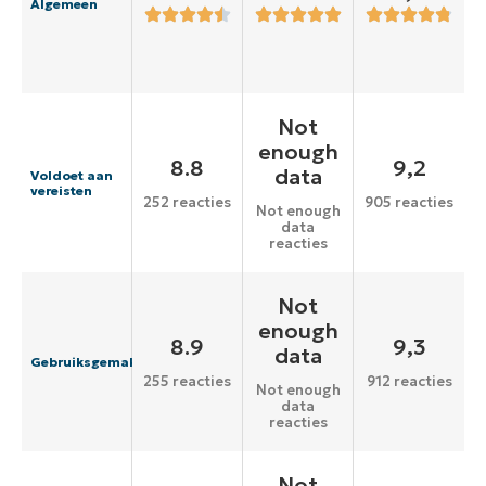
Algemeen
Not
enough
8.8
9,2
data
Voldoet aan
vereisten
252 reacties
905 reacties
Not enough
data
reacties
Not
enough
8.9
9,3
data
Gebruiksgemak
255 reacties
912 reacties
Not enough
data
reacties
Not