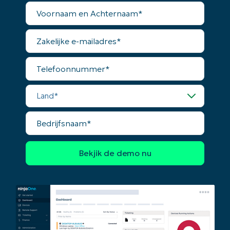
Voornaam
en
Achternaam*
Zakelijke
e-
mailadres*
Telefoonnummer*
Land*
Bedrijfsnaam*
Begin uw trial van 14 dagen
Geen creditcard nodig, volledige toegang tot all