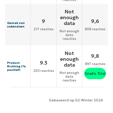
Not
enough
9
9,6
data
Gemak van
zakendoen
217 reacties
808 reacties
Not enough
data
reacties
Not
9,8
enough
9.3
Product
data
897 reacties
Richting (%
positief)
250 reacties
Not enough
Gratis Trial
data
reacties
Gebaseerd op G2 Winter 2026