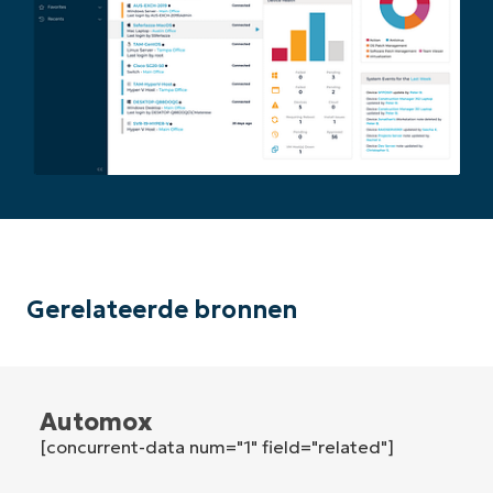
First
and
last
name*
Business
email*
Phone
number*
Land
Company
name*
Gerelateerde bronnen
Automox
[concurrent-data num="1" field="related"]