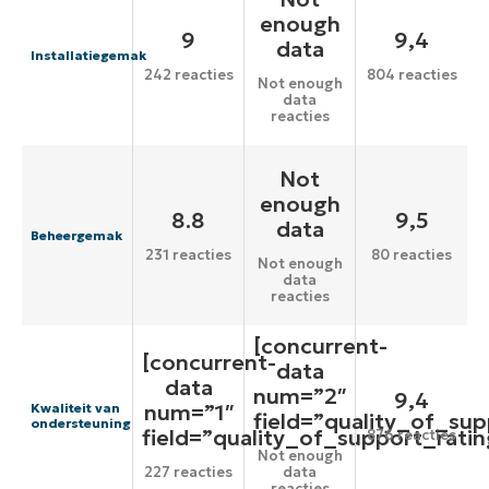
enough
9
9,4
data
Installatiegemak
242 reacties
804 reacties
Not enough
data
reacties
Not
enough
8.8
9,5
data
Beheergemak
231 reacties
80 reacties
Not enough
data
reacties
[concurrent-
[concurrent-
data
data
num=”2″
9,4
num=”1″
Kwaliteit van
field=”quality_of_sup
ondersteuning
field=”quality_of_support_ratin
876 reacties
Not enough
227 reacties
data
reacties