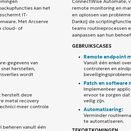
nemingen
ConnectWise Automate, vo
backupfuncties kan het
remote monitoring en ma
Land
eschermt IT-
en oplossen van probleme
somware. Met Arcserve
Dankzij de scriptingfuncti
 cloud- of
teams routineprocessen e
Company
name*
aanpassen aan hun behoef
GEBRUIKSCASES
Remote endpoint 
ware-gegevens van
Vanuit één enkel ove
snel herstellen,
controleren en eindp
nsverlies wordt
beveiligingsproblem
Patch en software
Implementeer applica
g herstelt deze
ervoor te zorgen dat
re metal recovery
veilig zijn.
technici meer controle
Automatisering
:
Verminder routinema
te automatiseren.
l beheren vanuit één
TEKORTKOMINGEN