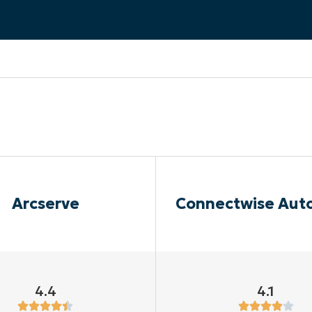
EKIJKEN
EN
EKIJKEN
PRODUCT ROADMAP
PLATFORM
Arcserve
Connectwise Aut
4.4
4.1