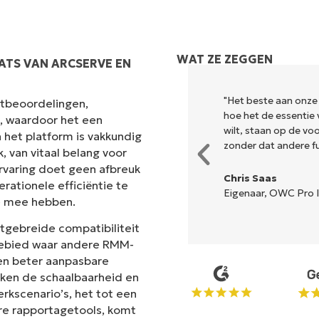
WAT ZE ZEGGEN
ATS VAN ARCSERVE EN
k en combineert een vloeiende
"Het beste aan onze
antbeoordelingen,
r is geen ingewikkelde
hoe het de essentie 
s, waardoor het een
lle opties en hulpmiddelen zijn
wilt, staan op de v
 het platform is vakkundig
n de interface is... gemakkelijk
zonder dat andere fun
 van vitaal belang voor
rvaring doet geen afbreuk
Chris Saas
rationele efficiëntie te
Eigenaar, OWC Pro I
e mee hebben.
n
itgebreide compatibiliteit
 gebied waar andere RMM-
en beter aanpasbare
ken de schaalbaarheid en
erkscenario’s, het tot een
re rapportagetools, komt