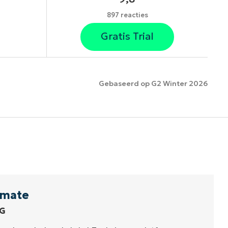
897 reacties
Gratis Trial
Gebaseerd op G2 Winter 2026
es
omate
G