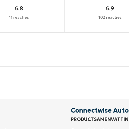
6.8
6.9
11 reacties
102 reacties
Begin uw proefperiode van 14 dagen
een creditcard nodig, volledige toegang tot alle functi
First
and
last
name*
Business
email*
Connectwise Aut
PRODUCTSAMENVATTIN
Phone
number*