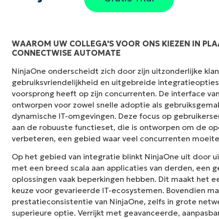
WAAROM UW COLLEGA'S VOOR ONS KIEZEN IN PLA
CONNECTWISE AUTOMATE
"NinjaOne is ongelofelijk gebruiksvriendelij
NinjaOne onderscheidt zich door zijn uitzonderlijke kl
interface met krachtige back-end functies. E
gebruiksvriendelijkheid en uitgebreide integratieoptie
installatie of moeilijk te beheren interface. A
voorsprong heeft op zijn concurrenten. De interface van
duidelijk gelabeld, gemakkelijk te begrijpen e
ontworpen voor zowel snelle adoptie als gebruiksgemak,
te navigeren."
dynamische IT-omgevingen. Deze focus op gebruikerse
aan de robuuste functieset, die is ontworpen om de ope
Ryan Reiffenberger
verbeteren, een gebied waar veel concurrenten moeit
Reiffenberger.NET Technologie Oplossinge
Op het gebied van integratie blinkt NinjaOne uit door u
met een breed scala aan applicaties van derden, een
oplossingen vaak beperkingen hebben. Dit maakt het e
keuze voor gevarieerde IT-ecosystemen. Bovendien ma
prestatieconsistentie van NinjaOne, zelfs in grote netw
superieure optie. Verrijkt met geavanceerde, aanpasba