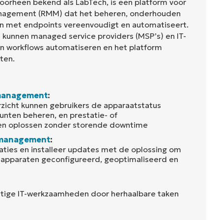
orheen bekend als LabTech, is een platform voor
nagement (RMM) dat het beheren, onderhouden
n met endpoints vereenvoudigt en automatiseert.
e kunnen managed service providers (MSP’s) en IT-
n workflows automatiseren en het platform
ten.
management
:
rzicht kunnen gebruikers de apparaatstatus
unten beheren, en prestatie- of
en oplossen zonder storende downtime
 management
:
ties en installeer updates met de oplossing om
 apparaten geconfigureerd, geoptimaliseerd en
tige IT-werkzaamheden door herhaalbare taken