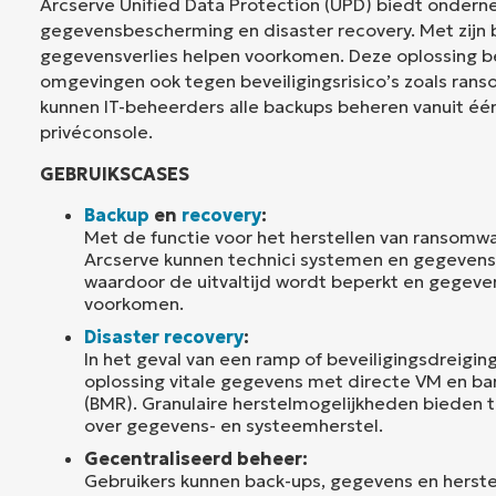
Arcserve Unified Data Protection (UPD) biedt onder
gegevensbescherming en disaster recovery. Met zijn 
gegevensverlies helpen voorkomen. Deze oplossing b
omgevingen ook tegen beveiligingsrisico’s zoals ran
kunnen IT-beheerders alle backups beheren vanuit één
privéconsole.
GEBRUIKSCASES
Backup
en
recovery
:
Met de functie voor het herstellen van ransom
Arcserve kunnen technici systemen en gegevens 
waardoor de uitvaltijd wordt beperkt en gegeve
voorkomen.
Disaster recovery
:
In het geval van een ramp of beveiligingsdreigin
oplossing vitale gegevens met directe VM en ba
(BMR). Granulaire herstelmogelijkheden bieden 
over gegevens- en systeemherstel.
Gecentraliseerd beheer:
Gebruikers kunnen back-ups, gegevens en herste