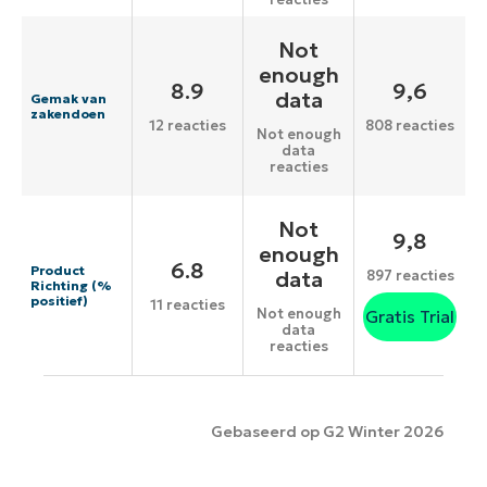
Not
enough
8.9
9,6
data
Gemak van
zakendoen
12 reacties
808 reacties
Not enough
data
reacties
Not
9,8
enough
6.8
Product
data
897 reacties
Richting (%
positief)
11 reacties
Not enough
Gratis Trial
data
reacties
Gebaseerd op G2 Winter 2026