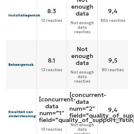
enough
8.3
9,4
data
Installatiegemak
12 reacties
804 reacties
Not enough
data
reacties
Not
enough
8.1
9,5
data
Beheergemak
12 reacties
80 reacties
Not enough
data
reacties
[concurrent-
[concurrent-
data
data
num=”2″
9,4
num=”1″
Kwaliteit van
field=”quality_of_sup
ondersteuning
field=”quality_of_support_ratin
876 reacties
Not enough
13 reacties
data
reacties