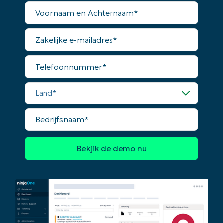
Voornaam
en
Achternaam*
Zakelijke
e-
mailadres*
Telefoonnummer*
Land*
Bedrijfsnaam*
Begin uw trial van 14 dagen
Geen creditcard nodig, volledige toegang tot all