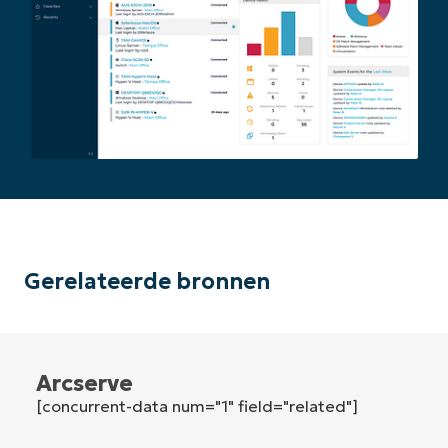
First
and
last
name*
Business
email*
Phone
number*
Land
Company
name*
Gerelateerde bronnen
Arcserve
[concurrent-data num="1" field="related"]