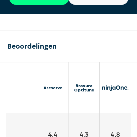
Beoordelingen
Bravura
Arcserve
Optitune
4.4
4.3
4,8