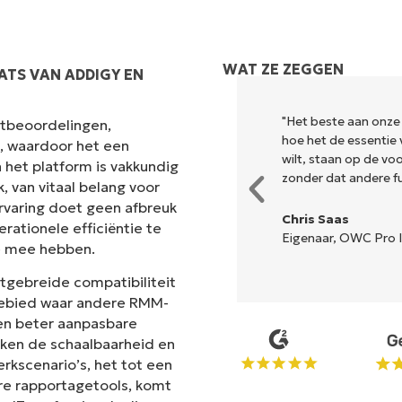
WAT ZE ZEGGEN
ATS VAN ADDIGY EN
k en combineert een vloeiende
"Het beste aan onze
antbeoordelingen,
r is geen ingewikkelde
hoe het de essentie 
s, waardoor het een
lle opties en hulpmiddelen zijn
wilt, staan op de v
 het platform is vakkundig
n de interface is... gemakkelijk
zonder dat andere fun
 van vitaal belang voor
rvaring doet geen afbreuk
Chris Saas
rationele efficiëntie te
Eigenaar, OWC Pro I
e mee hebben.
n
itgebreide compatibiliteit
 gebied waar andere RMM-
en beter aanpasbare
ken de schaalbaarheid en
erkscenario’s, het tot een
re rapportagetools, komt