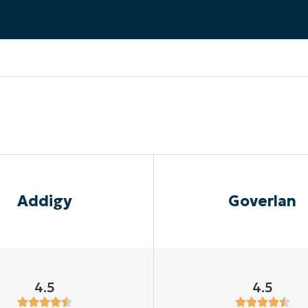
EKIJKEN
EN
EKIJKEN
PRODUCT ROADMAP
PLATFORM
Addigy
Goverlan
4.5
4.5