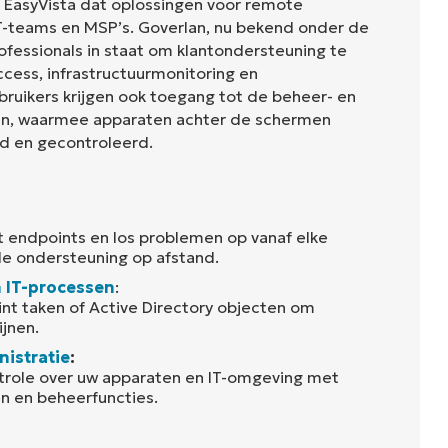
n EasyVista dat oplossingen voor remote
-teams en MSP’s. Goverlan, nu bekend onder de
ofessionals in staat om klantondersteuning te
ess, infrastructuurmonitoring en
ruikers krijgen ook toegang tot de beheer- en
an, waarmee apparaten achter de schermen
d en gecontroleerd.
ot endpoints en los problemen op vanaf elke
de ondersteuning op afstand.
 IT-processen
:
t taken of Active Directory objecten om
ijnen.
istratie
:
ontrole over uw apparaten en IT-omgeving met
n en beheerfuncties.