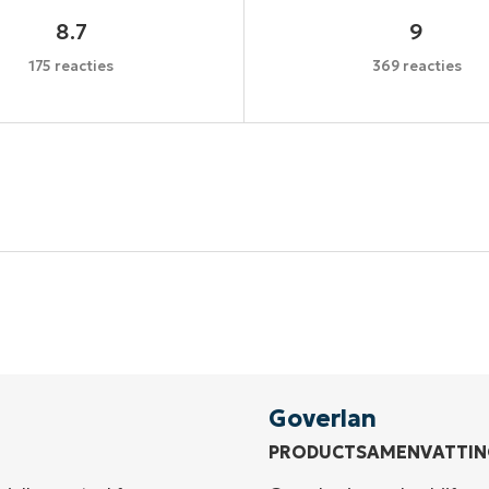
8.7
9
175 reacties
369 reacties
Begin uw proefperiode van 14 dagen
een creditcard nodig, volledige toegang tot alle functi
First
and
last
name*
Business
email*
Goverlan
PRODUCTSAMENVATTIN
Phone
number*