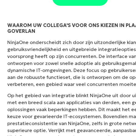
WAAROM UW COLLEGA'S VOOR ONS KIEZEN IN PLA
GOVERLAN
"NinjaOne is ongelofelijk gebruiksvriendelij
NinjaOne onderscheidt zich door zijn uitzonderlijke kl
interface met krachtige back-end functies. E
gebruiksvriendelijkheid en uitgebreide integratieoptie
installatie of moeilijk te beheren interface. A
voorsprong heeft op zijn concurrenten. De interface van
duidelijk gelabeld, gemakkelijk te begrijpen e
ontworpen voor zowel snelle adoptie als gebruiksgemak,
te navigeren."
dynamische IT-omgevingen. Deze focus op gebruikerse
aan de robuuste functieset, die is ontworpen om de ope
Ryan Reiffenberger
verbeteren, een gebied waar veel concurrenten moeit
Reiffenberger.NET Technologie Oplossinge
Op het gebied van integratie blinkt NinjaOne uit door u
met een breed scala aan applicaties van derden, een
oplossingen vaak beperkingen hebben. Dit maakt het e
keuze voor gevarieerde IT-ecosystemen. Bovendien ma
prestatieconsistentie van NinjaOne, zelfs in grote netw
superieure optie. Verrijkt met geavanceerde, aanpasba