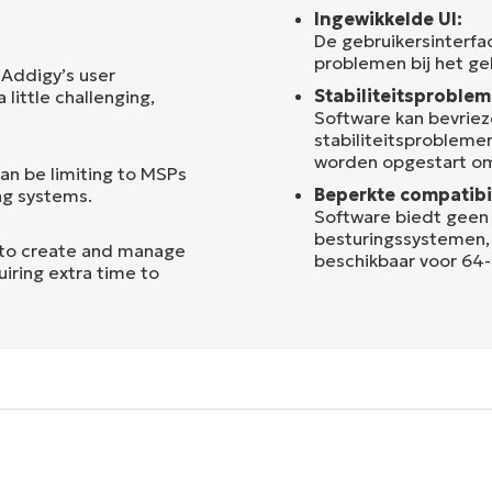
Ingewikkelde UI:
De gebruikersinterfac
problemen bij het ge
 Addigy’s user
Stabiliteitsproblem
little challenging,
Software kan bevriez
stabiliteitsproblem
worden opgestart om
an be limiting to MSPs
Beperkte compatibil
ng systems.
Software biedt geen
besturingssystemen, z
 to create and manage
beschikbaar voor 64-
uiring extra time to