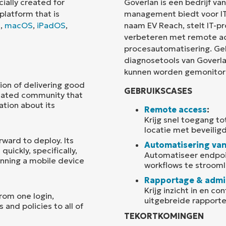
ially created for
Goverlan is een bedrijf va
platform that is
management biedt voor IT
Land
S
,
macOS
,
iPadOS
,
naam EV Reach, stelt IT-pr
verbeteren met remote acc
procesautomatisering. Geb
Company
name*
diagnosetools van Goverl
kunnen worden gemonitor
tion of delivering good
GEBRUIKSCASES
icated community that
ation about its
Remote access
:
Krijg snel toegang t
locatie met beveilig
ward to deploy. Its
Automatisering van
uickly, specifically,
Automatiseer endpoin
unning a mobile device
workflows te strooml
Rapportage & admin
Krijg inzicht in en c
rom one login,
uitgebreide rapporte
 and policies to all of
TEKORTKOMINGEN