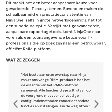
Dit maakt het een beter aanpasbare keuze voor
gevarieerde IT-ecosystemen. Bovendien maken de
schaalbaarheid en prestatieconsistentie van
NinjaOne, zelfs in grote netwerkscenario’s, het tot
een superieure optie. Verrijkt met geavanceerde,
aanpasbare rapportagetools, komt NinjaOne naar
voren als een toonaangevende keuze voor IT-
professionals die op zoek zijn naar een betrouwbaar,
efficiënt RMM-platform.
WAT ZE ZEGGEN
ja
"NinjaOne is ongelofelijk gebruiksvriendelijk
 het
en combineert een vloeiende interface met
krachtige back-end functies. Er is geen
an op
ingewikkelde installatie of moeilijk te
beheren interface. Alle opties en
ere
hulpmiddelen zijn duidelijk gelabeld,
en."
gemakkelijk te begrijpen en de interface
is... gemakkelijk te navigeren."