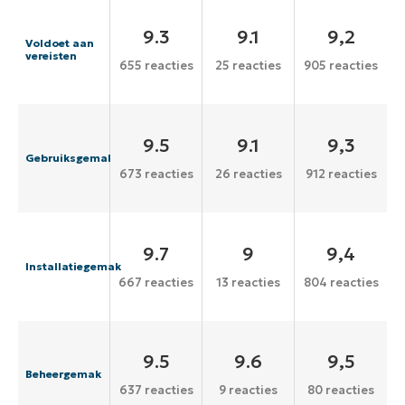
9.3
9.1
9,2
Voldoet aan
vereisten
655 reacties
25 reacties
905 reacties
9.5
9.1
9,3
Gebruiksgemak
673 reacties
26 reacties
912 reacties
9.7
9
9,4
Installatiegemak
667 reacties
13 reacties
804 reacties
9.5
9.6
9,5
Beheergemak
637 reacties
9 reacties
80 reacties