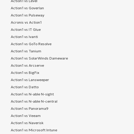
Action1 vs Level
Action1 vs Goverlan
Action1 vs Pulseway
Acronis vs Action1
Action1 vs IT Glue
Action1 vs Ivanti
Action1 vs GoTo Resolve
Action1 vs Tanium
Action1 vs SolarWinds Dameware
Action1 vs Arcserve
Action1 vs BigFix
Action1 vs Lansweeper
Action1 vs Datto
Action1 vs N-able N-sight
Action1 vs N-able N-central
Action1 vs Panorama9
Action1 vs Veeam
Action1 vs Naverisk
Action1 vs Microsoft Intune