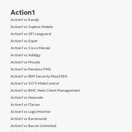
Action1
Action1 vs Kandji
Action1 vs Sophos Mobile
Action1 vs GFI Languard
Action1 vs Esper
Action1 vs Cisco Meraki
Action1 vs Addigy
Action1 vs Mosyle
Action1 vs Pandora FMS
Action1 vs IBM Security MaaS360
Action1 vs SOTI MobiControl
Action1 vs BMC Helix Client Management
Action1 vs Hexnode
Action1 vs ITarian
Action1 vs LogicMonitor
Action1 vs Baramundi
Action1 vs Bacon Unlimited