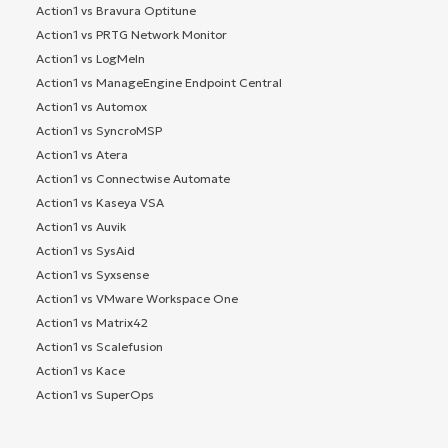
Action1 vs Bravura Optitune
Action1 vs PRTG Network Monitor
Action1 vs LogMeIn
Action1 vs ManageEngine Endpoint Central
Action1 vs Automox
Action1 vs SyncroMSP
Action1 vs Atera
Action1 vs Connectwise Automate
Action1 vs Kaseya VSA
Action1 vs Auvik
Action1 vs SysAid
Action1 vs Syxsense
Action1 vs VMware Workspace One
Action1 vs Matrix42
Action1 vs Scalefusion
Action1 vs Kace
Action1 vs SuperOps