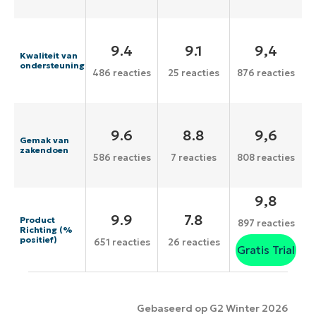
9.4
9.1
9,4
Kwaliteit van
ondersteuning
486 reacties
25 reacties
876 reacties
9.6
8.8
9,6
Gemak van
zakendoen
586 reacties
7 reacties
808 reacties
9,8
9.9
7.8
Product
897 reacties
Richting (%
positief)
651 reacties
26 reacties
Gratis Trial
Gebaseerd op G2 Winter 2026