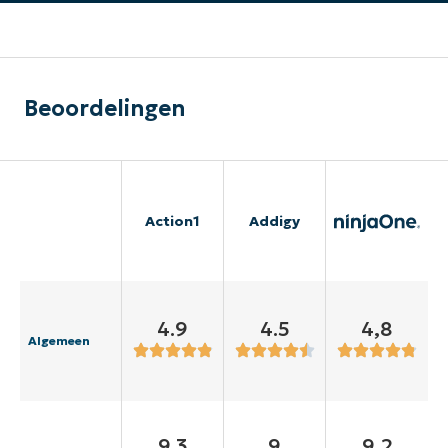
Beoordelingen
Action1
Addigy
4.9
4.5
4,8
Algemeen
9.3
9
9,2