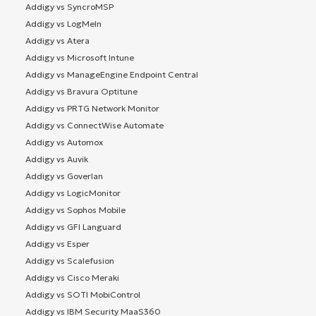
Addigy vs SyncroMSP
Addigy vs LogMeIn
Addigy vs Atera
Addigy vs Microsoft Intune
Addigy vs ManageEngine Endpoint Central
Addigy vs Bravura Optitune
Addigy vs PRTG Network Monitor
Addigy vs ConnectWise Automate
Addigy vs Automox
Addigy vs Auvik
Addigy vs Goverlan
Addigy vs LogicMonitor
Addigy vs Sophos Mobile
Addigy vs GFI Languard
Addigy vs Esper
Addigy vs Scalefusion
Addigy vs Cisco Meraki
Addigy vs SOTI MobiControl
Addigy vs IBM Security MaaS360