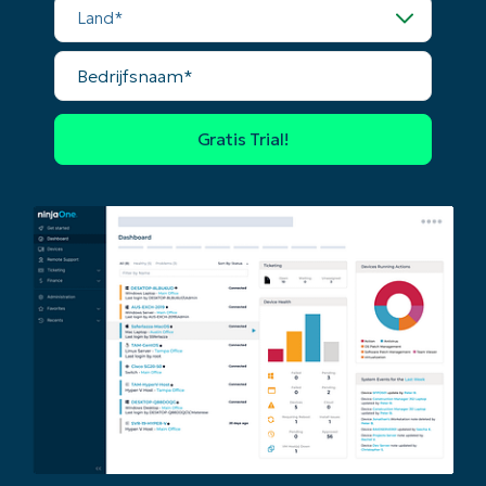
Land*
Company
Bedrijfsnaam*
name*