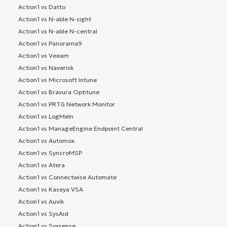
Action1 vs Datto
Action1 vs N-able N-sight
Action1 vs N-able N-central
Action1 vs Panorama9
Action1 vs Veeam
Action1 vs Naverisk
Action1 vs Microsoft Intune
Action1 vs Bravura Optitune
Action1 vs PRTG Network Monitor
Action1 vs LogMeIn
Action1 vs ManageEngine Endpoint Central
Action1 vs Automox
Action1 vs SyncroMSP
Action1 vs Atera
Action1 vs Connectwise Automate
Action1 vs Kaseya VSA
Action1 vs Auvik
Action1 vs SysAid
Action1 vs Syxsense