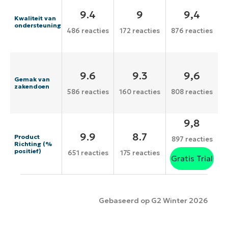
9.4
9
9,4
Kwaliteit van
ondersteuning
486 reacties
172 reacties
876 reacties
9.6
9.3
9,6
Gemak van
zakendoen
586 reacties
160 reacties
808 reacties
9,8
9.9
8.7
Product
897 reacties
Richting (%
positief)
651 reacties
175 reacties
Gratis Trial
Gebaseerd op G2 Winter 2026