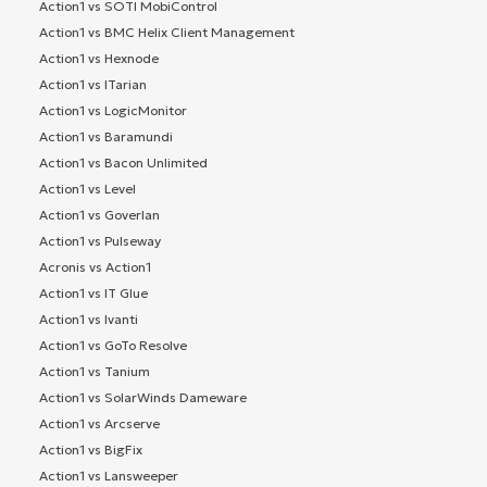
Action1 vs SOTI MobiControl
Action1 vs BMC Helix Client Management
Action1 vs Hexnode
Action1 vs ITarian
Action1 vs LogicMonitor
Action1 vs Baramundi
Action1 vs Bacon Unlimited
Action1 vs Level
Action1 vs Goverlan
Action1 vs Pulseway
Acronis vs Action1
Action1 vs IT Glue
Action1 vs Ivanti
Action1 vs GoTo Resolve
Action1 vs Tanium
Action1 vs SolarWinds Dameware
Action1 vs Arcserve
Action1 vs BigFix
Action1 vs Lansweeper