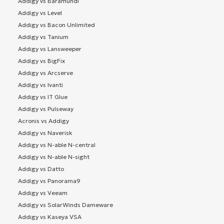
Addigy vs Baramundi
Addigy vs Level
Addigy vs Bacon Unlimited
Addigy vs Tanium
Addigy vs Lansweeper
Addigy vs BigFix
Addigy vs Arcserve
Addigy vs Ivanti
Addigy vs IT Glue
Addigy vs Pulseway
Acronis vs Addigy
Addigy vs Naverisk
Addigy vs N-able N-central
Addigy vs N-able N-sight
Addigy vs Datto
Addigy vs Panorama9
Addigy vs Veeam
Addigy vs SolarWinds Dameware
Addigy vs Kaseya VSA