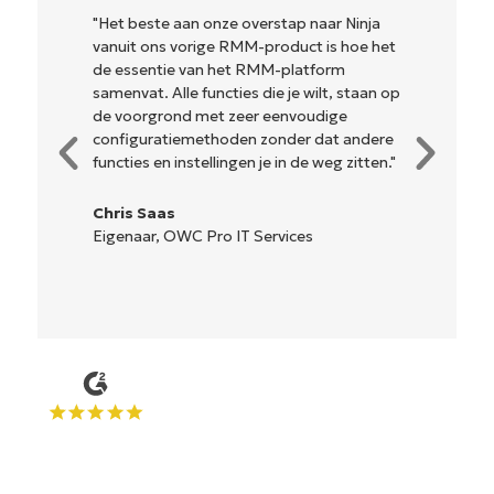
e aan onze overstap naar Ninja
"NinjaOne is ongelo
ns vorige RMM-product is hoe het
en combineert een
tie van het RMM-platform
krachtige back-end
 Alle functies die je wilt, staan op
ingewikkelde instal
rond met zeer eenvoudige
beheren interface.
atiemethoden zonder dat andere
hulpmiddelen zijn 
n instellingen je in de weg zitten."
gemakkelijk te beg
is... gemakkelijk t
as
, OWC Pro IT Services
Ryan Reiffenber
Reiffenberger.NE
Oplossingen