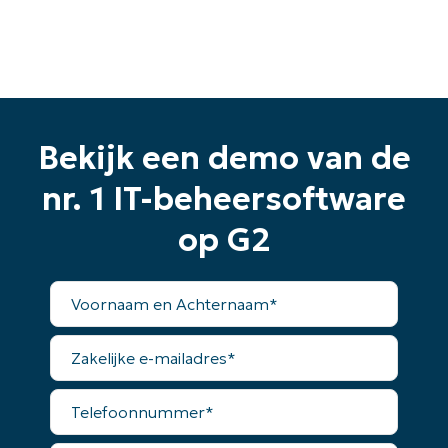
Bekijk een demo van de
Begin uw proefperiode van 14
dagen
nr. 1 IT-beheersoftware
Geen creditcard nodig, volledige toegang tot alle
op G2
functies
First
and
last
Voornaam
name*
en
Business
Achternaam*
email*
Zakelijke
e-
mailadres*
Phone
number*
Telefoonnummer*
Land