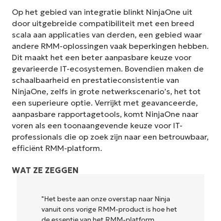
Op het gebied van integratie blinkt NinjaOne uit
door uitgebreide compatibiliteit met een breed
scala aan applicaties van derden, een gebied waar
andere RMM-oplossingen vaak beperkingen hebben.
Dit maakt het een beter aanpasbare keuze voor
gevarieerde IT-ecosystemen. Bovendien maken de
schaalbaarheid en prestatieconsistentie van
NinjaOne, zelfs in grote netwerkscenario’s, het tot
een superieure optie. Verrijkt met geavanceerde,
aanpasbare rapportagetools, komt NinjaOne naar
voren als een toonaangevende keuze voor IT-
professionals die op zoek zijn naar een betrouwbaar,
efficiënt RMM-platform.
WAT ZE ZEGGEN
"Het beste aan onze overstap naar Ninja
"Ninj
vanuit ons vorige RMM-product is hoe het
en c
de essentie van het RMM-platform
krach