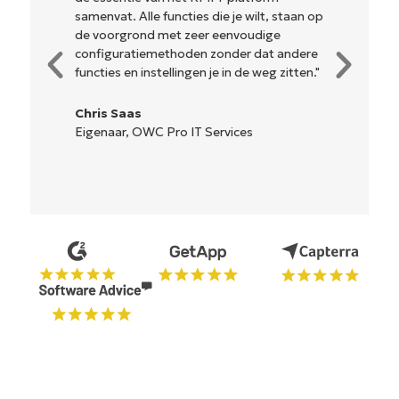
samenvat. Alle functies die je wilt, staan op
ingew
de voorgrond met zeer eenvoudige
beher
configuratiemethoden zonder dat andere
hulpm
functies en instellingen je in de weg zitten."
gemak
is...
Chris Saas
Eigenaar, OWC Pro IT Services
Ryan
Reif
Oplo