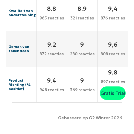
8.8
8.9
9,4
Kwaliteit van
ondersteuning
965 reacties
321 reacties
876 reacties
9.2
9
9,6
Gemak van
zakendoen
872 reacties
280 reacties
808 reacties
9,8
9.4
9
Product
897 reacties
Richting (%
positief)
948 reacties
369 reacties
Gratis Trial
Gebaseerd op G2 Winter 2026