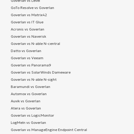
Goverlan vs Level
GoTo Resolve vs Goverlan
Goverlan vs Matrix42
Goverlan vs IT Glue
Acronis vs Goverlan
Goverlan vs Naverisk
Goverlan vs N-able N-central
Datto vs Goverlan
Goverlan vs Veeam
Goverlan vs Panorama9
Goverlan vs SolarWinds Dameware
Goverlan vs N-able N-sight
Baramundi vs Goverlan
Automox vs Goverlan
Auvik vs Goverlan
Atera vs Goverlan
Goverlan vs LogicMonitor
LogMeIn vs Goverlan
Goverlan vs ManageEngine Endpoint Central