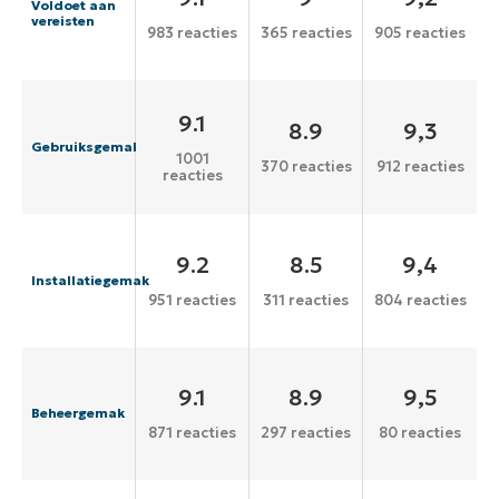
Voldoet aan
vereisten
983 reacties
365 reacties
905 reacties
9.1
8.9
9,3
Gebruiksgemak
1001
370 reacties
912 reacties
reacties
9.2
8.5
9,4
Installatiegemak
951 reacties
311 reacties
804 reacties
9.1
8.9
9,5
Beheergemak
871 reacties
297 reacties
80 reacties