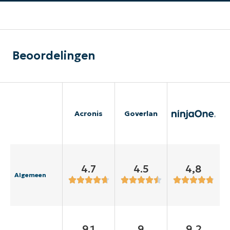
Beoordelingen
Acronis
Goverlan
4.7
4.5
4,8
Algemeen
9.1
9
9,2