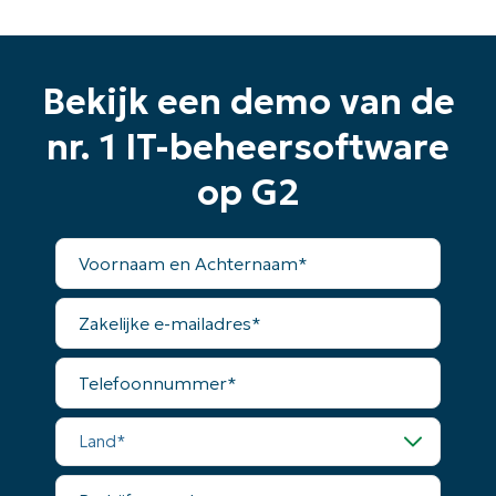
Begin uw proefperiode van 14
dagen
Geen creditcard nodig, volledige toegang tot alle
Bekijk een demo van de
functies
First
nr. 1 IT-beheersoftware
and
last
op G2
name*
Business
email*
Voornaam
en
Phone
Achternaam*
number*
Zakelijke
e-
Land
mailadres*
Telefoonnummer*
Company
name*
Land*
Bedrijfsnaam*