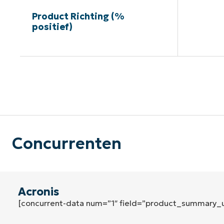
Product Richting (%
positief)
G
Concurrenten
Acronis
[concurrent-data num=”1″ field=”product_summary_