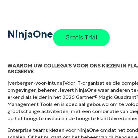
NinjaOne
Gratis Trial
WAAROM UW COLLEGA'S VOOR ONS KIEZEN IN PLA
ARCSERVE
"Voorheen had ik 10-15 verschillende tools n
[verbergen-voor-intune]Voor IT-organisaties die compl
NinjaOne doet in zijn gecentraliseerde, enk
omgevingen beheren, levert NinjaOne waar anderen tek
het leven zo veel gemakkelijker."
erkend als leider in het 2026 Gartner® Magic Quadran
Management Tools en is speciaal gebouwd om te voldo
Ernie Turner
grootschalige activiteiten, met een combinatie van die
Director of IT bij
Vetcor
op het hoogste niveau en de hoogste klanttevredenhei
Enterprise teams kiezen voor NinjaOne omdat het zon
schalen. Of het nu gaat om het beheer van duizenden e