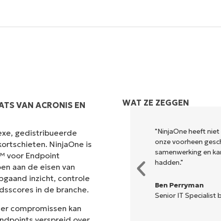
Land
Company
name*
WAT ZE ZEGGEN
ATS VAN ACRONIS EN
odig om uit te voeren wat
"NinjaOne heeft niet
exe, gedistribueerde
ele dashboard. NinjaOne maakt
onze voorheen gesch
ortschieten. NinjaOne is
samenwerking en ka
t™ voor Endpoint
hadden."
en aan de eisen van
pgaand inzicht, controle
Ben Perryman
dsscores in de branche.
Senior IT Specialist b
der compromissen kan
ndpoints verspreid over