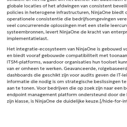
globale locaties of het afdwingen van consistent bevei
policies in heterogene infrastructuren, NinjaOne bied
operationele consistentie die bedrijfsomgevingen vereis
veel concurrerende oplossingen met een steile leercur
systeembronnen, levert NinjaOne de kracht van enterp
implementatielast.
Het integratie-ecosysteem van NinjaOne is gebouwd 
en biedt vooraf gebouwde compatibiliteit met toonaan
ITSM-platforms, waardoor organisaties hun toolset kunn
van er omheen te werken. Geavanceerde, rolgebaseer
dashboards die geschikt zijn voor audits geven de IT-le
informatie die nodig is om strategische beslissingen 
aan te tonen. Voor bedrijven die op zoek zijn naar een
endpoint management platform ondersteund door de b
zijn klasse, is NinjaOne de duidelijke keuze.[/hide-for-i