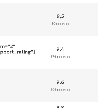
9,5
80 reacties
um=”2″
9,4
upport_rating”]
876 reacties
9,6
808 reacties
9,8