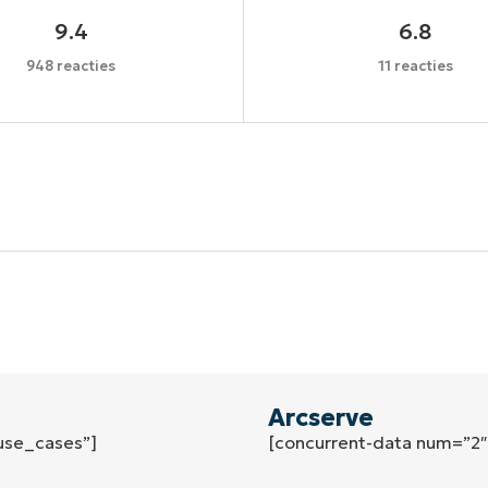
9.4
6.8
948 reacties
11 reacties
Begin uw trial van 14 dagen
een creditcard nodig, volledige toegang tot alle functi
First
and
last
name*
Business
email*
Arcserve
use_cases”]
[concurrent-data num=”2
Phone
number*