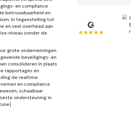
ligings- en compliance
t de betrouwbaarheid en
en. In tegenstelling tot
ve en veel overhead aan
rise-niveau zonder de
voor grote ondernemingen
gevende beveiligings- en
en consolideren in plaats
de rapportages en
iding de realtime
te nemen en compliance
 bewezen, schaalbaar
este ondersteuning in
ntune]