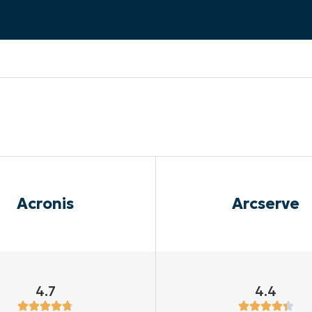
EKIJKEN
EN
EKIJKEN
PRODUCT ROADMAP
PLATFORM
Acronis
Arcserve
4.7
4.4