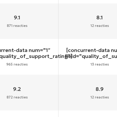
9.1
8.1
871 reacties
12 reacties
urrent-data num=”1″
[concurrent-data n
”quality_of_support_rating”]
field=”quality_of_s
965 reacties
13 reacties
9.2
8.9
872 reacties
12 reacties