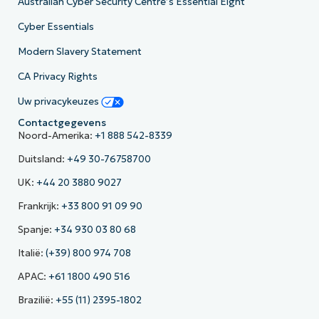
Australian Cyber Security Centre’s Essential Eight
Cyber Essentials
Modern Slavery Statement
CA Privacy Rights
Uw privacykeuzes
Contactgegevens
Noord-Amerika:
+1 888 542-8339
Duitsland:
+49 30-76758700
UK:
+44 20 3880 9027
Frankrijk:
+33 800 91 09 90
Spanje:
+34 930 03 80 68
Italië:
(+39) 800 974 708
APAC:
+61 1800 490 516
Brazilië:
+55 (11) 2395-1802