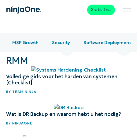
Gratis Trial
MSP Growth
Security
Software Deployment
1
…
4
5
6
RMM
Volledige gids voor het harden van systemen
[Checklist]
BY
TEAM NINJA
Wat is DR Backup en waarom hebt u het nodig?
BY
NINJAONE