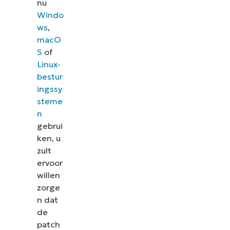
nu
Windo
ws
,
macO
S
of
Linux-
bestur
ingssy
steme
n
gebrui
ken, u
zult
ervoor
willen
zorge
n dat
de
patch