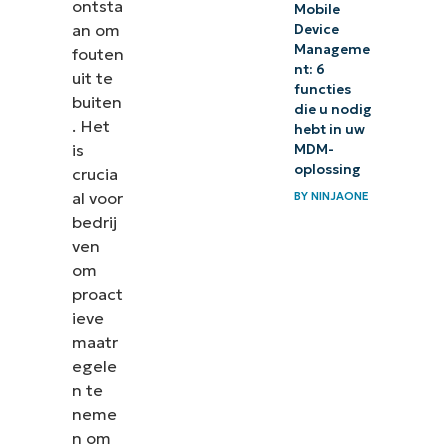
ontsta
Mobile
an om
Device
Manageme
fouten
nt: 6
uit te
functies
buiten
die u nodig
. Het
hebt in uw
is
MDM-
oplossing
crucia
al voor
BY
NINJAONE
bedrij
ven
om
proact
ieve
maatr
egele
n te
neme
n om