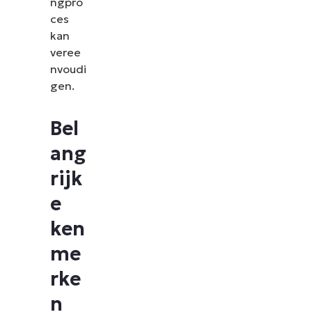
ngpro
ces
kan
veree
nvoudi
gen.
Bel
ang
rijk
e
ken
me
rke
n