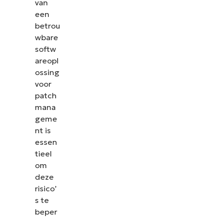
van
een
betrou
wbare
softw
areopl
ossing
voor
patch
mana
geme
nt is
essen
tieel
om
deze
risico’
s te
beper