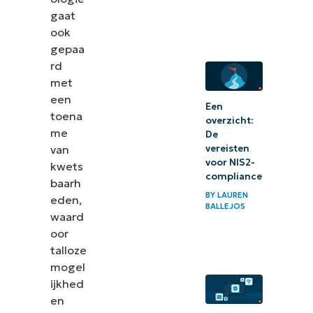
managementsoftware
gaat
voor IT-afdelingen
ook
gepaa
(Capterra)
rd
Eindscores en
met
samenvattingen van
een
Een
toena
patch
overzicht:
me
De
managementoplossingen
vereisten
van
voor NIS2-
Kwetsbaarheden
kwets
compliance
baarh
in uw IT-
BY
LAUREN
eden,
omgeving
BALLEJOS
waard
patchen
oor
talloze
mogel
ijkhed
en