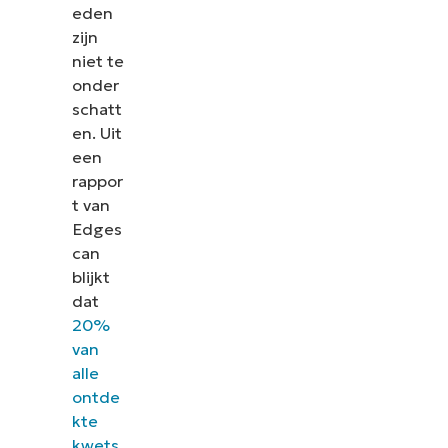
eden
zijn
niet te
onder
schatt
en. Uit
een
rappor
t van
Edges
can
blijkt
dat
20%
van
alle
ontde
kte
kwets