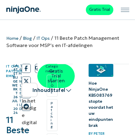
Gratis Trial
/
/
/
11 Beste Patch Management
Home
Blog
IT Ops
Software voor MSP’s en IT-afdelingen
LA
1
IT OPS
,
Catego
/
/
AT
6
Gratis
PATCHING
,
rieën:
ST
M
Trial
RMM
BIJ
I
I
starten
GE
N
T
Hoe
WE
L
O
NinjaOne
p
Inhoudstafel
RK
E
s
T
E
KB5083769
26
S
In het
stopte
Directe
JUL
T
P
I
IJ
a
voordat het
huidig
20
D
samenvatting
t
24
uw
c
e
11
h
eindpunten
i
Belangrijke
digital
n
brak
g
Beste
e
kenmerken
BY
PETER