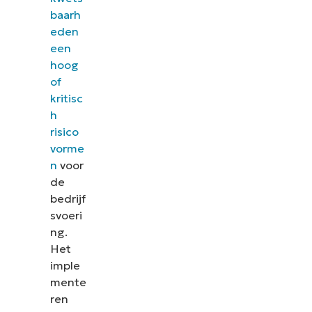
baarh
eden
een
hoog
of
kritisc
h
risico
vorme
n
voor
de
bedrijf
svoeri
ng.
Het
imple
mente
ren