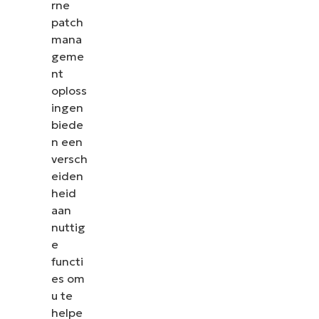
rne
patch
mana
geme
nt
oploss
ingen
biede
n een
versch
eiden
heid
aan
nuttig
e
functi
es om
u te
helpe