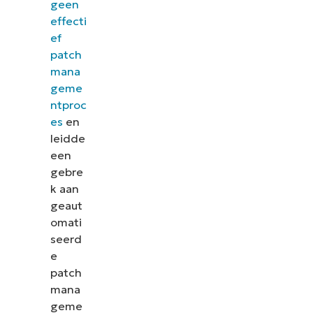
geen
effecti
ef
patch
mana
geme
ntproc
es
en
leidde
een
gebre
k aan
geaut
omati
seerd
e
patch
mana
geme