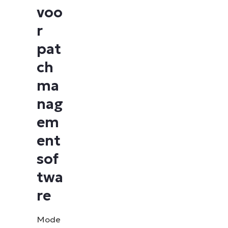
voo
r
pat
ch
ma
nag
em
ent
sof
twa
re
Mode