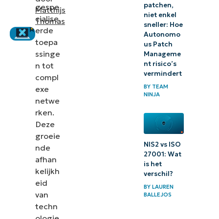
patchen,
gespe
Matthijs
managementsoftware
niet enkel
cialise
Thomas
sneller: Hoe
voor MSP’s (G2)
erde
Autonomo
toepa
Vergelijking van patch
us Patch
ssinge
Manageme
managementsoftware
nt risico’s
n tot
voor MSP’s (Capterra)
vermindert
compl
BY
TEAM
exe
Softwareoplossingen
NINJA
netwe
voor patch
rken.
management voor IT-
Deze
afdelingen
groeie
NIS2 vs ISO
nde
Vergelijking van patch
27001: Wat
afhan
is het
managementsoftware
kelijkh
verschil?
voor IT-afdelingen
eid
BY
LAUREN
(G2)
van
BALLEJOS
techn
Vergelijking van patch
ologie