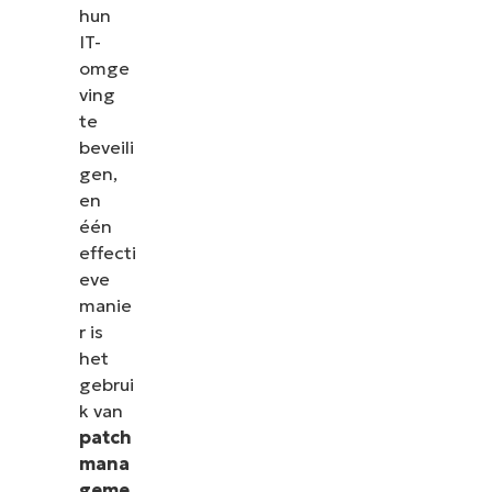
hun
IT-
omge
ving
te
beveili
gen,
en
één
effecti
eve
manie
r is
het
gebrui
k van
patch
mana
geme