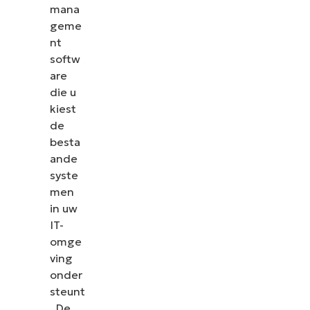
mana
geme
nt
softw
are
die u
kiest
de
besta
ande
syste
men
in uw
IT-
omge
ving
onder
steunt
. De