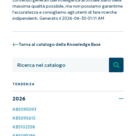
contenuti generati dall'intelligenza artificiale siano della
massima qualità possibile, ma non possiamo garantirne
l'accuratezza e consigliamo agli utenti di fare ricerche
indipendenti. Generato il 2026-06-30 01:11 AM
Torna al catalogo della Knowledge Base
Ricerca
TENDENZA
Iniziate con le analisi KB guidate
dall'AI di NinjaOne!
2026
Non è richiesta alcuna carta di credito e si ha
accesso completo a tutte le funzionalità.
KB5095093
First
KB5095615
and
last
KB5102558
name*
Business
KB5095186