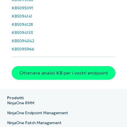
email*
KB5095091
Phone
KB5094141
number*
KB5094128
KB5094153
Paese
KB5094042
KB5095966
Company
name*
Ottenere analisi KB per i vostri endpoint
Prodotti
NinjaOne RMM
NinjaOne Endpoint Management
NinjaOne Patch Management