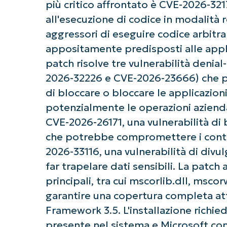
più critico affrontato è CVE-2026-321
all'esecuzione di codice in modalità
aggressori di eseguire codice arbitrar
appositamente predisposti alle appli
patch risolve tre vulnerabilità denia
2026-32226 e CVE-2026-23666) che p
di bloccare o bloccare le applicazio
potenzialmente le operazioni azienda
CVE-2026-26171, una vulnerabilità di 
Ini
che potrebbe compromettere i control
Non è richiesta
2026-33116, una vulnerabilità di div
far trapelare dati sensibili. La patc
principali, tra cui mscorlib.dll, msco
garantire una copertura completa at
Framework 3.5. L'installazione richie
presente nel sistema e Microsoft con