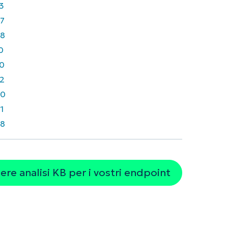
3
7
8
0
0
2
30
1
8
re analisi KB per i vostri endpoint