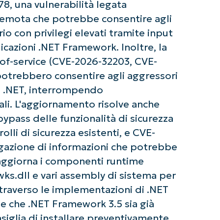
78, una vulnerabilità legata
 remota che potrebbe consentire agli
io con privilegi elevati tramite input
cazioni .NET Framework. Inoltre, la
l-of-service (CVE-2026-32203, CVE-
otrebbero consentire agli aggressori
ni .NET, interrompendo
li. L'aggiornamento risolve anche
bypass delle funzionalità di sicurezza
ziate con le analisi KB guidate dall'AI di Ninja
li di sicurezza esistenti, e CVE-
 alcuna carta di credito e si ha accesso completo a tutte 
First
ulgazione di informazioni che potrebbe
and
last
h aggiorna i componenti runtime
name*
rwks.dll e vari assembly di sistema per
Business
email*
traverso le implementazioni di .NET
de che .NET Framework 3.5 sia già
Phone
number*
siglia di installare preventivamente