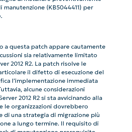
di manutenzione (KB5044411) per
Paese
.
Company
name*
do a questa patch appare cautamente
cussioni sia relativamente limitato
er 2012 R2. La patch risolve le
articolare il difetto di esecuzione del
tifica l’implementazione immediata
uttavia, alcune considerazioni
ver 2012 R2 si sta avvicinando alla
 e le organizzazioni dovrebbero
 di una strategia di migrazione più
ne a lungo termine. Il requisito di
tack di manutenzione prerequisito