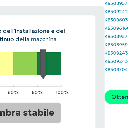
KB508957
UARDA UNA DEMO
UARDA UNA DEMO
KB509242
 UNA DEMO
UARDA UNA DEMO
ROADMAP DEI PRODOTTI
KB509603
KB509616
 dell'installazione e del
KB508957
inuo della macchina
KB508959
KB50924
KB509243
KB508704
60%
80%
100%
Ottene
mbra stabile