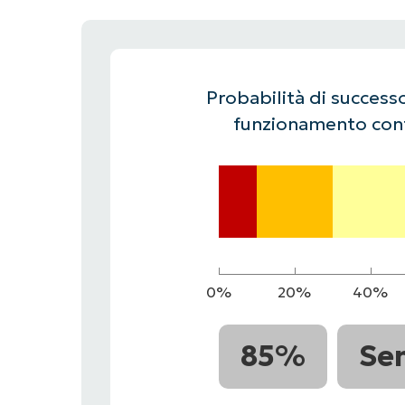
CONTATTO COMMERCIALE
G
CONTATTO COMMERCIALE
G
CONTATTO COMMERCIALE
CONTATTO COMMERCIALE
GUARDA
G
PIATTAFORMA
Probabilità di successo
funzionamento cont
0%
20%
40%
85%
Se