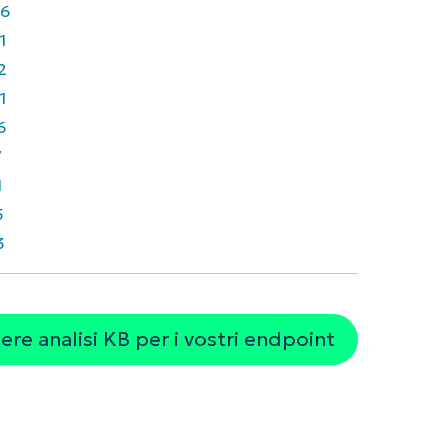
6
1
2
1
6
7
1
5
3
re analisi KB per i vostri endpoint