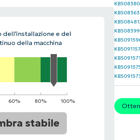
KB508380
UARDA UNA DEMO
UARDA UNA DEMO
KB508363
 UNA DEMO
UARDA UNA DEMO
ROADMAP DEI PRODOTTI
KB508481
KB508399
 dell'installazione e del
KB509159
inuo della macchina
KB509115
KB509157
KB509157
KB509157
60%
80%
100%
Ottene
mbra stabile