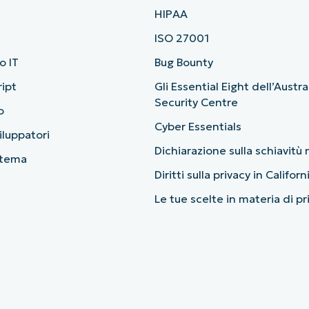
HIPAA
ISO 27001
o IT
Bug Bounty
ript
Gli Essential Eight dell’Austr
Security Centre
o
Cyber Essentials
viluppatori
Dichiarazione sulla schiavit
stema
Diritti sulla privacy in Californ
Le tue scelte in materia di p