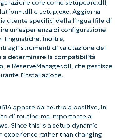
igurazione core come setupcore.dll,
last
name*
latform.dll e setup.exe. Aggiorna
Business
email*
a utente specifici della lingua (file di
ire un'esperienza di configurazione
Phone
i linguistiche. Inoltre,
number*
i agli strumenti di valutazione del
Paese
a a determinare la compatibilità
o, e ReserveManager.dll, che gestisce
Company
urante l'installazione.
name*
614 appare da neutro a positivo, in
o di routine ma importante al
s. Since this is a setup dynamic
n experience rather than changing