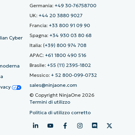
Germania:
+49 30-76758700
UK:
+44 20 3880 9027
Francia:
+33 800 91 09 90
Spagna:
+34 930 03 80 68
alian Cyber
Italia:
(+39) 800 974 708
APAC:
+61 1800 490 516
Brasile:
+55 (11) 2395-1802
ù moderna
Messico:
+ 52 800-099-0732
ia
sales@ninjaone.com
rivacy
© Copyright NinjaOne 2026
Termini di utilizzo
Politica di utilizzo corretto