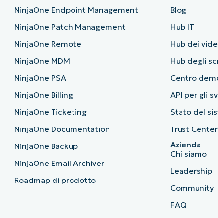
NinjaOne Endpoint Management
Blog
NinjaOne Patch Management
Hub IT
NinjaOne Remote
Hub dei vide
NinjaOne MDM
Hub degli sc
NinjaOne PSA
Centro dem
NinjaOne Billing
API per gli s
NinjaOne Ticketing
Stato del si
NinjaOne Documentation
Trust Center
Azienda
NinjaOne Backup
Chi siamo
NinjaOne Email Archiver
Leadership
Roadmap di prodotto
Community
FAQ