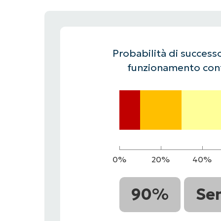
CONTATTO COMMERCIALE
G
CONTATTO COMMERCIALE
G
CONTATTO COMMERCIALE
CONTATTO COMMERCIALE
GUARDA
G
PIATTAFORMA
Probabilità di successo
funzionamento cont
0%
20%
40%
90%
Se