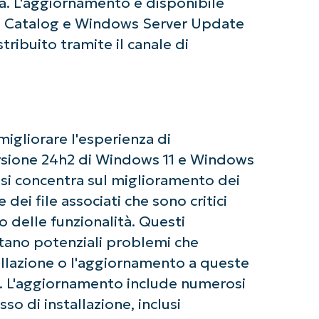
a. L'aggiornamento è disponibile
te Catalog e Windows Server Update
ribuito tramite il canale di
igliorare l'esperienza di
rsione 24h2 di Windows 11 e Windows
i concentra sul miglioramento dei
dei file associati che sono critici
 delle funzionalità. Questi
tano potenziali problemi che
tallazione o l'aggiornamento a queste
ziate con le analisi KB guidate dall'AI di Ninja
o. L'aggiornamento include numerosi
 alcuna carta di credito e si ha accesso completo a tutte 
sso di installazione, inclusi
First
and