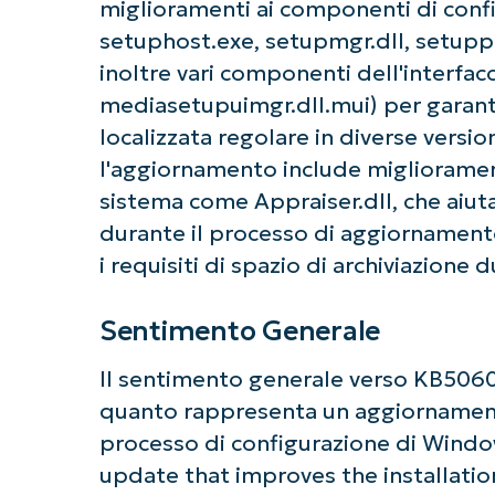
miglioramenti ai componenti di conf
setuphost.exe, setupmgr.dll, setupp
inoltre vari componenti dell'interfacci
mediasetupuimgr.dll.mui) per garant
localizzata regolare in diverse version
l'aggiornamento include migliorament
sistema come Appraiser.dll, che aiut
durante il processo di aggiornament
i requisiti di spazio di archiviazione d
Sentimento Generale
Il sentimento generale verso KB5060
quanto rappresenta un aggiornament
processo di configurazione di Window
update that improves the installatio