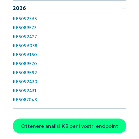
2026
KB5092765
KB5089573
KB5092427
KB5096038
KB5096160
KB5089570
KB5089592
KB5092430
KB5092431
KB5087048
Ottenere analisi KB per i vostri endpoint