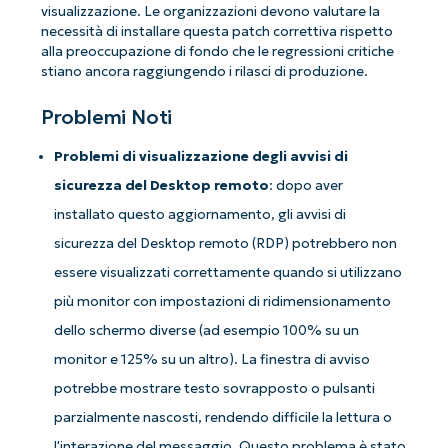
visualizzazione. Le organizzazioni devono valutare la
necessità di installare questa patch correttiva rispetto
alla preoccupazione di fondo che le regressioni critiche
stiano ancora raggiungendo i rilasci di produzione.
Problemi Noti
Iniziate con le analisi KB guidate
Problemi di visualizzazione degli avvisi di
dall'AI di NinjaOne!
sicurezza del Desktop remoto
: dopo aver
Non è richiesta alcuna carta di credito e si ha
accesso completo a tutte le funzionalità.
installato questo aggiornamento, gli avvisi di
First
sicurezza del Desktop remoto (RDP) potrebbero non
and
last
essere visualizzati correttamente quando si utilizzano
name*
Business
più monitor con impostazioni di ridimensionamento
email*
dello schermo diverse (ad esempio 100% su un
Phone
monitor e 125% su un altro). La finestra di avviso
number*
potrebbe mostrare testo sovrapposto o pulsanti
Paese
parzialmente nascosti, rendendo difficile la lettura o
l'interazione del messaggio. Questo problema è stato