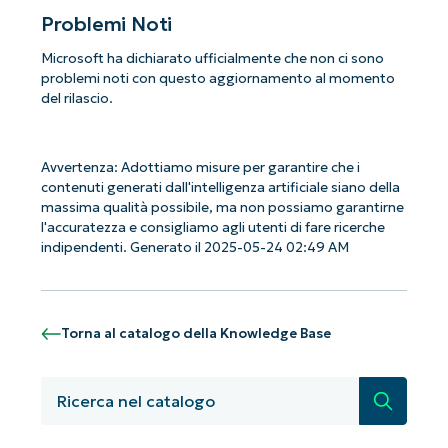
Problemi Noti
Microsoft ha dichiarato ufficialmente che non ci sono
problemi noti con questo aggiornamento al momento
del rilascio.
Avvertenza: Adottiamo misure per garantire che i
contenuti generati dall'intelligenza artificiale siano della
massima qualità possibile, ma non possiamo garantirne
l'accuratezza e consigliamo agli utenti di fare ricerche
indipendenti. Generato il 2025-05-24 02:49 AM
Torna al catalogo della Knowledge Base
Iniziate con le analisi KB guidate
Ricerca
dall'AI di NinjaOne!
Non è richiesta alcuna carta di credito e si ha