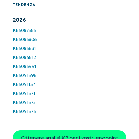
accesso completo a tutte le funzionalità.
TENDENZA
First
and
last
2026
name*
Business
KB5087583
email*
KB5083806
Phone
KB5083631
number*
KB5084812
Paese
KB5083991
KB5091596
Company
KB5091157
name*
KB5091571
KB5091575
KB5091573
Ottenere analisi KB per i vostri endpoint