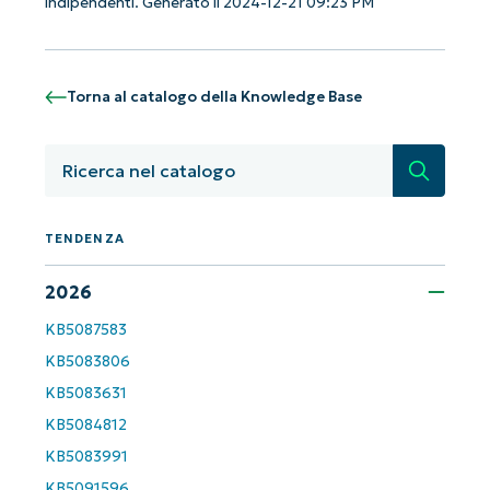
indipendenti. Generato il 2024-12-21 09:23 PM
Phone
number*
Paese
Torna al catalogo della Knowledge Base
Company
Ricerca
name*
TENDENZA
2026
KB5087583
KB5083806
KB5083631
KB5084812
KB5083991
KB5091596