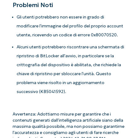
Problemi Noti
Gli utenti potrebbero non essere in grado di
modificare l'immagine del profilo del proprio account
utente, ricevendo un codice di errore 0x80070520.
Alcuni utenti potrebbero riscontrare una schermata di
ripristino di BitLocker all'avvio, in particolare se la
crittografia del dispositivo è abilitata, che richiede la
chiave di ripristino per sbloccare l'unità. Questo
Iniziate con le analisi KB guidate
problema viene risolto in un aggiornamento
dall'AI di NinjaOne!
successivo (KB5041592).
Non è richiesta alcuna carta di credito e si ha
accesso completo a tutte le funzionalità.
First
and
Avvertenza: Adottiamo misure per garantire che i
last
contenuti generati dall'intelligenza artificiale siano della
name*
massima qualità possibile, ma non possiamo garantirne
Business
email*
l'accuratezza e consigliamo agli utenti di fare ricerche