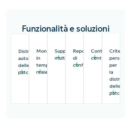
Funzionalità e soluzioni
Monitoraggio
Supporto
Reportistica
Controllo
Criteri
Distribuzione
in
multipiattaforma
di
centralizzato
personaliz
automatica
tempo
conformità
per
delle
reale
la
patch
distribuz
delle
patch