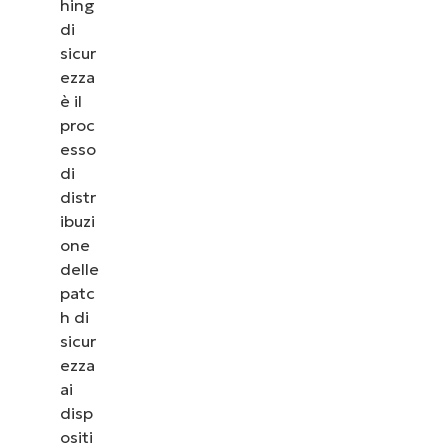
hing
di
sicur
ezza
è il
proc
esso
di
distr
ibuzi
one
delle
patc
h di
sicur
ezza
ai
disp
ositi