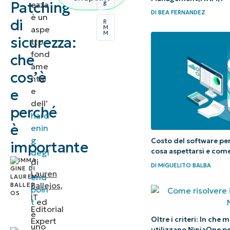
Patching
g
ezza
DI
BEA FERNANDEZ
di
è un
di
R
sicurezza?
M
aspe
M
sicurezza:
tto
Perché il
fond
che
ame
patching di
cos’è
ntal
sicurezza è
e
e
importante?
dell’
perché
hard
è
enin
5 consigli
g
Costo del software per 
importante
essenziali
cosa aspettarsi e come
degl
per il
di
i
DI
MIGUELITO BALBA
patching
Lauren
end
Ballejos
,
di
poin
IT
t
ed
sicurezza
Editorial
è
Oltre i criteri: In che
Expert
uno
Che cos’è il
utilizzano NinjaOne per