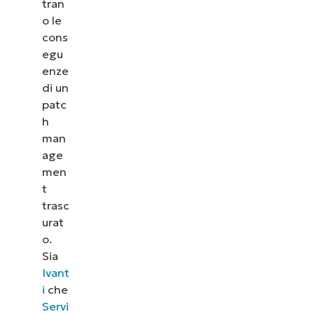
tran
o le
cons
egu
enze
di un
patc
h
man
age
men
t
trasc
urat
o.
Sia
Ivant
i
che
Servi