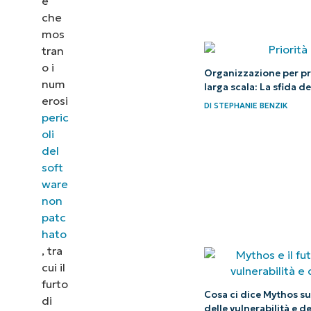
e
che
mos
tran
o i
Organizzazione per pri
num
larga scala: La sfida d
erosi
DI
STEPHANIE BENZIK
peric
oli
del
soft
ware
non
patc
hato
, tra
cui il
furto
Cosa ci dice Mythos su
di
delle vulnerabilità e