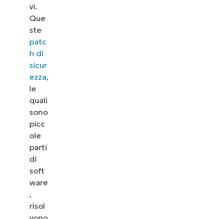
vi.
Que
ste
patc
h di
sicur
ezza
,
le
quali
sono
picc
ole
parti
di
soft
ware
,
risol
vono