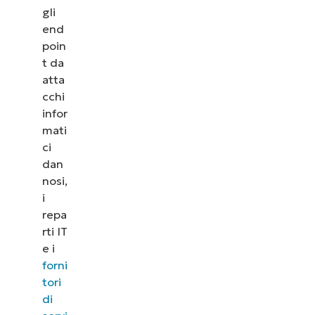
gli
end
poin
t da
atta
cchi
infor
mati
ci
dan
nosi,
i
repa
rti IT
e i
forni
tori
di