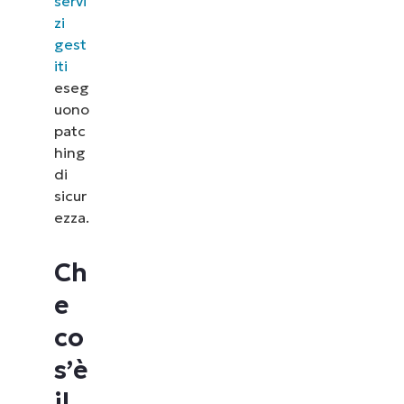
servi
zi
gest
iti
eseg
uono
patc
hing
di
sicur
ezza.
Ch
e
co
s’è
il