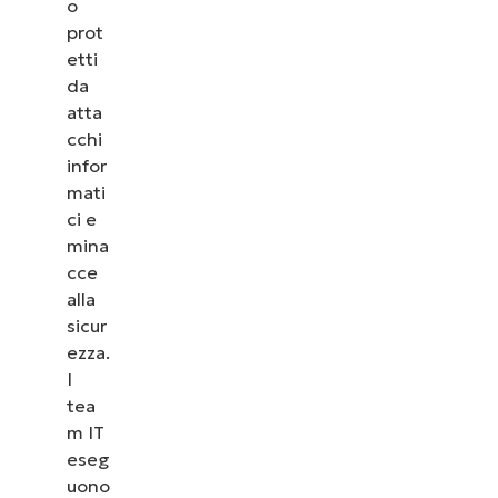
o
prot
etti
da
atta
cchi
infor
mati
ci e
mina
cce
alla
sicur
ezza.
I
tea
m IT
eseg
uono