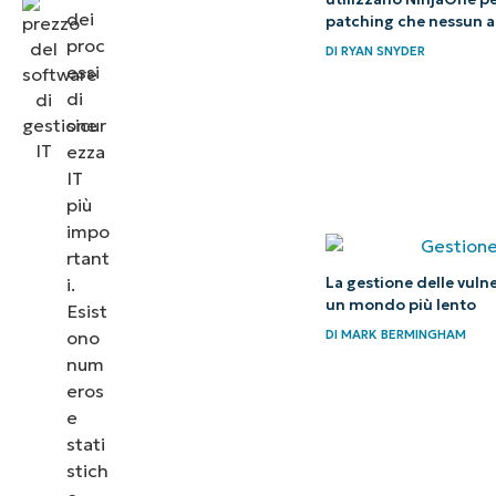
dei
patching che nessun al
patch
proc
DI
RYAN SNYDER
management
essi
di sicurezza?
di
sicur
Come
ezza
funziona il
IT
patch
più
impo
management
rtant
di sicurezza?
i.
La gestione delle vulne
un mondo più lento
Esist
Automatizzate
ono
DI
MARK BERMINGHAM
il patching di
num
sicurezza con
eros
NinjaOne
e
stati
stich