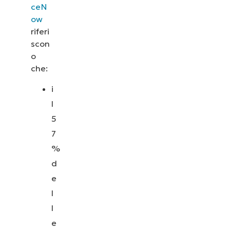
ceN
ow
riferi
scon
o
che:
i
l
5
7
%
d
e
l
l
e