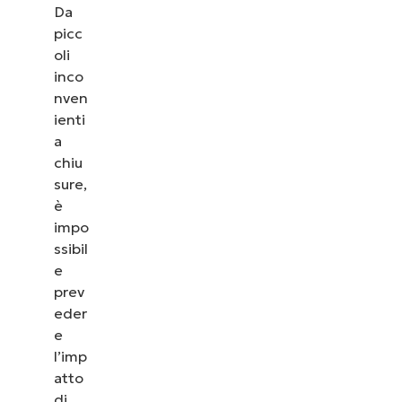
Da
picc
oli
inco
nven
ienti
a
chiu
sure,
è
impo
ssibil
e
prev
eder
e
l’imp
atto
di