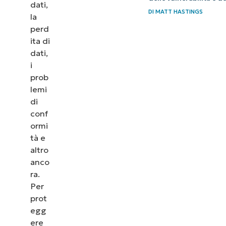
dati,
DI
MATT HASTINGS
la
perd
ita di
dati,
i
prob
lemi
di
conf
ormi
tà e
altro
anco
ra.
Per
prot
egg
ere