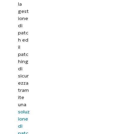
la
gest
ione
di
patc
h ed
il
patc
hing
di
sicur
ezza
tram
ite
una
soluz
ione
di
patc