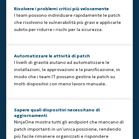
endpoint,
di
patch
endpoint
sistemi
offrendo
NinjaOne
critiche
mancano
operativi
Risolvere i problemi critici più velocemente
ai
per
o
di
e
I team possono individuare rapidamente le patch
team
attivare
ad
aggiornamen
software
che risolvono le vulnerabilità più gravi e applicarle
IT
azioni
alta
importanti,
durante
subito per ridurre i rischi per la sicurezza.
una
automatiche,
gravità,
offrendo
le
visione
come
consentendo
ai
scansioni
unificata
approvazioni,
tempi
team
delle
degli
installazioni
di
IT
patch,
Automatizzare le attività di patch
aggiornamenti
o
risposta
una
facendo
I livelli di gravità aiutano ad automatizzare le
critici,
notifiche,
più
chiara
in
installazioni, le approvazioni e la pianificazione, in
ad
in
rapidi
visibilità
modo
alta,
base
e
per
modo che i team IT possano gestire le patch su
che
media
all’urgenza
garantendo
supportare
ogni
molti dispositivi con meno lavoro manuale.
e
di
che
gli
aggiornamento
bassa
ciascun
i
standard
sia
gravità
aggiornamento.
team
interni
classificato
in
non
e i
con
Sapere quali dispositivi necessitano di
un’unica
perdano
requisiti
precisione
aggiornamenti
posizione.
mai
di
senza
NinjaOne mostra tutti gli endpoint che mancano di
importanti
sicurezza.
bisogno
patch importanti in un’unica posizione, rendendo
aggiornamenti
di
più facile rimanere organizzati e rispondere
di
lavoro