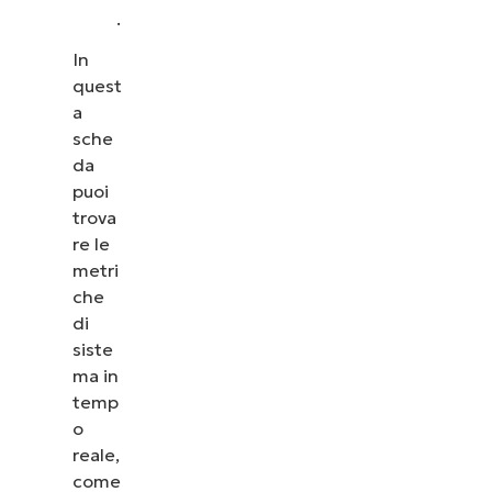
.
In
quest
a
sche
da
puoi
trova
re le
metri
che
di
siste
ma in
temp
o
reale,
come