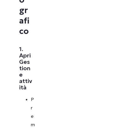
gr
afi
co
1.
Apri
Ges
tion
e
attiv
ità
P
r
e
m