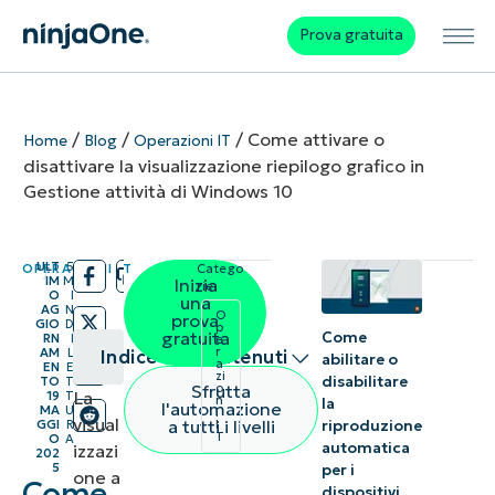
Prova gratuita
/
/
/
Come attivare o
Home
Blog
Operazioni IT
disattivare la visualizzazione riepilogo grafico in
Gestione attività di Windows 10
ULT
5
OPERAZIONI IT
Catego
/
/
IM
M
Inizia
rie:
O
I
una
AG
N
O
prova
GIO
D
p
gratuita
Come
RN
I
e
r
AM
L
Indice dei contenuti
abilitare o
a
EN
E
zi
disabilitare
TO
T
Sfrutta
o
La
19
T
n
Riepilogo
la
l'automazione
MA
U
i
visual
a tutti i livelli
riproduzione
GGI
R
I
T
O
A
automatica
izzazi
Come attivare
202
5
per i
one a
Come
o disattivare
dispositivi