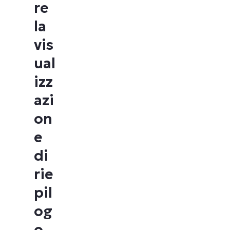
re
la
vis
ual
izz
azi
on
e
di
rie
pil
og
o