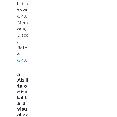
l’utiliz
zo di
CPU,
Mem
oria,
Disco
,
Rete
e
GPU
.
3.
Abili
ta o
disa
bilit
a la
visu
alizz