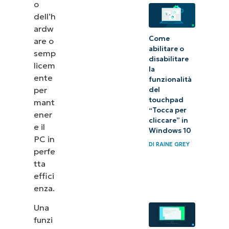
o
dell’h
ardw
Come
are o
abilitare o
semp
disabilitare
licem
la
ente
funzionalità
per
del
touchpad
mant
“Tocca per
ener
cliccare” in
e il
Windows 10
PC in
DI
RAINE GREY
perfe
tta
effici
enza.
Una
funzi