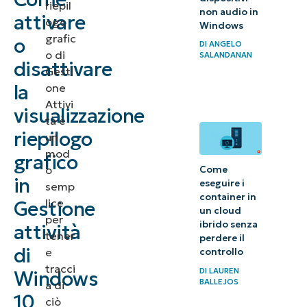
riepil
non audio in
la
attivare
ogo
Windows
visualizzazione
grafic
o
DI
ANGELO
di riepilogo
o di
SALANDANAN
disattivare
Gesti
grafico
la
one
Attivi
Versioni di
visualizzazione
tà è
Windows in
riepilogo
un
cui è
mod
grafico
disponibile la
o
Come
in
eseguire i
funzionalità di
semp
container in
lice
Gestione
visualizzazione
un cloud
per
riepilogo
ibrido senza
attività
tener
perdere il
grafico
di
e
controllo
tracci
DI
LAUREN
Windows
Note chiave sul
BALLEJOS
a di
comportamento
10
ciò