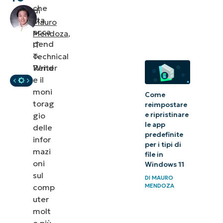
della
che
di
sta
visualizzazione
Mauro
acca
Mendoza
,
riepilogo grafico
dend
IT
o.
Technical
Risoluzione
Rend
Writer
dei problemi
e il
comuni della
moni
Come
Visualizzazione
torag
reimpostare
riepilogo
gio
e ripristinare
le app
delle
grafico
predefinite
infor
per i tipi di
mazi
Semplifica il
file in
oni
Windows 11
monitoraggio
sul
DI
MAURO
delle
comp
MENDOZA
prestazioni
uter
con la
molt
o più