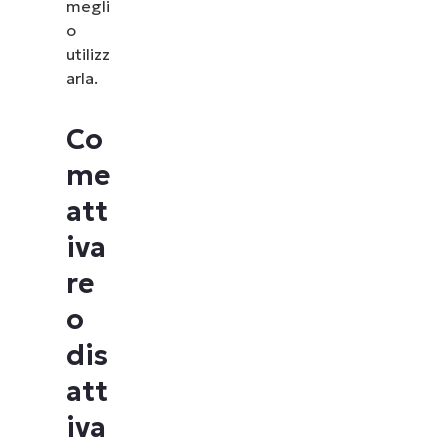
megli
o
utilizz
arla.
Co
me
att
iva
re
o
dis
att
iva