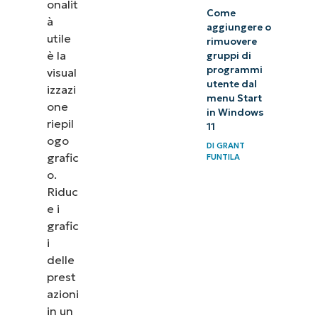
onalit
Come
à
aggiungere o
utile
rimuovere
è la
gruppi di
programmi
visual
utente dal
izzazi
menu Start
one
in Windows
riepil
11
ogo
DI
GRANT
grafic
FUNTILA
o.
Riduc
e i
grafic
i
delle
prest
azioni
in un