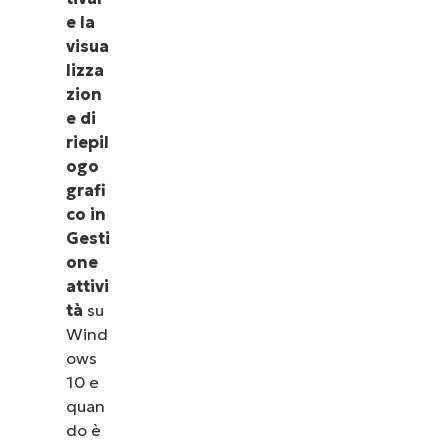
e la
visua
lizza
zion
e di
riepil
ogo
grafi
co in
Gesti
one
attivi
tà
su
Wind
ows
10 e
quan
do è