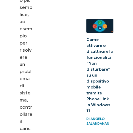
visualizzazione
semp
riepilogo
lice,
grafico di
ad
Gestione
esem
attività
pio
Come
per
attivare o
risolv
disattivare la
ere
funzionalità
“Non
un
disturbare”
probl
su un
ema
dispositivo
di
mobile
siste
tramite
Phone Link
ma,
in Windows
contr
11
ollare
DI
ANGELO
il
SALANDANAN
caric