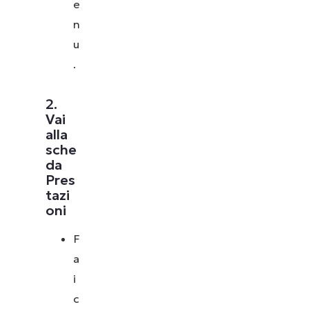
e
n
u
.
2.
Vai
alla
sche
da
Pres
tazi
oni
F
a
i
c