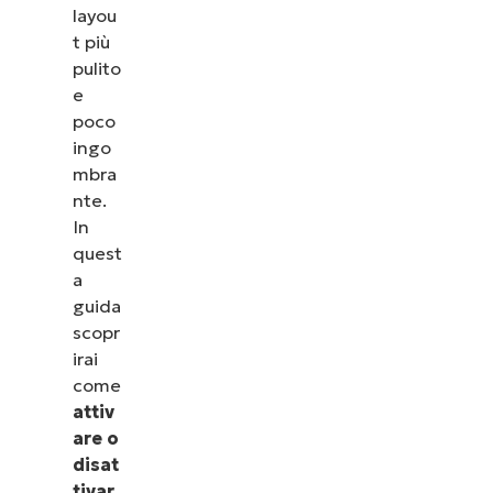
layou
t più
pulito
e
poco
ingo
mbra
nte.
In
quest
a
guida
scopr
irai
come
attiv
are o
disat
tivar